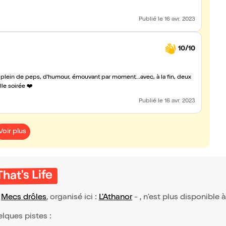
Publié
le 16 avr. 2023
10/10
 plein de peps, d'humour, émouvant par moment...avec, à la fin, deux
le soirée ❤️
Publié
le 16 avr. 2023
Voir plus
hat's Life
e
Mecs drôles
, organisé ici :
L'Athanor
- , n'est plus disponible 
elques pistes :