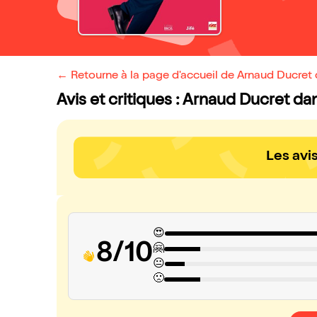
← Retourne à la page d'accueil de Arnaud Ducret d
Avis et critiques : Arnaud Ducret dan
Les avi
😍
8/10
🤗
😐
🙁