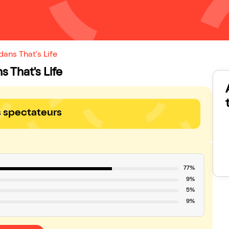
ans That's Life
s That's Life
s spectateurs
77%
9%
5%
9%