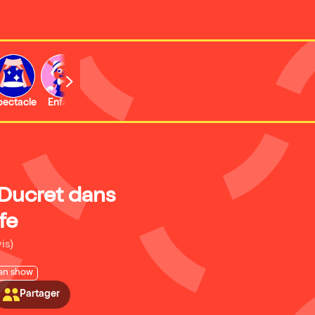
b
pectacle
Enfant
Concert
Activité
Expo et musée
Ducret dans
fe
is)
an show
Partager