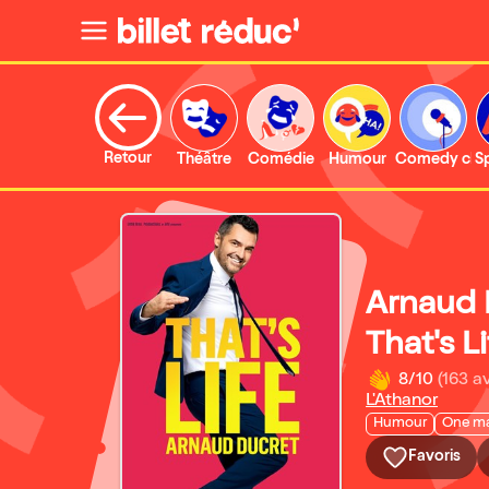
Retour
Théâtre
Comédie
Humour
Comedy clu
S
Arnaud 
That's Li
8/10
(163 av
L'Athanor
Humour
One m
Favoris