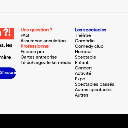
Une question ?
Les spectacles
 ?!
FAQ
Théâtre
Assurance annulation
Comédie
s, les
Professionnel
Comedy club
Espace pro
Humour
 mère
Cartes entreprise
Spectacle
Téléchargez le kit média
Enfant
Concert
e S’inscrire S’inscrire S’inscrire S’inscrire S’inscrire S’inscrire S’inscrire S’inscrire S’inscrire S’inscrire
Activité
Expo
Spectacles passés
Autres spectacles
Autres