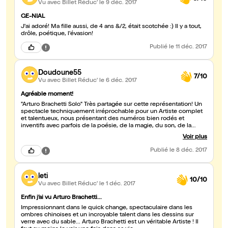
Vu avec Billet Réduc'
le 9 déc. 2017
GE-NIAL
J'ai adoré! Ma fille aussi, de 4 ans &/2, était scotchée :) Il y a tout,
drôle, poétique, l'évasion!
Publié
le 11 déc. 2017
Doudoune55
7/10
Vu avec Billet Réduc'
le 6 déc. 2017
Agréable moment!
"Arturo Brachetti Solo" Très partagée sur cette représentation! Un
spectacle techniquement irréprochable pour un Artiste complet
et talentueux, nous présentant des numéros bien rodés et
inventifs avec parfois de la poésie, de la magie, du son, de la
lumière, de magnifiques costumes, néanmoins des longueurs et
Voir plus
un public éteint, je pensais être plus émerveillée, du coup je m'y
suis un peu ennuyée! Ceci dit tout n'était pas négatif loin de là!
Publié
le 8 déc. 2017
leti
10/10
Vu avec Billet Réduc'
le 1 déc. 2017
Enfin j’ai vu Arturo Brachetti...
Impressionnant dans le quick change, spectaculaire dans les
ombres chinoises et un incroyable talent dans les dessins sur
verre avec du sable... Arturo Brachetti est un véritable Artiste ! Il