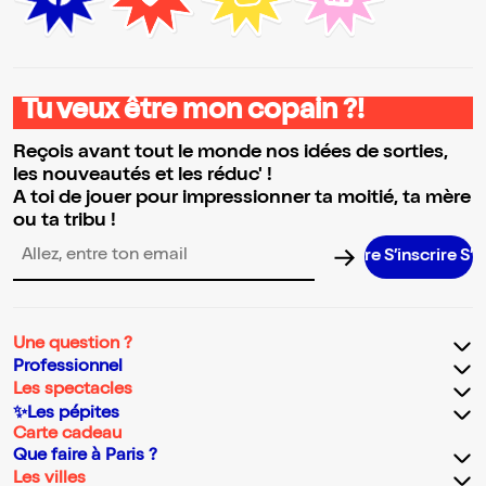
Tu veux être mon copain ?!
Reçois avant tout le monde nos idées de sorties,
les nouveautés et les réduc' !
A toi de jouer pour impressionner ta moitié, ta mère
ou ta tribu !
S’inscrire S’insc
Adresse email pour la newsletter
Une question ?
Professionnel
Les spectacles
✨Les pépites
Carte cadeau
Que faire à Paris ?
Les villes