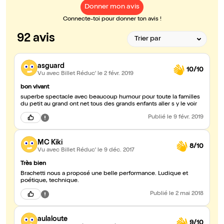
Donner mon avis
Connecte-toi pour donner ton avis !
92 avis
asguard
10/10
Vu avec Billet Réduc'
le 2 févr. 2019
bon vivant
superbe spectacle avec beaucoup humour pour toute la familles
du petit au grand ont net tous des grands enfants aller s y le voir
Publié
le 9 févr. 2019
MC Kiki
8/10
Vu avec Billet Réduc'
le 9 déc. 2017
Très bien
Brachetti nous a proposé une belle performance. Ludique et
poétique, technique.
Publié
le 2 mai 2018
aulaloute
9/10