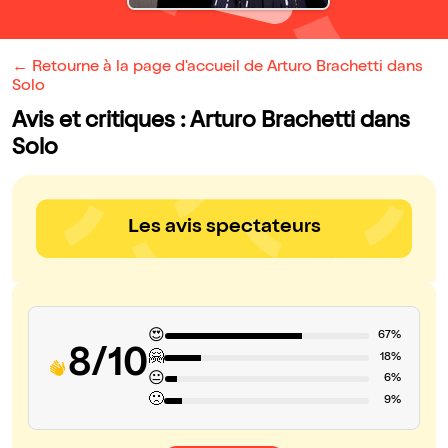
← Retourne à la page d'accueil de Arturo Brachetti dans
Solo
Avis et critiques : Arturo Brachetti dans
Solo
Les avis spectateurs
😍
67%
8/10
🤗
18%
😐
6%
🙁
9%