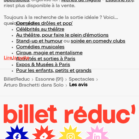
Spectacles
, organisé ici :
Arènes de l'Agora
-
Essonne (91)
,
n'est plus disponible à la vente.
Toujours à la recherche de la sortie idéale ? Voici
quelques pistes :
Comédies drôles et pop’
Célébrités au théâtre
Au théâtre, pour faire le plein d’émotions
Stand-up et humour
ou
soirée en comedy clubs
Comédies musicales
Cirque, magie et mentalisme
Lire la suite
Activités et sorties à Paris
Expos & Musées à Paris
Pour les enfants, petits et grands
BilletReduc
Essonne (91)
Spectacles
Les avis
Arturo Brachetti dans Solo