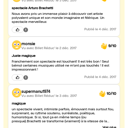
Vu avec Billet Réduc'
le 3 déc. 2017
spectacle Arturo Brachetti
Nous avons pris un immense plaisir à découvrir cet artiste
polyvalent unique et son monde imaginaire et féérique. Un
spectacle merveilleux
Publié
le 4 déc. 2017
monsie
9/10
Vu avec Billet Réduc'
le 2 déc. 2017
Juste magique
Franchement son spectacle est touchant! Il est très bon ! Seul
bémol certaines musiques utilisé ne m'ont pas touchés ! Il est
impressionnant !
Publié
le 4 déc. 2017
supermanu1974
10/10
Vu avec Billet Réduc'
le 3 déc. 2017
magique
un spectacle vivant, intimiste parfois, émouvant mais surtout fou,
surprenant, au rythme soutenu, surréaliste, poétique,
humoristique. Si si, tout ça en même temps (ou
presque).Brachetti se transforme (vraiment) à la vitesse de la
lumière. C'est la première fois que je le vois sur scène, j'y