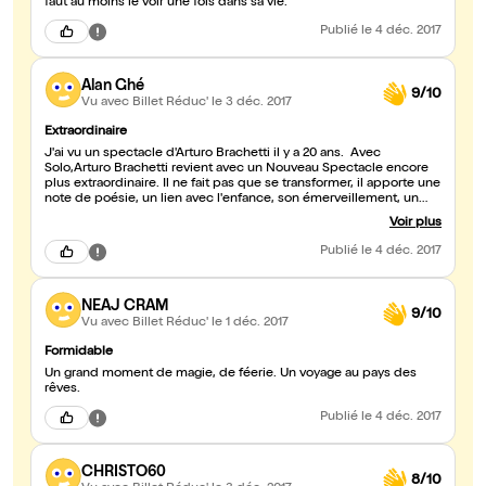
faut au moins le voir une fois dans sa vie.
Publié
le 4 déc. 2017
Alan Ghé
9/10
Vu avec Billet Réduc'
le 3 déc. 2017
Extraordinaire
J'ai vu un spectacle d'Arturo Brachetti il y a 20 ans. Avec
Solo,Arturo Brachetti revient avec un Nouveau Spectacle encore
plus extraordinaire. Il ne fait pas que se transformer, il apporte une
note de poésie, un lien avec l'enfance, son émerveillement, un
imaginaire renouvelé. Le cinéma sur écran géant, associé à la
Voir plus
prestation remarquable de Brachetti ajoute au merveilleux. Un
grand Bravo !
Publié
le 4 déc. 2017
NEAJ CRAM
9/10
Vu avec Billet Réduc'
le 1 déc. 2017
Formidable
Un grand moment de magie, de féerie. Un voyage au pays des
rêves.
Publié
le 4 déc. 2017
CHRISTO60
8/10