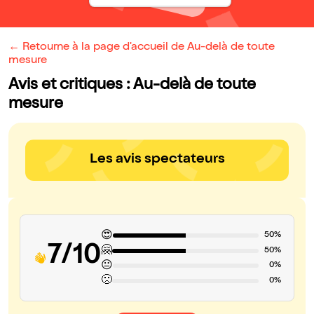
← Retourne à la page d'accueil de Au-delà de toute
mesure
Avis et critiques : Au-delà de toute
mesure
Les avis spectateurs
😍
50%
7/10
🤗
50%
😐
0%
🙁
0%