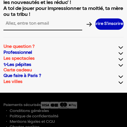
les nouveautés et les réduc' !
A toi de jouer pour impressionner ta moitié, ta mère
ou ta tribu !
S’inscrire
Adresse email pour la newsletter
Une question ?
Professionnel
Les spectacles
✨Les pépites
Carte cadeau
Que faire à Paris ?
Les villes
Paiements sécurisés
Conditions générales
Politique de confidentialité
Mentions légales et CGU