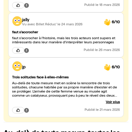
Publié
le 18 mars 2026
jally
6/10
Vu avec Billet Réduc'
le 24 mars 2026
faut s'accrocher
faut s'accrocher à l'histoire, mais les trois acteurs sont supers et
intéressants dans leur manière d'interpréter leurs personnages
Publié
le 26 mars 2026
jp
6/10
Trois solitudes face à elles-mêmes
Au-delà de toute mesure met en scène la rencontre de trois
solitudes, chacune habitée par sa propre manière d’exister et de
se protéger. L’arrivée de cette femme venue au musée agit
comme un catalyseur, provoquant peu à peu le réveil des deux
autres personnages. Le parti pris de mise en scène, qui consiste à
Voir plus
montrer très peu les tableaux, m’a semblé toutefois regrettable.
Donner davantage à voir, ou laisser les comédiens s’incarner
Publié
le 21 mars 2026
pleinement à travers ces œuvres, aurait sans doute enrichi la
portée du spectacle et renforcé son impact. Les interprètes
réservent de beaux moments et savent surprendre, mais
l’ensemble peine, à mon sens, à véritablement décoller. Cela reste
néanmoins une proposition à encourager pour son intention et sa