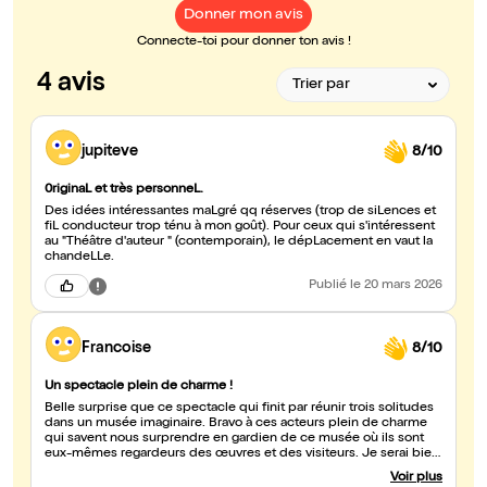
Donner mon avis
Connecte-toi pour donner ton avis !
4 avis
jupiteve
8/10
0riginaL et très personneL.
Des idées intéressantes maLgré qq réserves (trop de siLences et
fiL conducteur trop ténu à mon goût). Pour ceux qui s'intéressent
au "Théâtre d'auteur " (contemporain), le dépLacement en vaut la
chandeLLe.
Publié
le 20 mars 2026
Francoise
8/10
Un spectacle plein de charme !
Belle surprise que ce spectacle qui finit par réunir trois solitudes
dans un musée imaginaire. Bravo à ces acteurs plein de charme
qui savent nous surprendre en gardien de ce musée où ils sont
eux-mêmes regardeurs des œuvres et des visiteurs. Je serai bien
restée avec eux dans une dernière farandole.
Voir plus