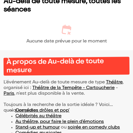
Au-delà de toute mesure, toutes les
sensibilité.
séances
Aucune date prévue pour le moment
À propos de Au-delà de toute
mesure
L’événement Au-delà de toute mesure de type
Théâtre
,
organisé ici :
Théâtre de la Tempête - Cartoucherie
-
Paris
, n'est plus disponible à la vente.
Toujours à la recherche de la sortie idéale ? Voici
quelques pistes :
Comédies drôles et pop’
Célébrités au théâtre
Au théâtre, pour faire le plein d’émotions
Stand-up et humour
ou
soirée en comedy clubs