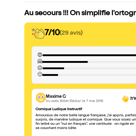
Au secours !!! On simplifie l'ortogr
7/10
(29 avis)
😍
🤗
😐
🙁
Maxime G
7/1
Vu avec Billet Réduc'
le 7 mai 2016
Comique Ludique Instructif
Amoureux de notre belle langue française, j'ai appris, parfoi
surpris, de manière ludique et comique. Que vous soyez un
fin lettré ou un "nul en français", une certitude : on rigole en
se couchant moins bête.