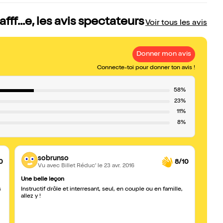
afff...e, les avis spectateurs
Voir tous les avis
Donner mon avis
Connecte-toi pour donner ton avis !
58%
23%
11%
8%
sobrunso
0
8/10
Vu avec Billet Réduc'
le 23 avr. 2016
Une belle leçon
spect
s
Instructif drôle et interresant, seul, en couple ou en famille,
Le suj
allez y !
passa
la cou
mitigé
creux.