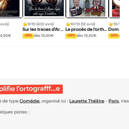
 avis)
9/10 (432 avis)
10/10 (12 avis)
10/10 (36
Sur les traces d'Arsè
Le procès de l'ortho
Dom Jua
ne Lupin : entre mag
graphe : les mots se
14,50€
dès 15,50€
dès 15,50€
dès 
-29%
-29%
-25%
ie et mentalisme
défendent
ifie l'ortografff...e
.e de type
Comédie
, organisé ici :
Laurette Théâtre
-
Paris
, n'e
elques pistes :