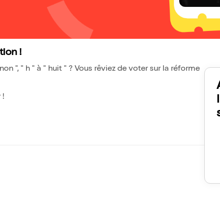
ion !
gnon ", " h " à " huit " ? Vous rêviez de voter sur la réforme
 !