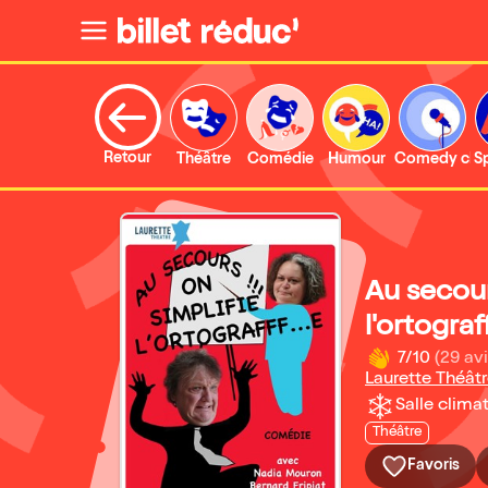
Retour
Théâtre
Comédie
Humour
Comedy clu
S
Au secour
l'ortograff
7/10
(29 avi
Laurette Théât
Salle climat
Théâtre
Favoris