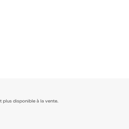
 avis)
n
14,50€
st plus disponible à la vente.