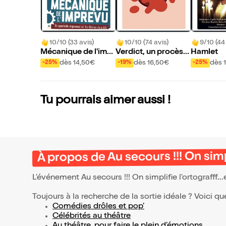
10/10 (33 avis)
10/10 (74 avis)
9/10 (44
Mécanique de l'impr
Verdict, un procès i
Hamlet
évu
mprovisé
dès 14,50€
dès 16,50€
dès 
-25%
-19%
-25%
Tu pourrais aimer aussi !
À propos de Au secours !!! On simpl
L’événement Au secours !!! On simplifie l'ortografff..
Toujours à la recherche de la sortie idéale ? Voici qu
Comédies drôles et pop’
Célébrités au théâtre