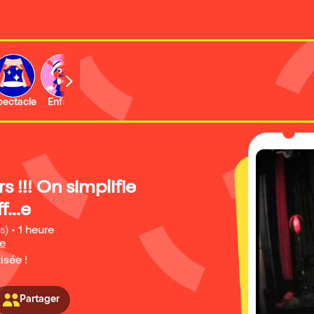
b
pectacle
Enfant
Concert
Activité
Expo et musée
s !!! On simplifie
f...e
s)
•
1 heure
re
isée !
Partager