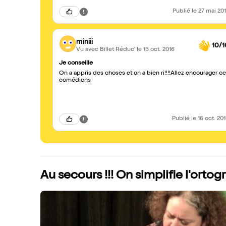
Publié
le 27 mai 20
miniii
10/1
Vu avec Billet Réduc'
le 15 oct. 2016
Je conseille
On a appris des choses et on a bien ri!!!!Allez encourager c
comédiens
Publié
le 16 oct. 20
Au secours !!! On simplifie l'ortogr