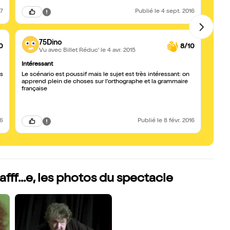
d'ort
absur
17
Publié
le 4 sept. 2016
75Dino
0
8/10
Vu avec Billet Réduc'
le 4 avr. 2015
Intéressant
Monsi
es
Le scénario est poussif mais le sujet est très intéressant: on
Donne
apprend plein de choses sur l'orthographe et la grammaire
orthog
française
époqu
La piè
par ce
16
Publié
le 8 févr. 2016
afff...e, les photos du spectacle