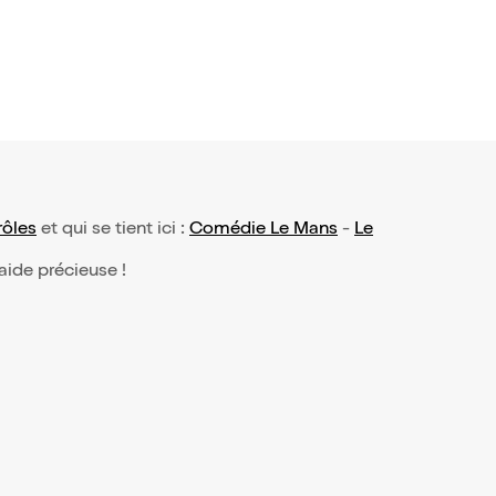
rôles
et qui se tient ici :
Comédie Le Mans
-
Le
 aide précieuse !