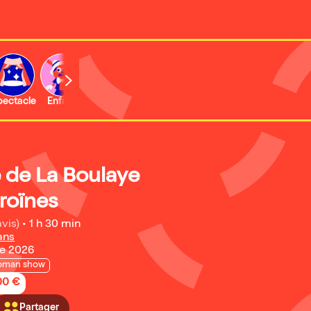
b
pectacle
Enfant
e de La Boulaye
roïnes
avis)
•
1 h 30 min
ans
re 2026
oman show
,00 €
Partager