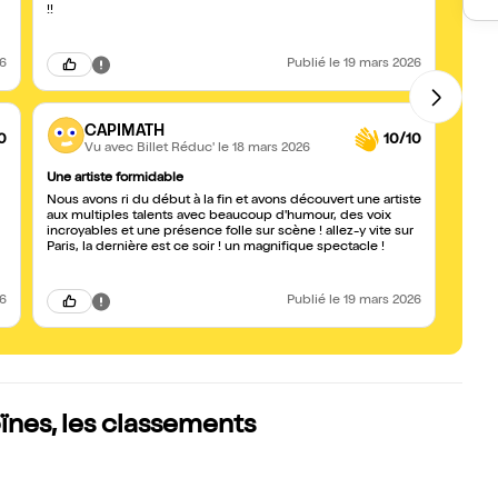
!!
26
Publié
le 19 mars 2026
CAPIMATH
0
10/10
Vu avec Billet Réduc'
le 18 mars 2026
Une artiste formidable
Quelle
Nous avons ri du début à la fin et avons découvert une artiste
Magni
aux multiples talents avec beaucoup d'humour, des voix
prése
incroyables et une présence folle sur scène ! allez-y vite sur
N'hési
Paris, la dernière est ce soir ! un magnifique spectacle !
26
Publié
le 19 mars 2026
ïnes, les classements