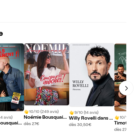
e
10/10 (249 avis)
9/10 (14 avis)
Noémie Bousquaina
4 avis)
10/10 (12
Willy Rovelli dans H
ud dans Coucou les
ousquaina
Timothée
dès 27€
eureux
dès 30,50€
moches
erry Marqu
ans Présen
dès 27€
ls exagèren