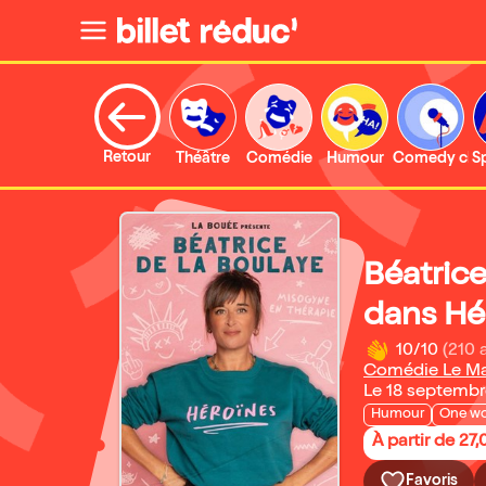
Retour
Théâtre
Comédie
Humour
Comedy clu
S
Béatric
dans Hé
10/10
(210 
Comédie Le M
Le 18 septemb
Humour
One w
À partir de 27
Favoris