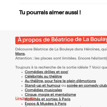
t !
Tu pourrais aimer aussi !
À propos de Béatrice de La Boula
Découvre Béatrice de La Boulaye dans Héroïnes, qui
Mans
.
Attention : les places sont limitées. Encore hésitant
Toujours à la recherche de la sortie idéale ? Voici qu
Comédies drôles et pop’
Célébrités au théâtre
Au théâtre, pour faire le plein d’émotions
Stand-up et humour
ou
soirée en comedy club
Comédies musicales
Cirque, magie et mentalisme
Lire la suite
Activités et sorties à Paris
Expos & Musées à Paris