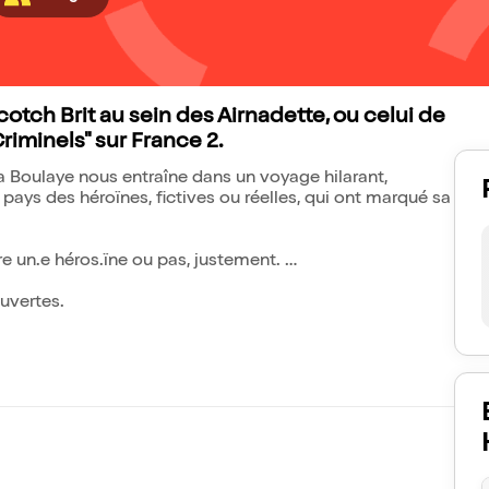
cotch Brit au sein des Airnadette, ou celui de
Criminels" sur France 2.
a Boulaye nous entraîne dans un voyage hilarant,
ys des héroïnes, fictives ou réelles, qui ont marqué sa
tre un.e héros.ïne ou pas, justement.
ouvertes.