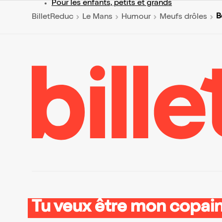
Pour les enfants, petits et grands
B
BilletReduc
Le Mans
Humour
Meufs drôles
Tu veux être mon copain