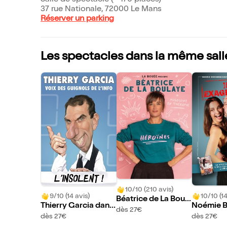
Salle de spectacle (~ 170 places)
37 rue Nationale, 72000 Le Mans
Réserver un parking
Les spectacles dans la même sall
10/10 (210 avis)
9/10 (14 avis)
10/10 (14
Béatrice de La Boul
Thierry Garcia dans
Noémie B
aye dans Héroïnes
dès 27€
L'insolent !
ud et Thi
dès 27€
dès 27€
et dans I