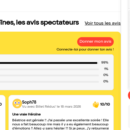
nes, les avis spectateurs
Voir tous les avis
Donner mon avis
Connecte-toi pour donner ton avis !
99%
1%
0%
0%
Soph78
0
10/10
Vu avec Billet Réduc'
le 18 mars 2026
Une vraie Héroïne
Très 
Béatrice est géniale !! J'ai passée une excellente soirée ! Elle
Merci
nous a fait beaucoup rire mais il y a eu également beaucoup
m’a fa
d'émotions !! Allez-y sans hésiter !!! Si je peux , j'y retournerai