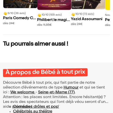
9/10 (36 avis)
10/10 (72 avis)
10/10 (109 avis)
Nouve
Paris Comedy Clu
Yazid Assoumani
Philibert le magici
Pep
b
dès 24€
en
ub
dès 24€
dès 11,95€
dès 
Tu pourrais aimer aussi !
À propos de Bébé à tout prix
Découvre Bébé à tout prix, qui fait partie de notre
sélection d’événements de type
Humour
et qui se tient
ici :
We welcome
-
Seine-et-Marne (77)
.
Attention : les places sont limitées. Encore hésitant(e) ?
Les avis des spectateurs qui l'ont déjà vécu seront d'une
aide précieuse !
Comédies drôles et pop’
Célébrités au théâtre