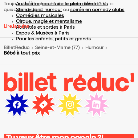
Toujours à la recherche de la sortie idéale ? Voici
Au théâtre, pour faire le plein d’émotions
quelques pistes :
Stand-up et humour
ou
soirée en comedy clubs
Comédies musicales
Cirque, magie et mentalisme
Lire la suite
Activités et sorties à Paris
Expos & Musées à Paris
Pour les enfants, petits et grands
BilletReduc
Seine-et-Marne (77)
Humour
Bébé à tout prix