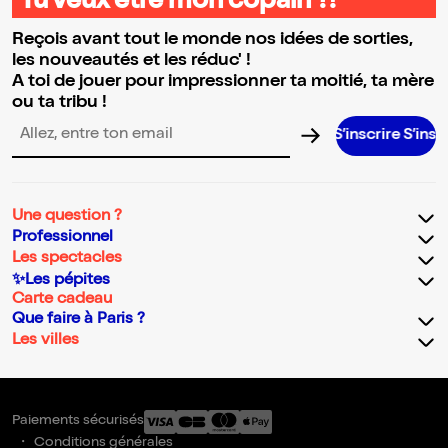
Tu veux être mon copain ?!
Reçois avant tout le monde nos idées de sorties,
les nouveautés et les réduc' !
A toi de jouer pour impressionner ta moitié, ta mère
ou ta tribu !
S’inscrire S’inscrire S’inscr
Adresse email pour la newsletter
Une question ?
Professionnel
Les spectacles
✨Les pépites
Carte cadeau
Que faire à Paris ?
Les villes
Paiements sécurisés
Conditions générales