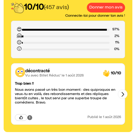
10/10
(457 avis)
Donner mon avis
Connecte-toi pour donner ton avis !
😍
97%
🤗
2%
😐
1%
🙁
0%
décontracté
10/10
Vu avec Billet Réduc'
le 1 août 2026
Trop bien !!
Ex
Nous avons passé un très bon moment : des quiproquos en
Tr
veux-tu en voilà, des rebondissements et des répliques
to
bientôt cultes , le tout servi par une superbe troupe de
co
comédiens. Bravo.
ab
vr
pa
Publié
le 1 août 2026