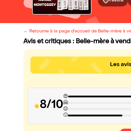
Favoris
← Retourne à la page d'accueil de Belle-mère à v
Avis et critiques : Belle-mère à ven
Les avi
😍
8/10
🤗
😐
🙁