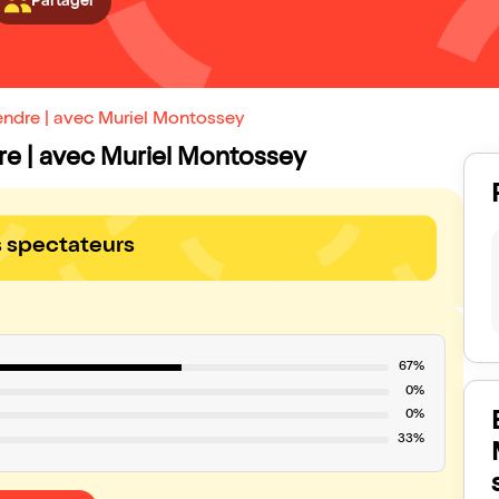
Partager
endre | avec Muriel Montossey
dre | avec Muriel Montossey
s spectateurs
67%
0%
0%
33%