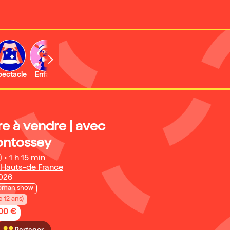
b
pectacle
Enfant
Concert
Activité
e à vendre | avec
ontossey
)
•
1 h 15 min
 Hauts-de France
2026
oman show
e 12 ans)
,00 €