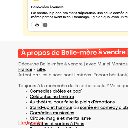
Belle-mère à vendre
Par contre, la pièce, vraiment déplorable, une seule comédienne et textes parfois limites déplacés et gênant, des personnes sont
même parties avant la fin. Dommage, il y
À propos de Belle-mère à vendre 
Découvre Belle-mère à vendre | avec Muriel Montoss
France
-
Lille
.
Attention : les places sont limitées. Encore hésitant
Toujours à la recherche de la sortie idéale ? Voici qu
Comédies drôles et pop’
Célébrités au théâtre
Au théâtre, pour faire le plein d’émotions
Stand-up et humour
ou
soirée en comedy club
Comédies musicales
Cirque, magie et mentalisme
Lire la suite
Activités et sorties à Paris