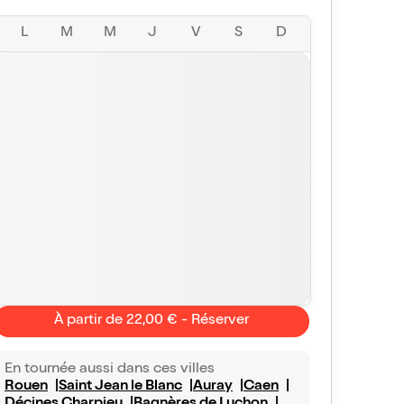
L
M
M
J
V
S
D
À partir de 22,00 € - Réserver
En tournée aussi dans ces villes
Rouen
Saint Jean le Blanc
Auray
Caen