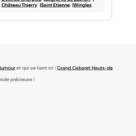
Décines Charpieu
Bagnères de Luchon
Château Thierry
Saint Etienne
Wingles
Humour
et qui se tient ici :
Grand Cabaret Hauts-de
 aide précieuse !