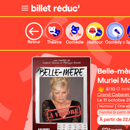
Retour
Théâtre
Comédie
Humour
Comedy clu
S
Belle-mèr
Muriel M
8/10
(3 avis
Grand Cabaret
Le 11 octobre 
Humour
One w
Familial (à partir d
À partir de 22