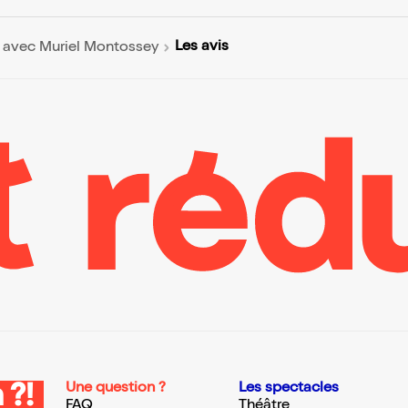
Les avis
| avec Muriel Montossey
Une question ?
Les spectacles
 ?!
FAQ
Théâtre