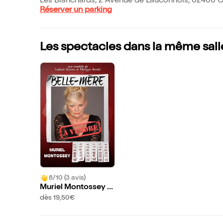
Les Blanchards, 2 Avenue de Lauconnois, 02400 C
Réserver un parking
Les spectacles dans la même sall
8/10 (3 avis)
Muriel Montossey d
ans Belle mère à ven
dès 19,50€
dre