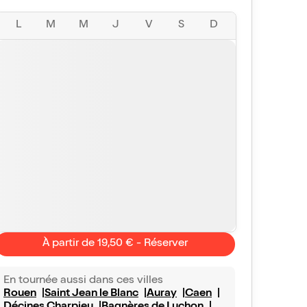
L
M
M
J
V
S
D
À partir de 19,50 € - Réserver
En tournée aussi dans ces villes
Rouen
Saint Jean le Blanc
Auray
Caen