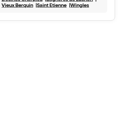
Décines Charpieu
Bagnères de Luchon
Vieux Berquin
Saint Etienne
Wingles