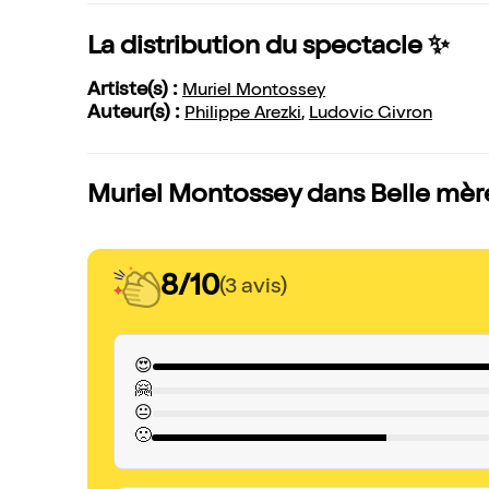
La distribution du spectacle ✨
Artiste(s) :
Muriel Montossey
Auteur(s) :
Philippe Arezki
,
Ludovic Givron
Muriel Montossey dans Belle mère 
8/10
(3 avis)
😍
🤗
😐
🙁