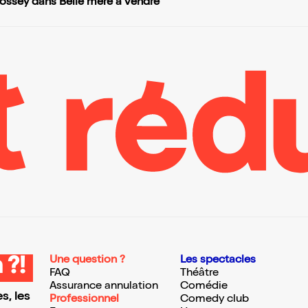
ossey dans Belle mère à vendre
Une question ?
Les spectacles
 ?!
FAQ
Théâtre
Assurance annulation
Comédie
s, les
Professionnel
Comedy club