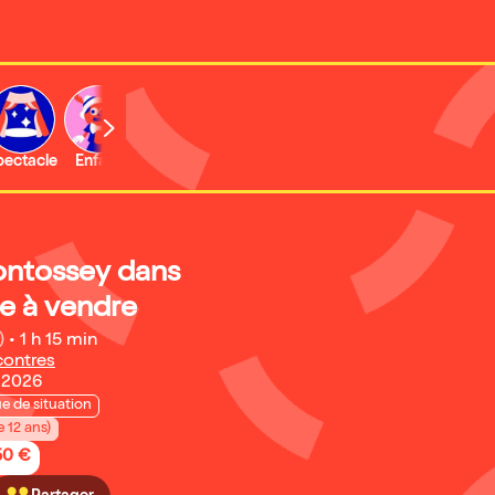
b
pectacle
Enfant
Concert
Activité
Expo et musée
ontossey dans
e à vendre
)
•
1 h 15 min
contres
 2026
 de situation
e 12 ans)
50 €