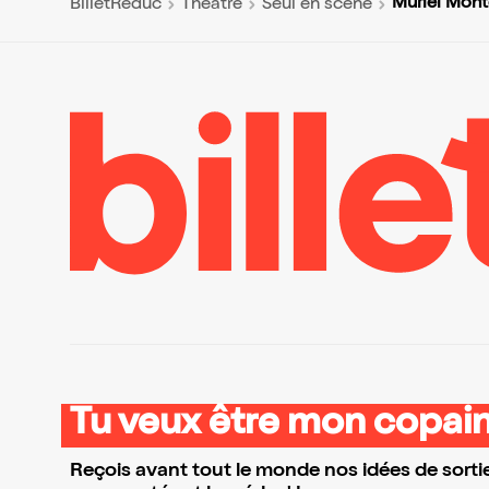
Muriel Mont
BilletReduc
Théâtre
Seul en scène
Tu veux être mon copain
Reçois avant tout le monde nos idées de sortie