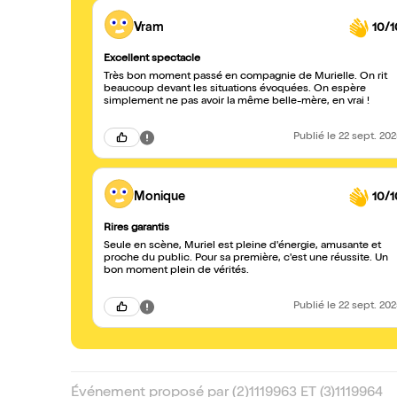
Vram
10/1
Excellent spectacle
Très bon moment passé en compagnie de Murielle. On rit
beaucoup devant les situations évoquées. On espère
simplement ne pas avoir la même belle-mère, en vrai !
Publié
le 22 sept. 20
Monique
10/1
Rires garantis
Seule en scène, Muriel est pleine d'énergie, amusante et
proche du public. Pour sa première, c'est une réussite. Un
bon moment plein de vérités.
Publié
le 22 sept. 20
Événement proposé par (2)1119963 ET (3)1119964