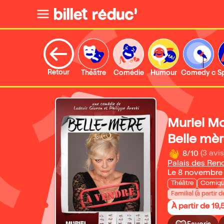
Retour
Théâtre
Comédie
Humour
Comedy clu
S
Muriel M
Belle mèr
8/10
(3 avis
Palais des Ren
Le 8 novembre
Théâtre
Comique
Familial (à partir d
À partir de 19,