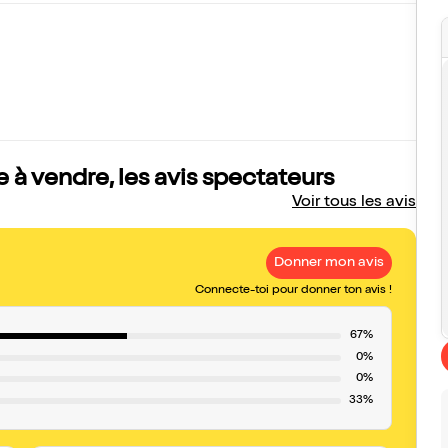
à vendre, les avis spectateurs
Voir tous les avis
Donner mon avis
Connecte-toi pour donner ton avis !
67%
0%
0%
33%