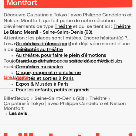
Montfort
Découvre Ça patine à Tokyo | avec Philippe Candeloro et
Nelson Montfort, qui fait partie de notre sélection
d’événements de type
Théâtre
et qui se tient ici :
Théâtre
Le Blanc Mesnil
-
Seine-Saint-Denis (93)
.
Attention : les places sont limitées. Encore hésitant(e) ?
Les avis des spectateurs qui l'ont déjà vécu seront d'une
Comédies drôles et pop’
aide précieuse !
Célébrités au théâtre
Au théâtre, pour faire le plein d’émotions
Toujours à la recherche de la sortie idéale ? Voici
Stand-up et humour
ou
soirée en comedy clubs
quelques pistes :
Comédies musicales
Cirque, magie et mentalisme
Lire la suite
Activités et sorties à Paris
Expos & Musées à Paris
Pour les enfants, petits et grands
BilletReduc
Seine-Saint-Denis (93)
Théâtre
Ça patine à Tokyo | avec Philippe Candeloro et Nelson
Montfort
Les avis