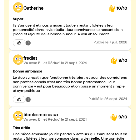
Catherine
10/10
Super
Ils s'amusent et nous amusent tout en restant fidèles à leur
personnalité dans la vie réelle ..leur connivence se ressent ds la
pièce et rajoute de la bonne humeur..A voir absolument.
Publié
le 7 juil. 2026
fredies
9/10
Vu avec Billet Réduc'
le 21 sept. 2024
Bonne ambiance
Le duo sympathique fonctionne très bien, et pour des comédiens
non professionnels c'est une très bonne performance. Leur
connivence y est pour beaucoup et on passe un moment simple
et sympathique
Publié
le 26 sept. 2024
titoulesmoineaux
9/10
Vu avec Billet Réduc'
le 21 sept. 2024
Très drôle
Une pièce amusante jouée par deux acteurs qui s'amusent tout en
restant fidèles à leur personnage dans la vie réelle. Une comédie