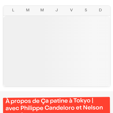
L
M
M
J
V
S
D
À propos de Ça patine à Tokyo |
avec Philippe Candeloro et Nelson