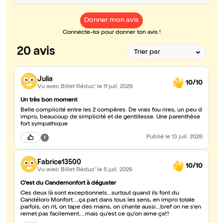
Donner mon avis
Connecte-toi pour donner ton avis !
20 avis
Julia
10/10
Vu avec Billet Réduc'
le 11 juil. 2026
Un très bon moment
Belle complicité entre les 2 compères. De vrais fou rires, un peu d
impro, beaucoup de simplicité et de gentillesse. Une parenthèse
fort sympathique
Publié
le 13 juil. 2026
Fabrice13500
10/10
Vu avec Billet Réduc'
le 5 juil. 2026
C'est du Candemonfort à déguster
Ces deux là sont exceptionnels...surtout quand ils font du
Candéloro Monfort....ça part dans tous les sens, en impro totale
parfois, on rit, on tape des mains, on chante aussi...bref on ne s'en
remet pas facilement....mais qu'est ce qu'on aime ça!!!