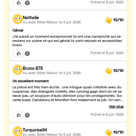
Publié
le 8 juil. 2026
Nathalie
10/10
Vu avec Billet Réduc'
le 4 juil. 2026
Génial
J'ai passé un moment exceptionnel ils ont une complicité qui se
ressent sur scène et qui est génial ils sont naturels et accessibles
bravo
Publié
le 6 juil. 2026
Bruno B78
10/10
Vu avec Billet Réduc'
le 4 juil. 2026
Un excellent moment
La pièce est très bien écrite : une intrigue quasi crédible avec du
suspense, des dialogues ciselés, des running gags dont on ne se
lasse pas, un soupçon d'auto-dérision pour les protagonistes. Sur
cette base, Candeloro et Montfort font totalement le job. On sent
l'affection de l'un pour l'autre et ça contribue au plaisir du
Voir plus
spectateur. La salle du Rouge-Gorge est confortable et climatisée,
ce qui est agréable à Avignon.
Publié
le 6 juil. 2026
Turquoise94
10/10
Vu avec Billet Réduc'
le 5 juil. 2026