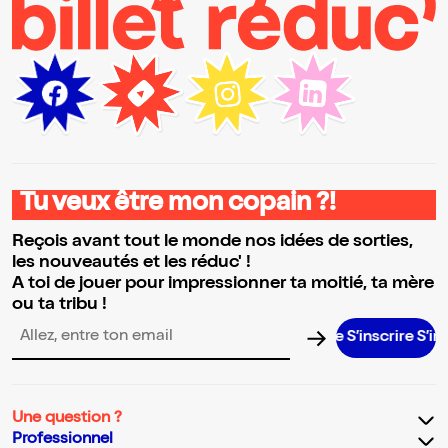
Tu veux être mon copain ?!
Reçois avant tout le monde nos idées de sorties,
les nouveautés et les réduc' !
A toi de jouer pour impressionner ta moitié, ta mère
ou ta tribu !
S’inscrire S’inscrire
Adresse email pour la newsletter
Une question ?
Professionnel