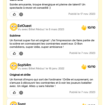
Carré d'As
Soirée amusante, troupe énergique et pleine de talent!! Un
spectacle à revoir et conseillé :)
Publié
le 17 nov. 2023
EstOuest
10/10
Vu avec Billet Réduc'
le 8 mars 2023
Sublime
Un format super fun et original ! J'ai l'impression de faire partie de
la scène en connaissant les contraintes avant eux :D Bon
comédiens, super idée, super ambiance !
Publié
le 7 nov. 2023
Sophi4m
10/10
Vu avec Billet Réduc'
le 19 janv. 2022
Original et drôle
Un format d'impro qui sort de l'ordinaire ! Drôle et surprenant, on
s'amuse à découvrir les contraintes et à voir les joueurs batailler
avec. Un régal. Allez-y sans hésiter !
Publié
le 7 nov. 2023
Tomt