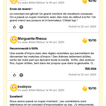
10/10
Vu avec Billet Réduc'
le 19 oct. 2023
Envie de revenir !
Le concept est génial! Un grand nombre de situations cocasses.
On a passé un super moment, avec des rires du début à la fin ! Un
grand merci aux joueurs et à l'animateur. C'était top !
Publié
le 23 oct. 2023
Marguerite Rhesus
10/10
Vu avec Billet Réduc'
le 19 oct. 2023
Recommandé à 100%
Une soirée d'impro avec des règles revisitées qui permettent de
réinventer les matches d'impro ! Des thèmes tellement drôles,
sortis de nulle part qui épicent toute la soirée. Enfin, des acteurs
fins, hyper drôles, tant dans les propos que dans la gestuelle. On
passe la soirée à rire aux éclats et on ne voit pas le temps passer !
Voir plus
Merci !
Publié
le 23 oct. 2023
kosbyco
10/10
Vu avec Billet Réduc'
le 19 oct. 2023
Excellent!
Nous avons passé un super moment. Les comédiens sont
talentueux et ce concept d'improvisation au top. J'y retournerais.