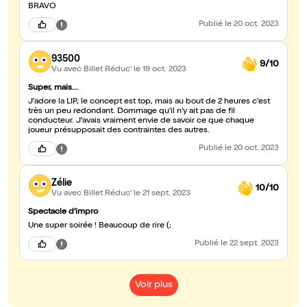
BRAVO
Publié
le 20 oct. 2023
93500
9/10
Vu avec Billet Réduc'
le 19 oct. 2023
Super, mais...
J'adore la LIP, le concept est top, mais au bout de 2 heures c'est
très un peu redondant. Dommage qu'il n'y ait pas de fil
conducteur. J'avais vraiment envie de savoir ce que chaque
joueur présupposait des contraintes des autres.
Publié
le 20 oct. 2023
Zélie
10/10
Vu avec Billet Réduc'
le 21 sept. 2023
Spectacle d’impro
Une super soirée ! Beaucoup de rire (;
Publié
le 22 sept. 2023
Voir plus