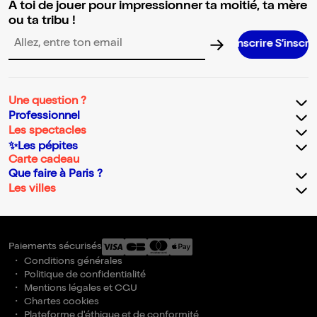
A toi de jouer pour impressionner ta moitié, ta mère
ou ta tribu !
S’inscrire S’inscrire S’inscri
Adresse email pour la newsletter
Une question ?
Professionnel
Les spectacles
✨Les pépites
Carte cadeau
Que faire à Paris ?
Les villes
Paiements sécurisés
Conditions générales
Politique de confidentialité
Mentions légales et CGU
Chartes cookies
Plateforme d'éthique et de conformité