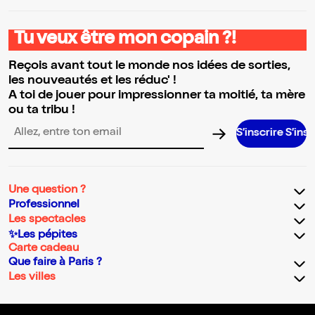
Tu veux être mon copain ?!
Reçois avant tout le monde nos idées de sorties,
les nouveautés et les réduc' !
A toi de jouer pour impressionner ta moitié, ta mère
ou ta tribu !
S’inscrire S’inscrire S’insc
Adresse email pour la newsletter
Une question ?
Professionnel
Les spectacles
✨Les pépites
Carte cadeau
Que faire à Paris ?
Les villes