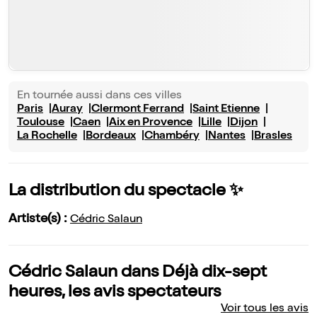
En tournée aussi dans ces villes
Paris
Auray
Clermont Ferrand
Saint Etienne
Toulouse
Caen
Aix en Provence
Lille
Dijon
La Rochelle
Bordeaux
Chambéry
Nantes
Brasles
La distribution du spectacle ✨
Artiste(s) :
Cédric Salaun
Cédric Salaun dans Déjà dix-sept
heures, les avis spectateurs
Voir tous les avis