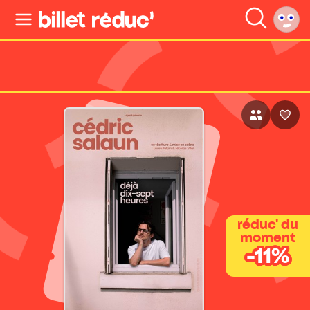
réduc' du
moment
-11%