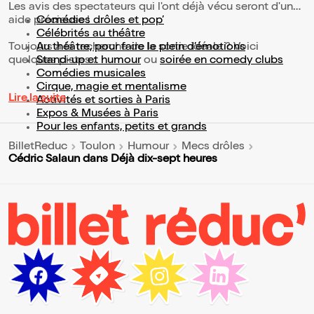
Les avis des spectateurs qui l'ont déjà vécu seront d'une
aide précieuse !
Comédies drôles et pop’
Célébrités au théâtre
Toujours à la recherche de la sortie idéale ? Voici
Au théâtre, pour faire le plein d’émotions
quelques pistes :
Stand-up et humour
ou
soirée en comedy clubs
Comédies musicales
Cirque, magie et mentalisme
Lire la suite
Activités et sorties à Paris
Expos & Musées à Paris
Pour les enfants, petits et grands
BilletReduc
Toulon
Humour
Mecs drôles
Cédric Salaun dans Déjà dix-sept heures