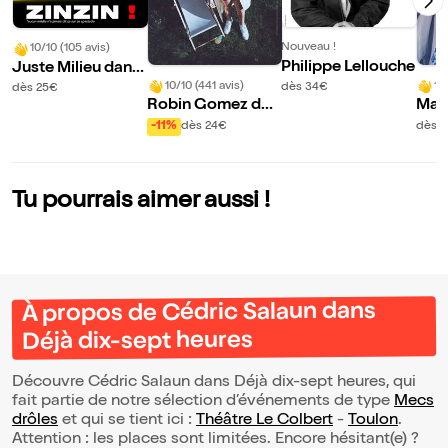
Nouveau !
10/10 (105 avis)
Philippe Lellouche
Juste Milieu dans
Zinzin !
10/10 (441 avis)
10
dès 34€
dès 25€
Robin Gomez dan
Mar
s Viens on se rentr
-11%
dès 24€
dès 
e dedans mais for
t !
Tu pourrais aimer aussi !
À propos de Cédric Salaun dans
Déjà dix-sept heures
Découvre Cédric Salaun dans Déjà dix-sept heures, qui
fait partie de notre sélection d’événements de type
Mecs
drôles
et qui se tient ici :
Théâtre Le Colbert
-
Toulon
.
Attention : les places sont limitées. Encore hésitant(e) ?