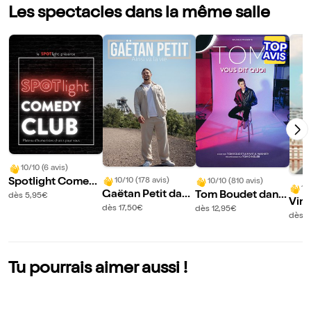
Les spectacles dans la même salle
10/10 (6 avis)
Spotlight Comed
10/10 (178 avis)
10/10 (810 avis)
10
Gaëtan Petit dans
Tom Boudet dans
y Club
dès 5,95€
Vin
Ainsi va la vie
Vous dit quoi
dès 17,50€
dès 12,95€
ns 
dès 1
nd
Tu pourrais aimer aussi !