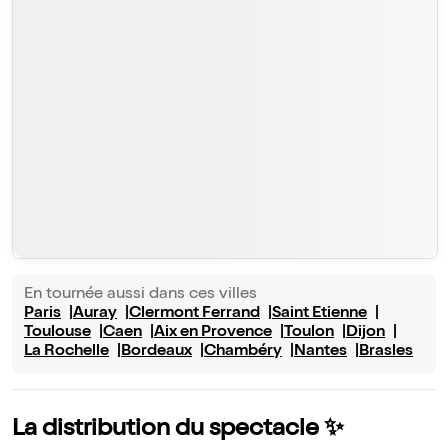
En tournée aussi dans ces villes
Paris
Auray
Clermont Ferrand
Saint Etienne
Toulouse
Caen
Aix en Provence
Toulon
Dijon
La Rochelle
Bordeaux
Chambéry
Nantes
Brasles
La distribution du spectacle ✨