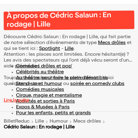
À propos de Cédric Salaun : En
rodage | Lille
Découvre Cédric Salaun : En rodage | Lille, qui fait partie
de notre sélection d’événements de type
Mecs drôles
et
qui se tient ici :
Spotlight
-
Lille
.
Attention : les places sont limitées. Encore hésitant(e) ?
Les avis des spectateurs qui l'ont déjà vécu seront d'une
aide précieuse !
Comédies drôles et pop’
Célébrités au théâtre
Toujours à la recherche de la sortie idéale ? Voici
Au théâtre, pour faire le plein d’émotions
quelques pistes :
Stand-up et humour
ou
soirée en comedy clubs
Comédies musicales
Cirque, magie et mentalisme
Lire la suite
Activités et sorties à Paris
Expos & Musées à Paris
Pour les enfants, petits et grands
BilletReduc
Lille
Humour
Mecs drôles
Cédric Salaun : En rodage | Lille