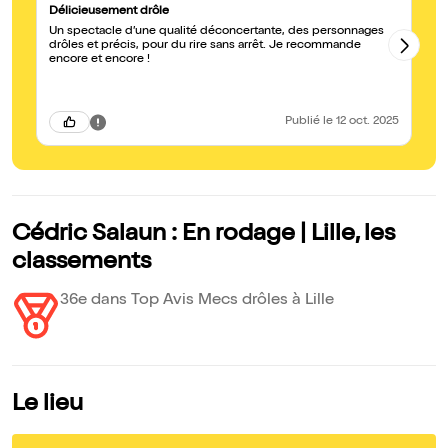
Délicieusement drôle
Br
Un spectacle d’une qualité déconcertante, des personnages
No
drôles et précis, pour du rire sans arrêt. Je recommande
le
encore et encore !
co
la
ju
di
un
Publié
le 12 oct. 2025
Fe
au
Cédric Salaun : En rodage | Lille, les
classements
36e dans Top Avis Mecs drôles à Lille
Le lieu