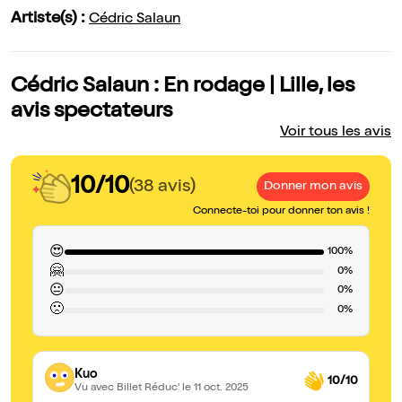
Artiste(s) :
Cédric Salaun
Cédric Salaun : En rodage | Lille, les
avis spectateurs
Voir tous les avis
10/10
(38 avis)
Donner mon avis
Connecte-toi pour donner ton avis !
😍
100%
🤗
0%
😐
0%
🙁
0%
Kuo
10/10
Vu avec Billet Réduc'
le 11 oct. 2025