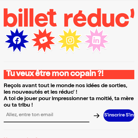
Tu veux être mon copain ?!
Reçois avant tout le monde nos idées de sorties,
les nouveautés et les réduc' !
A toi de jouer pour impressionner ta moitié, ta mère
ou ta tribu !
S’inscrire S’inscrire S’in
Adresse email pour la newsletter