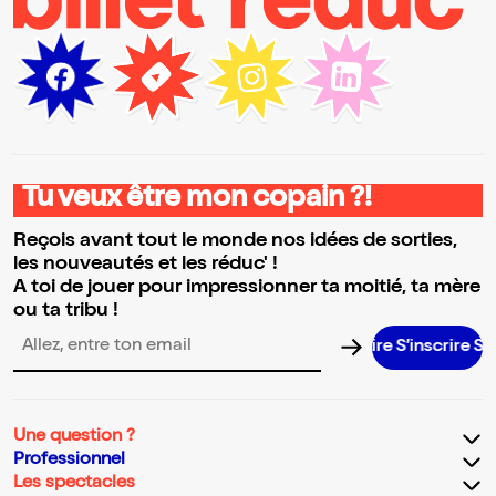
Tu veux être mon copain ?!
Reçois avant tout le monde nos idées de sorties,
les nouveautés et les réduc' !
A toi de jouer pour impressionner ta moitié, ta mère
ou ta tribu !
S’inscrire S’inscrir
Adresse email pour la newsletter
Une question ?
Professionnel
Les spectacles