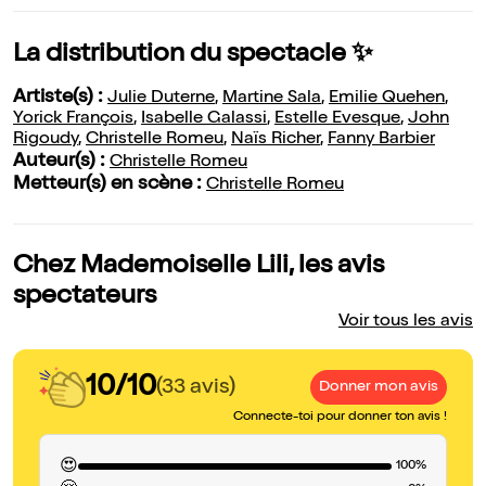
La distribution du spectacle ✨
Artiste(s) :
Julie Duterne
,
Martine Sala
,
Emilie Quehen
,
Yorick François
,
Isabelle Galassi
,
Estelle Evesque
,
John
Rigoudy
,
Christelle Romeu
,
Naïs Richer
,
Fanny Barbier
Auteur(s) :
Christelle Romeu
Metteur(s) en scène :
Christelle Romeu
Chez Mademoiselle Lili, les avis
spectateurs
Voir tous les avis
10/10
(33 avis)
Donner mon avis
Connecte-toi pour donner ton avis !
😍
100%