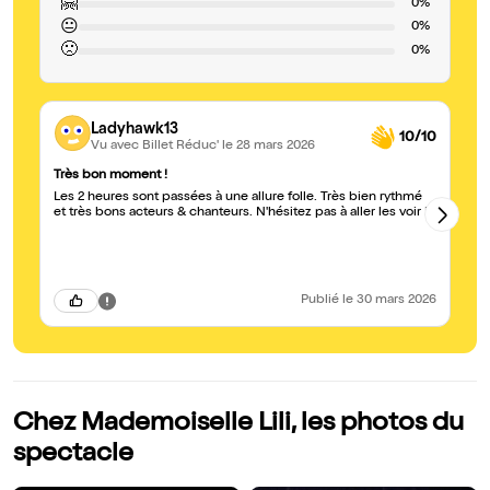
🤗
0%
😐
0%
🙁
0%
Ladyhawk13
10/10
Vu avec Billet Réduc'
le 28 mars 2026
Très bon moment !
Pi
Les 2 heures sont passées à une allure folle. Très bien rythmé
Bonsoir Merci p
et très bons acteurs & chanteurs. N'hésitez pas à aller les voir !
to
da
l'
pe
l'
la
Publié
le 30 mars 2026
Chez Mademoiselle Lili, les photos du
spectacle