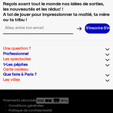
Reçois avant tout le monde nos idées de sorties,
les nouveautés et les réduc' !
A toi de jouer pour impressionner ta moitié, ta mère
ou ta tribu !
S’inscrire S’inscrir
Adresse email pour la newsletter
Une question ?
Professionnel
Les spectacles
✨Les pépites
Carte cadeau
Que faire à Paris ?
Les villes
Paiements sécurisés
Conditions générales
Politique de confidentialité