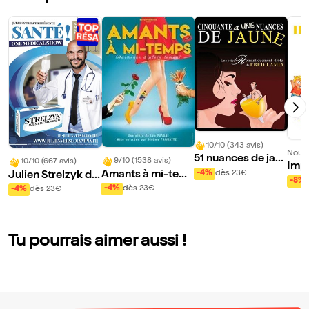
10/10 (343 avis)
Nouve
51 nuances de jau
9/10 (1538 avis)
10/10 (667 avis)
Impr
ne
-4%
dès 23€
Amants à mi-tem
Julien Strelzyk da
-8%
ps
ns Santé !
-4%
dès 23€
-4%
dès 23€
Tu pourrais aimer aussi !