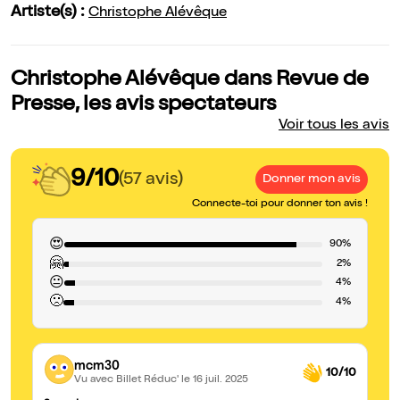
Artiste(s) :
Christophe Alévêque
Christophe Alévêque dans Revue de
Presse, les avis spectateurs
Voir tous les avis
9/10
(57 avis)
Donner mon avis
Connecte-toi pour donner ton avis !
😍
90%
🤗
2%
😐
4%
🙁
4%
mcm30
10/10
Vu avec Billet Réduc'
le 16 juil. 2025