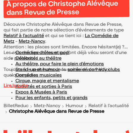
À propos de Christophe Alévêque
dans Revue de Presse
Découvre Christophe Alévêque dans Revue de Presse,
qui fait partie de notre sélection d’événements de type
Relatif à l’actualité
et qui se tient ici :
La Comédie de
Metz
-
Metz-Nancy
.
Attention : les places sont limitées. Encore hésitant(e) ?
Les avis des spectateurs qui l'ont déjà vécu seront d'une
Comédies drôles et pop’
aide précieuse !
Célébrités au théâtre
Au théâtre, pour faire le plein d’émotions
Toujours à la recherche de la sortie idéale ? Voici
Stand-up et humour
ou
soirée en comedy clubs
quelques pistes :
Comédies musicales
Cirque, magie et mentalisme
Lire la suite
Activités et sorties à Paris
Expos & Musées à Paris
Pour les enfants, petits et grands
BilletReduc
Metz-Nancy
Humour
Relatif à l’actualité
Christophe Alévêque dans Revue de Presse