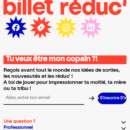
Tu veux être mon copain ?!
Reçois avant tout le monde nos idées de sorties,
les nouveautés et les réduc' !
A toi de jouer pour impressionner ta moitié, ta mère
ou ta tribu !
S’inscrire S’inscrire S’i
Adresse email pour la newsletter
Une question ?
Professionnel