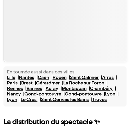
En tournée aussi dans ces villes
Lille
Nantes
Caen
Rouen
Saint Galmier
Arras
Paris
Brest
Gérardmer
La Roche sur Foron
Rennes
Vannes
Auray
Montauban
Chambéry
Nancy
Gond-pontouvre
Gond-pontouvre
Lyon
Lyon
Le Cres
Saint Gervais les Bains
Troyes
La distribution du spectacle ✨