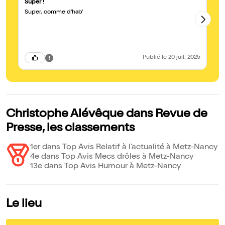
Super !
Le
Super, comme d'hab'
Ch
ca
to
en
qu
qu
du
Publié
le 20 juil. 2025
dé
Christophe Alévêque dans Revue de
Presse, les classements
1er dans Top Avis Relatif à l’actualité à Metz-Nancy
4e dans Top Avis Mecs drôles à Metz-Nancy
13e dans Top Avis Humour à Metz-Nancy
Le lieu