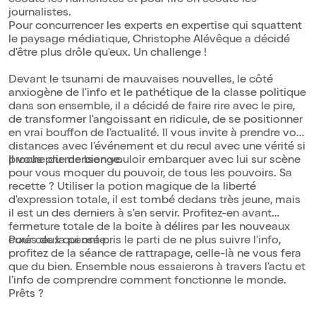
écoute les humoristes et pour rire on écoute les
journalistes.
Pour concurrencer les experts en expertise qui squattent
le paysage médiatique, Christophe Alévêque a décidé
d'être plus drôle qu'eux. Un challenge !
Devant le tsunami de mauvaises nouvelles, le côté
anxiogène de l'info et le pathétique de la classe politique
dans son ensemble, il a décidé de faire rire avec le pire,
de transformer l'angoissant en ridicule, de se positionner
en vrai bouffon de l'actualité. Il vous invite à prendre vos
distances avec l'événement et du recul avec une vérité si
proche du mensonge.
Il vous prie de bien vouloir embarquer avec lui sur scène
pour vous moquer du pouvoir, de tous les pouvoirs. Sa
recette ? Utiliser la potion magique de la liberté
d'expression totale, il est tombé dedans très jeune, mais
il est un des derniers à s'en servir. Profitez-en avant
fermeture totale de la boite à délires par les nouveaux
curés de la pensée.
Pour ceux qui ont pris le parti de ne plus suivre l'info,
profitez de la séance de rattrapage, celle-là ne vous fera
que du bien. Ensemble nous essaierons à travers l'actu et
l'info de comprendre comment fonctionne le monde.
Prêts ?