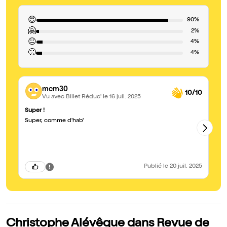
😍
90%
🤗
2%
😐
4%
🙁
4%
mcm30
10/10
Vu avec Billet Réduc'
le 16 juil. 2025
Super !
Le
Super, comme d'hab'
Ch
ca
to
en
qu
qu
du
Publié
le 20 juil. 2025
dé
Christophe Alévêque dans Revue de