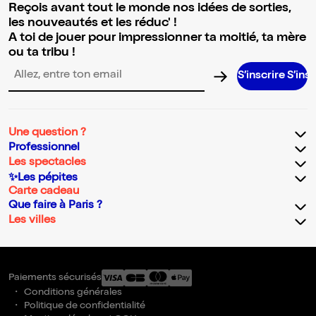
Reçois avant tout le monde nos idées de sorties,
les nouveautés et les réduc' !
A toi de jouer pour impressionner ta moitié, ta mère
ou ta tribu !
S’inscrire S’inscrire S’insc
Adresse email pour la newsletter
Une question ?
Professionnel
Les spectacles
✨Les pépites
Carte cadeau
Que faire à Paris ?
Les villes
Paiements sécurisés
Conditions générales
Politique de confidentialité