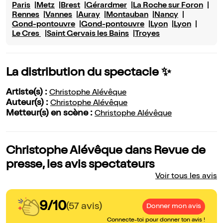
Paris
Metz
Brest
Gérardmer
La Roche sur Foron
Rennes
Vannes
Auray
Montauban
Nancy
Gond-pontouvre
Gond-pontouvre
Lyon
Lyon
Le Cres
Saint Gervais les Bains
Troyes
La distribution du spectacle ✨
Artiste(s) :
Christophe Alévêque
Auteur(s) :
Christophe Alévêque
Metteur(s) en scène :
Christophe Alévêque
Christophe Alévêque dans Revue de
presse, les avis spectateurs
Voir tous les avis
9/10
(57 avis)
Donner mon avis
Connecte-toi pour donner ton avis !