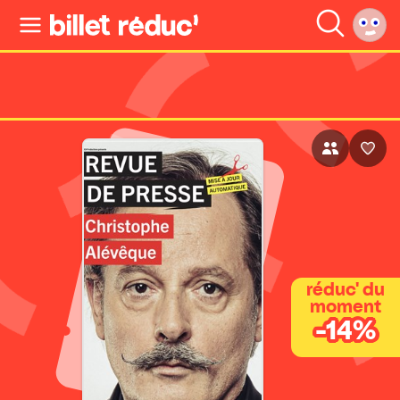
réduc' du
moment
-14%