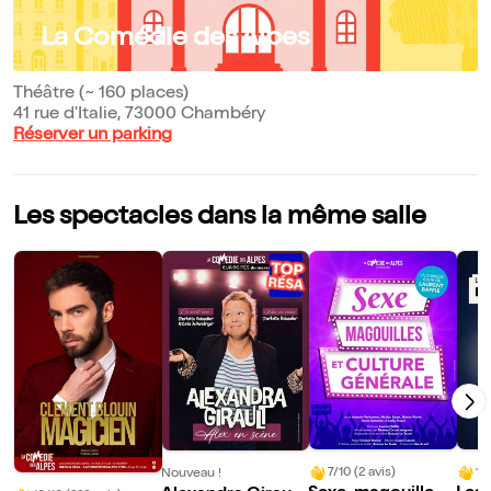
La Comédie des Alpes
Théâtre (~ 160 places)
41 rue d'Italie, 73000 Chambéry
Réserver un parking
Les spectacles dans la même salle
7/10 (2 avis)
10
Nouveau !