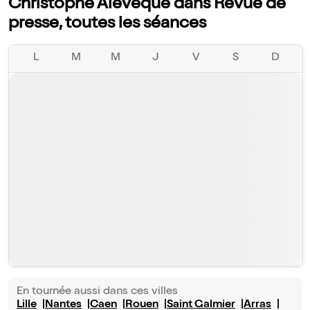
Christophe Alévêque dans Revue de
presse, toutes les séances
L
M
M
J
V
S
D
En tournée aussi dans ces villes
Lille
Nantes
Caen
Rouen
Saint Galmier
Arras