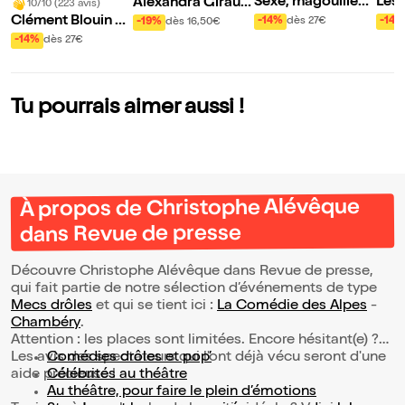
Sexe, magouilles
Les
Alexandra Girault
10/10 (223 avis)
et culture général
u m
dans Alex en Scèn
Clément Blouin da
-14%
dès 27€
-14%
-19%
dès 16,50€
e
e
ns Magicien
-14%
dès 27€
Tu pourrais aimer aussi !
À propos de Christophe Alévêque
dans Revue de presse
Découvre Christophe Alévêque dans Revue de presse,
qui fait partie de notre sélection d’événements de type
Mecs drôles
et qui se tient ici :
La Comédie des Alpes
-
Chambéry
.
Attention : les places sont limitées. Encore hésitant(e) ?
Les avis des spectateurs qui l'ont déjà vécu seront d'une
Comédies drôles et pop’
aide précieuse !
Célébrités au théâtre
Au théâtre, pour faire le plein d’émotions