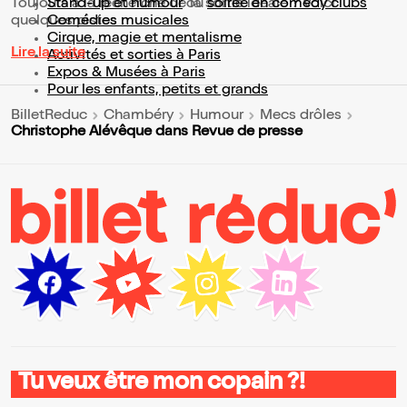
Toujours à la recherche de la sortie idéale ? Voici
Stand-up et humour
ou
soirée en comedy clubs
quelques pistes :
Comédies musicales
Cirque, magie et mentalisme
Lire la suite
Activités et sorties à Paris
Expos & Musées à Paris
Pour les enfants, petits et grands
BilletReduc
Chambéry
Humour
Mecs drôles
Christophe Alévêque dans Revue de presse
Tu veux être mon copain ?!