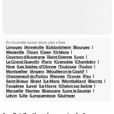
En tournée aussi dans ces villes
Limoges
Amnéville
Eckbolsheim
Bourges
Maxeville
Tours
Caen
Orléans
Cournon d'Auvergne
Saint Etienne
Lyon
Le Grand Quevilly
Paris
Grenoble
Chambéry
Nice
Les Sables-d'Olonne
Toulouse
Toulon
Montpellier
Angers
Mouilleron le Captif
Chasseneuil du Poitou
Rennes
Troyes
Pau
Saint Brieuc
Brest
Le Mans
Montbéliard
Biarritz
Fougères
Laval
Le Havre
Chalon sur Saône
Marseille
Nantes
Bressuire
Lons le Saunier
Liévin
Lille
Longuenesse
Quimper