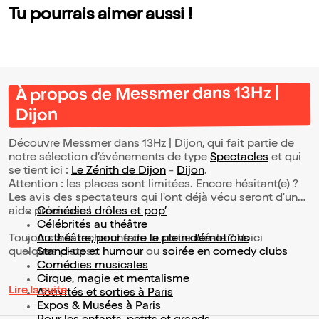
Tu pourrais aimer aussi !
À propos de Messmer dans 13Hz |
Dijon
Découvre Messmer dans 13Hz | Dijon, qui fait partie de
notre sélection d’événements de type
Spectacles
et qui
se tient ici :
Le Zénith de Dijon
-
Dijon
.
Attention : les places sont limitées. Encore hésitant(e) ?
Les avis des spectateurs qui l'ont déjà vécu seront d'une
aide précieuse !
Comédies drôles et pop’
Célébrités au théâtre
Toujours à la recherche de la sortie idéale ? Voici
Au théâtre, pour faire le plein d’émotions
quelques pistes :
Stand-up et humour
ou
soirée en comedy clubs
Comédies musicales
Cirque, magie et mentalisme
Lire la suite
Activités et sorties à Paris
Expos & Musées à Paris