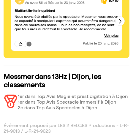
10/10
Vu avec Billet Réduc'
le 23 janv. 2026
Bluffant limite inquiétant
bl
Nous avons été bluffés par le spectacle. Messmer nous prouve
de
sa capacité à manipuler l esprit ce qui pourrait être dangereux
qu
dans de mauvaises mains ! Pour les non receptifs, ce ne sont
ce spectac
que fous rires durant tout le spectacle. Je recommande
pa
vivement
ap
Voir plus
Publié
le 25 janv. 2026
Messmer dans 13Hz | Dijon, les
classements
1er dans Top Avis Magie et prestidigitation à Dijon
1er dans Top Avis Spectacle immersif à Dijon
2e dans Top Avis Spectacles à Dijon
Événement proposé par LES 2 BELGES Productions - L-R-
21-9613 / L-R-21-9623