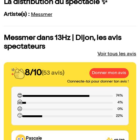
La distribution du spectacle ✨
Artiste(s) :
Messmer
Messmer dans 13Hz | Dijon, les avis
spectateurs
Voir tous les avis
8/10
(53 avis)
Donner mon avis
Connecte-toi pour donner ton avis !
😍
74%
🤗
4%
😐
0%
🙁
22%
Pascale