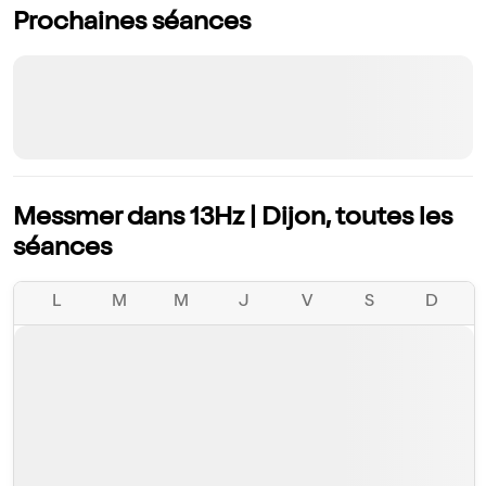
Prochaines séances
Messmer dans 13Hz | Dijon, toutes les
séances
L
M
M
J
V
S
D