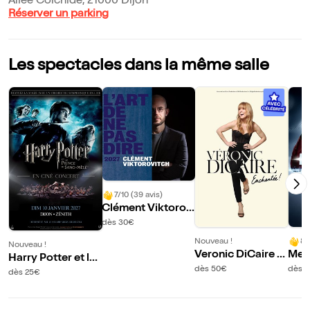
Allée Colchide, 21000 Dijon
Réserver un parking
Les spectacles dans la même salle
7/10 (39 avis)
Clément Viktorov
itch dans L'art de n
dès 30€
e pas dire 2027 | D
Nouveau !
8/
Nouveau !
ijon
Veronic DiCaire d
Mes
Harry Potter et le
ans Enchantée ! |
Hz |
dès 50€
dès 
Prince de Sang-M
dès 25€
Dijon
êlé en ciné-conce
rt | Dijon