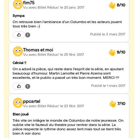
fim75
8/10
Vu avec Billet Réduc'
le 20 janv. 2017
Sympa
On retrouve bien l'ambiance d'un Columbo et les acteurs jouent
tous très bien :-)
Publié
le 3 mars 2017
Thomas et moi
9/10
Vu avec Billet Réduc'
le 25 févr. 2017
Génial !!
On a adoré la pièce, qui reste dans l'esprit de la série, en ajoutant
beaucoup d'humour. Martin Lamotte et Pierre Azema sont
excellents, et le public a passé un très bon moment. MERCI !!!!
Publié
le 1 mars 2017
ppcartel
7/10
Vu avec Billet Réduc'
le 23 févr. 2017
Bien joué
Très vite on intègre le monde de Columbo de notre jeunesse. On
oublie vite le fauteuil du theatre pour rentrer dans la série. La
pièce respecte le rythme donc assez lent mais tout se tient très
bien A voir donc