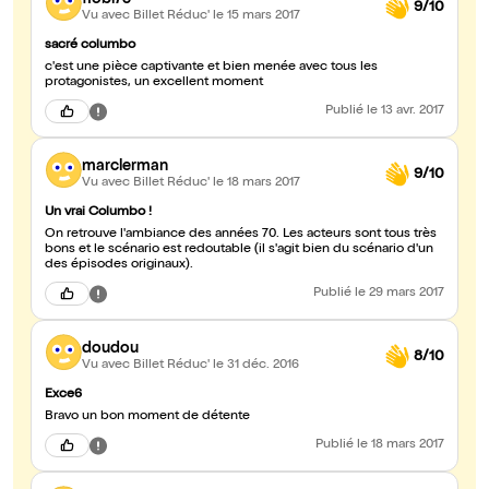
9/10
Vu avec Billet Réduc'
le 15 mars 2017
sacré columbo
c'est une pièce captivante et bien menée avec tous les
protagonistes, un excellent moment
Publié
le 13 avr. 2017
marclerman
9/10
Vu avec Billet Réduc'
le 18 mars 2017
Un vrai Columbo !
On retrouve l'ambiance des années 70. Les acteurs sont tous très
bons et le scénario est redoutable (il s'agit bien du scénario d'un
des épisodes originaux).
Publié
le 29 mars 2017
doudou
8/10
Vu avec Billet Réduc'
le 31 déc. 2016
Exce6
Bravo un bon moment de détente
Publié
le 18 mars 2017