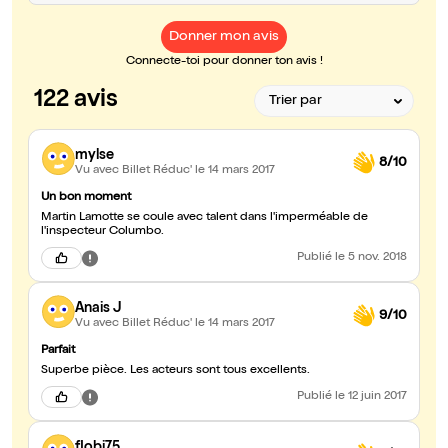
Donner mon avis
Connecte-toi pour donner ton avis !
122 avis
mylse
8/10
Vu avec Billet Réduc'
le 14 mars 2017
Un bon moment
Martin Lamotte se coule avec talent dans l'imperméable de
l'inspecteur Columbo.
Publié
le 5 nov. 2018
Anais J
9/10
Vu avec Billet Réduc'
le 14 mars 2017
Parfait
Superbe pièce. Les acteurs sont tous excellents.
Publié
le 12 juin 2017
flobi75