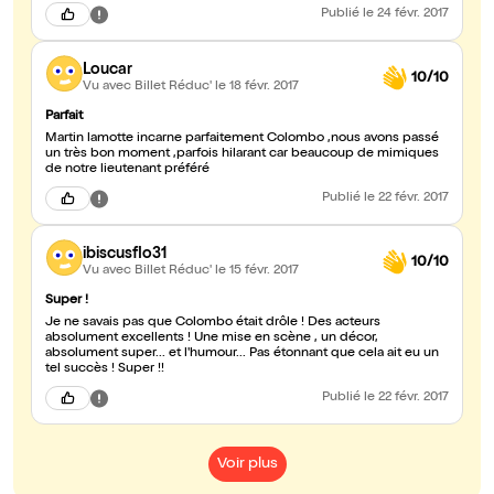
Publié
le 24 févr. 2017
Loucar
10/10
Vu avec Billet Réduc'
le 18 févr. 2017
Parfait
Martin lamotte incarne parfaitement Colombo ,nous avons passé
un très bon moment ,parfois hilarant car beaucoup de mimiques
de notre lieutenant préféré
Publié
le 22 févr. 2017
ibiscusflo31
10/10
Vu avec Billet Réduc'
le 15 févr. 2017
Super !
Je ne savais pas que Colombo était drôle ! Des acteurs
absolument excellents ! Une mise en scène , un décor,
absolument super... et l'humour... Pas étonnant que cela ait eu un
tel succès ! Super !!
Publié
le 22 févr. 2017
Voir plus