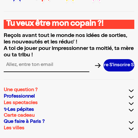
Tu veux être mon copain ?!
Reçois avant tout le monde nos idées de sorties,
les nouveautés et les réduc' !
A toi de jouer pour impressionner ta moitié, ta mère
ou ta tribu !
S’inscrire S’inscr
Adresse email pour la newsletter
Une question ?
Professionnel
Les spectacles
✨Les pépites
Carte cadeau
Que faire à Paris ?
Les villes