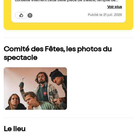
conseille vivement cette belle piece de theatre, remplie de
in
joie et d’émotion! La creation lumière et mise en scène est
Voir plus
magnifique! C’est un spectacle qui ne faut pas rater!
Publié
le 21 juil. 2026
Comité des Fêtes, les photos du
spectacle
Le lieu