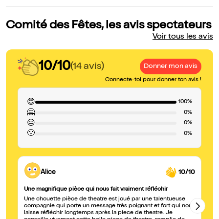
Comité des Fêtes, les avis spectateurs
Voir tous les avis
10/10
(14 avis)
Donner mon avis
Connecte-toi pour donner ton avis !
😍
100%
🤗
0%
😐
0%
🙁
0%
Alice
10/10
Une magnifique pièce qui nous fait vraiment réfléchir
R
Une chouette pièce de theatre est joué par une talentueuse
Me
compagnie qui porte un message très poignant et fort qui nous
Fr
laisse réfléchir longtemps après la piece de theatre. Je
hu