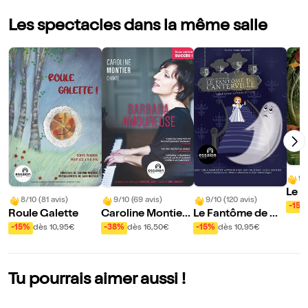
Les spectacles dans la même salle
9/
Le 
8/10 (81 avis)
9/10 (69 avis)
9/10 (120 avis)
art
-15%
Roule Galette
Caroline Montier
Le Fantôme de Ca
chante Barbara a
nterville
-15%
dès 10,95€
-38%
dès 16,50€
-15%
dès 10,95€
moureuse
Tu pourrais aimer aussi !