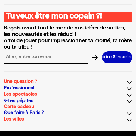
Tu veux être mon copain ?!
Reçois avant tout le monde nos idées de sorties,
les nouveautés et les réduc' !
A toi de jouer pour impressionner ta moitié, ta mère
ou ta tribu !
S’inscrir
Adresse email pour la newsletter
Une question ?
Professionnel
Les spectacles
✨Les pépites
Carte cadeau
Que faire à Paris ?
Les villes