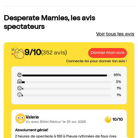
Desperate Mamies, les avis
spectateurs
Voir tous les avis
9/10
(352 avis)
Donner mon avis
Connecte-toi pour donner ton avis !
😍
95%
🤗
3%
😐
1%
🙁
1%
Valerie
10/10
Vu avec Billet Réduc'
le 25 avr. 2026
Absolument génial!
Un
2 heures de spectacle à 100 à l'heure rythmées de fous rires
2 per