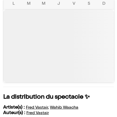
L
M
M
J
V
S
D
La distribution du spectacle ✨
Artiste(s) :
Fred Vastair
,
Wahib Waacha
Auteur(s) :
Fred Vastair