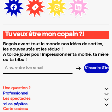
Tu veux être mon copain ?!
Reçois avant tout le monde nos idées de sorties,
les nouveautés et les réduc' !
A toi de jouer pour impressionner ta moitié, ta mère
ou ta tribu !
S’inscrire S’inscrire S’in
Adresse email pour la newsletter
Une question ?
Professionnel
Les spectacles
✨Les pépites
Carte cadeau