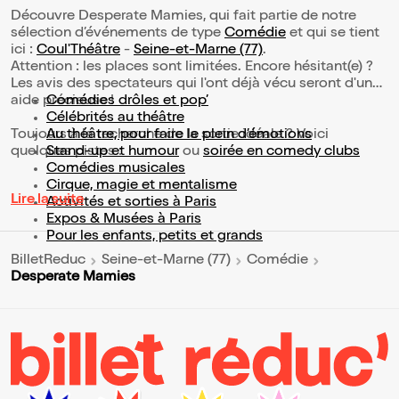
Découvre Desperate Mamies, qui fait partie de notre
sélection d’événements de type
Comédie
et qui se tient
ici :
Coul'Théâtre
-
Seine-et-Marne (77)
.
Attention : les places sont limitées. Encore hésitant(e) ?
Les avis des spectateurs qui l'ont déjà vécu seront d'une
aide précieuse !
Comédies drôles et pop’
Célébrités au théâtre
Toujours à la recherche de la sortie idéale ? Voici
Au théâtre, pour faire le plein d’émotions
quelques pistes :
Stand-up et humour
ou
soirée en comedy clubs
Comédies musicales
Cirque, magie et mentalisme
Lire la suite
Activités et sorties à Paris
Expos & Musées à Paris
Pour les enfants, petits et grands
BilletReduc
Seine-et-Marne (77)
Comédie
Desperate Mamies