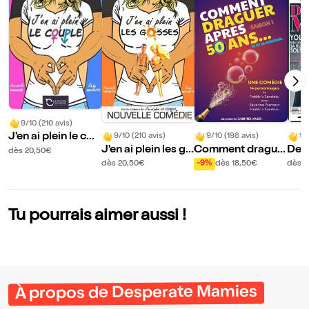
9/10 (210 avis)
J'en ai plein le cou
9/10 (210 avis)
9/10 (198 avis)
9/
J'en ai plein les go
Comment drague
Des
ple
dès 20,50€
sses
r après 50 ans
s
dès 20,50€
-9%
dès 18,50€
dès 1
Tu pourrais aimer aussi !
À propos de Desperate Mamies