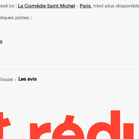
isé ici :
La Comédie Saint Michel
-
Paris
, n'est plus disponibl
elques pistes :
s
Les avis
Douze