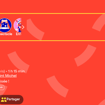
b
pectacle
Enfant
Concert
Activité
Expo et musée
vis)
•
1 h 15 min
nt Michel
isée !
ue
Partager