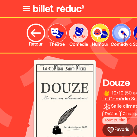
Retour
Théâtre
Comédie
Humour
Comedy clu
S
Douze
10/10
(50 a
La Comédie Sai
Salle climat
Théâtre
Classiq
Tout public
Favoris