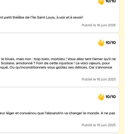
10/10
Super spectacle, drôle, intelligent et sensible dans le charmant petit théâtre de l'île Saint Louis, à voir et à revoir!
Publié
le 16 juin 2025
10/10
le blues, mais non : trop bien, morbleu ! Vous allez tant l'aimer qu'il ne
Scolaire, amidonné ? Foin de cette injustice ! Le voici rajeuni, pour
manqué, Ou qu'inconditionnels vous goûtez ses délices, Car s'annonce
Publié
le 16 juin 2025
10/10
oeur léger et convaincu que l'alexandrin va changer le monde. A ne pas
Publié
le 15 juin 2025