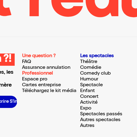
Une question ?
Les spectacles
 ?!
FAQ
Théâtre
Assurance annulation
Comédie
s, les
Professionnel
Comedy club
Espace pro
Humour
 mère
Cartes entreprise
Spectacle
Téléchargez le kit média
Enfant
Concert
re S’inscrire S’inscrire S’inscrire S’inscrire S’inscrire S’inscrire S’inscrire S’inscrire S’inscrire S’inscrire S’inscrire
Activité
Expo
Spectacles passés
Autres spectacles
Autres