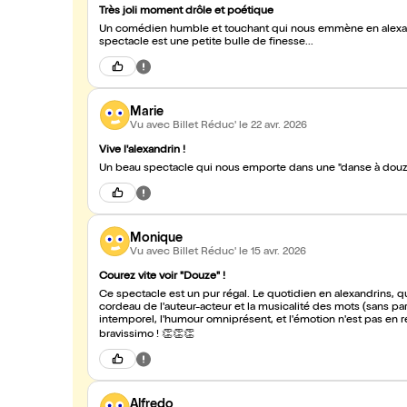
Très joli moment drôle et poétique
Un comédien humble et touchant qui nous emmène en alexan
spectacle est une petite bulle de finesse...
Marie
Vu avec Billet Réduc'
le 22 avr. 2026
Vive l'alexandrin !
Un beau spectacle qui nous emporte dans une "danse à douz
Monique
Vu avec Billet Réduc'
le 15 avr. 2026
Courez vite voir "Douze" !
Ce spectacle est un pur régal. Le quotidien en alexandrins, que voilà une douce utopie ! Outre la maîtrise technique, le jeu au
cordeau de l'auteur-acteur et la musicalité des mots (sans pa
intemporel, l'humour omniprésent, et l'émotion n'est pas en res
bravissimo ! 👏👏👏
Alfredo