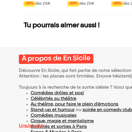
dès 25€
dès 25€
dès 
-25%
-25%
-25%
Tu pourrais aimer aussi !
À propos de En Sicile
Découvre En Sicile, qui fait partie de notre sélecti
Attention : les places sont limitées. Encore hésitant
Toujours à la recherche de la sortie idéale ? Voici qu
Comédies drôles et pop’
Célébrités au théâtre
Au théâtre, pour faire le plein d’émotions
Stand-up et humour
ou
soirée en comedy club
Comédies musicales
Cirque, magie et mentalisme
Lire la suite
Activités et sorties à Paris