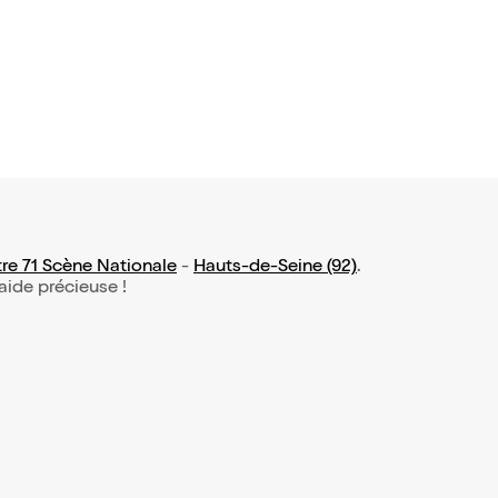
25€
re 71 Scène Nationale
-
Hauts-de-Seine (92)
.
 aide précieuse !