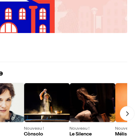
e
Nouveau !
Nouveau !
Nouveau !
Cònsolo
Le Silence
Mélissa L