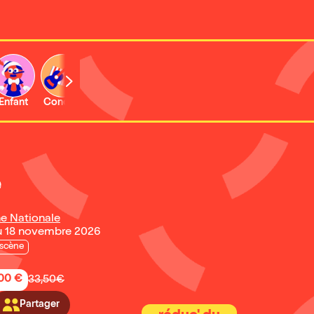
Enfant
Concert
Activité
Expo et musée
e
ne Nationale
u 18 novembre 2026
 scène
,00 €
33,50€
Partager