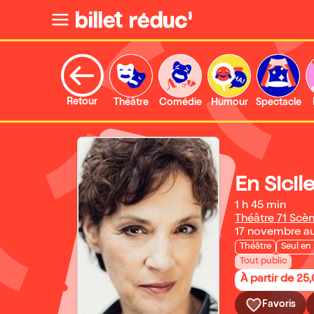
Retour
Théâtre
Comédie
Humour
Spectacle
En Sicil
1 h 45 min
Théâtre 71 Scè
17 novembre a
Théâtre
Seul en
Tout public
À partir de 25
Favoris