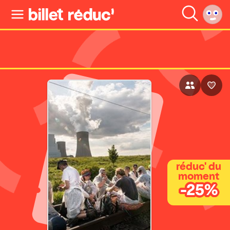
réduc' du
moment
-25%