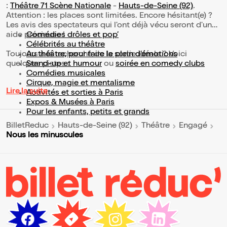
:
Théâtre 71 Scène Nationale
-
Hauts-de-Seine (92)
.
Attention : les places sont limitées. Encore hésitant(e) ?
Les avis des spectateurs qui l'ont déjà vécu seront d'une
aide précieuse !
Comédies drôles et pop’
Célébrités au théâtre
Toujours à la recherche de la sortie idéale ? Voici
Au théâtre, pour faire le plein d’émotions
quelques pistes :
Stand-up et humour
ou
soirée en comedy clubs
Comédies musicales
Cirque, magie et mentalisme
Lire la suite
Activités et sorties à Paris
Expos & Musées à Paris
Pour les enfants, petits et grands
BilletReduc
Hauts-de-Seine (92)
Théâtre
Engagé
Nous les minuscules