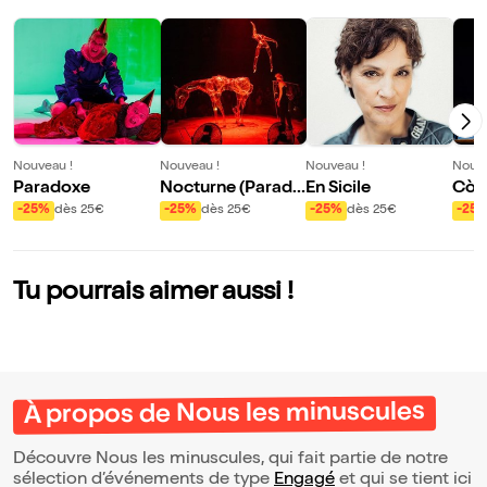
Nouveau !
Nouveau !
Nouveau !
Nouve
Paradoxe
Nocturne (Parad
En Sicile
Còn
e)
-25%
dès 25€
-25%
dès 25€
-25%
dès 25€
-25
Tu pourrais aimer aussi !
À propos de Nous les minuscules
Découvre Nous les minuscules, qui fait partie de notre
sélection d’événements de type
Engagé
et qui se tient ici