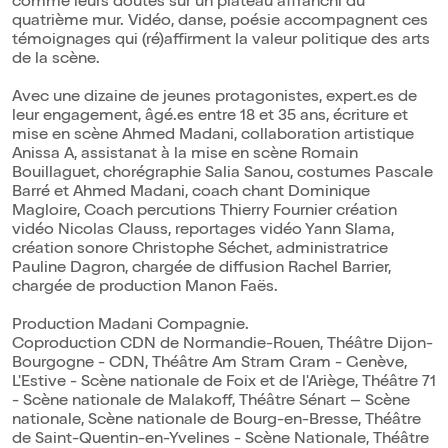
comme leurs doutes sur un plateau affranchi du
quatrième mur. Vidéo, danse, poésie accompagnent ces
témoignages qui (ré)affirment la valeur politique des arts
de la scène.
Avec une dizaine de jeunes protagonistes, expert.es de
leur engagement, âgé.es entre 18 et 35 ans, écriture et
mise en scène Ahmed Madani, collaboration artistique
Anissa A, assistanat à la mise en scène Romain
Bouillaguet, chorégraphie Salia Sanou, costumes Pascale
Barré et Ahmed Madani, coach chant Dominique
Magloire, Coach percutions Thierry Fournier création
vidéo Nicolas Clauss, reportages vidéo Yann Slama,
création sonore Christophe Séchet, administratrice
Pauline Dagron, chargée de diffusion Rachel Barrier,
chargée de production Manon Faës.
Production Madani Compagnie.
Coproduction CDN de Normandie-Rouen, Théâtre Dijon-
Bourgogne - CDN, Théâtre Am Stram Gram - Genève,
L'Estive - Scène nationale de Foix et de l'Ariège, Théâtre 71
- Scène nationale de Malakoff, Théâtre Sénart – Scène
nationale, Scène nationale de Bourg-en-Bresse, Théâtre
de Saint-Quentin-en-Yvelines - Scène Nationale, Théâtre