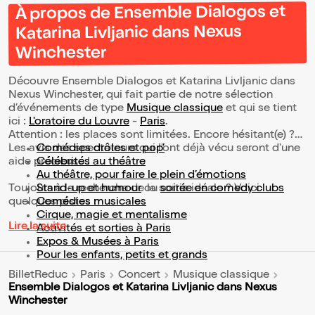
À propos de Ensemble Dialogos et
Katarina Livljanic dans Nexus
Winchester
Découvre Ensemble Dialogos et Katarina Livljanic dans
Nexus Winchester, qui fait partie de notre sélection
d’événements de type
Musique classique
et qui se tient
ici :
L'oratoire du Louvre
-
Paris
.
Attention : les places sont limitées. Encore hésitant(e) ?
Les avis des spectateurs qui l'ont déjà vécu seront d'une
Comédies drôles et pop’
aide précieuse !
Célébrités au théâtre
Au théâtre, pour faire le plein d’émotions
Toujours à la recherche de la sortie idéale ? Voici
Stand-up et humour
ou
soirée en comedy clubs
quelques pistes :
Comédies musicales
Cirque, magie et mentalisme
Lire la suite
Activités et sorties à Paris
Expos & Musées à Paris
Pour les enfants, petits et grands
BilletReduc
Paris
Concert
Musique classique
Ensemble Dialogos et Katarina Livljanic dans Nexus
Winchester