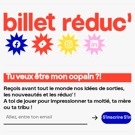
Tu veux être mon copain ?!
Reçois avant tout le monde nos idées de sorties,
les nouveautés et les réduc' !
A toi de jouer pour impressionner ta moitié, ta mère
ou ta tribu !
S’inscrire S’inscrire S’in
Adresse email pour la newsletter