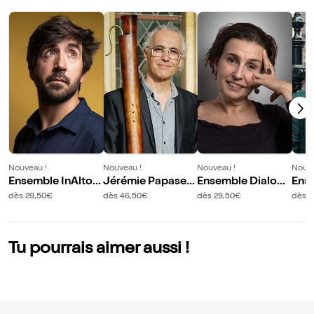
Nouveau !
Nouveau !
Nouveau !
Nouve
Ensemble InAlto :
Jérémie Papaser
Ensemble Dialogo
Ens
Hommage à Mont
gio et Elsa Frank :
s et Katarina Livlja
a / 
dès 29,50€
dès 46,50€
dès 29,50€
dès 2
everdi
Hommage à Deni
nic dans Nexus Wi
s Raisin Dadre
nchester
Tu pourrais aimer aussi !