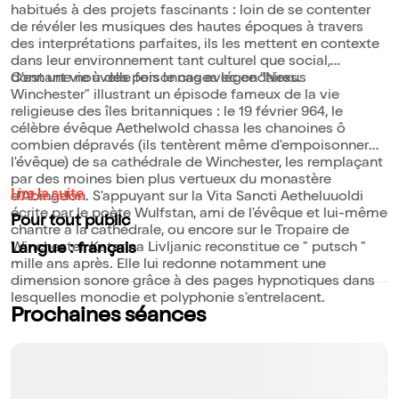
habitués à des projets fascinants : loin de se contenter
de révéler les musiques des hautes époques à travers
des interprétations parfaites, ils les mettent en contexte
dans leur environnement tant culturel que social,
donnant vie à des personnages légendaires.
C'est une nouvelle fois le cas avec ce "Nexus
Winchester" illustrant un épisode fameux de la vie
religieuse des îles britanniques : le 19 février 964, le
célèbre évêque Aethelwold chassa les chanoines ô
combien dépravés (ils tentèrent même d'empoisonner
l'évêque) de sa cathédrale de Winchester, les remplaçant
par des moines bien plus vertueux du monastère
Lire la suite
d'Abingdon. S'appuyant sur la Vita Sancti Aetheluuoldi
écrite par le poète Wulfstan, ami de l'évêque et lui-même
Pour tout public
chantre à la cathédrale, ou encore sur le Tropaire de
Winchester, Katarina Livljanic reconstitue ce " putsch "
Langue : français
mille ans après. Elle lui redonne notamment une
dimension sonore grâce à des pages hypnotiques dans
lesquelles monodie et polyphonie s'entrelacent.
Prochaines séances