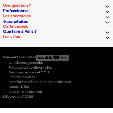
Une question ?
Professionnel
Les spectacles
✨Les pépites
Carte cadeau
Que faire à Paris ?
Les villes
Paiements sécurisés
Conditions générales
Politique de confidentialité
Mentions légales et CGU
Chartes cookies
Plateforme d'éthique et de conformité
Accessibilité
Gestion des cookies
billetreduc © 2026