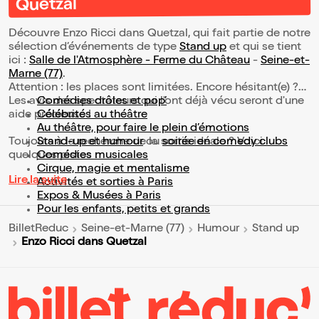
Quetzal
Découvre Enzo Ricci dans Quetzal, qui fait partie de notre
sélection d’événements de type
Stand up
et qui se tient
ici :
Salle de l'Atmosphère - Ferme du Château
-
Seine-et-
Marne (77)
.
Attention : les places sont limitées. Encore hésitant(e) ?
Les avis des spectateurs qui l'ont déjà vécu seront d'une
Comédies drôles et pop’
aide précieuse !
Célébrités au théâtre
Au théâtre, pour faire le plein d’émotions
Toujours à la recherche de la sortie idéale ? Voici
Stand-up et humour
ou
soirée en comedy clubs
quelques pistes :
Comédies musicales
Cirque, magie et mentalisme
Lire la suite
Activités et sorties à Paris
Expos & Musées à Paris
Pour les enfants, petits et grands
BilletReduc
Seine-et-Marne (77)
Humour
Stand up
Enzo Ricci dans Quetzal