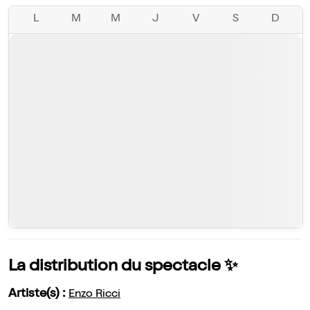
L
M
M
J
V
S
D
La distribution du spectacle ✨
Artiste(s) :
Enzo Ricci