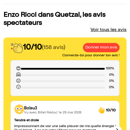
Enzo Ricci dans Quetzal, les avis
spectateurs
Voir tous les avis
10/10
(158 avis)
Donner mon avis
Connecte-toi pour donner ton avis !
😍
100%
🤗
0%
😐
0%
🙁
0%
Bolau3
10/10
Vu avec Billet Réduc'
le 29 mai 2026
Tendre et drole
Gé
Impressionnant de voir une salle pleurer de rire.quelle énergie !
Exc