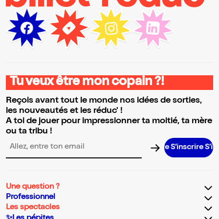
Tu veux être mon copain ?!
Reçois avant tout le monde nos idées de sorties,
les nouveautés et les réduc' !
A toi de jouer pour impressionner ta moitié, ta mère
ou ta tribu !
S’inscrire S’inscrire 
Adresse email pour la newsletter
Une question ?
Professionnel
Les spectacles
✨Les pépites