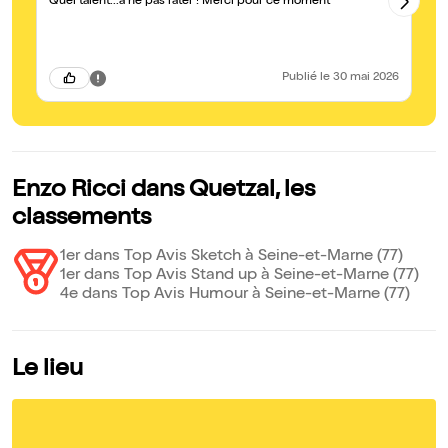
Quel talent...à ne pas rater ! Merci pour ce moment
il
au
pr
En
Publié
le 30 mai 2026
Enzo Ricci dans Quetzal, les
classements
1er dans Top Avis Sketch à Seine-et-Marne (77)
1er dans Top Avis Stand up à Seine-et-Marne (77)
4e dans Top Avis Humour à Seine-et-Marne (77)
Le lieu