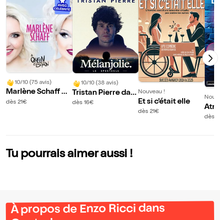
10/10 (75 avis)
10/10 (38 avis)
Marlène Schaff da
Tristan Pierre dan
Nouveau !
Nouve
ns A Queen is bor
Et si c'était elle
s Melanjolie
dès 21€
dès 16€
Atm
n
dès 21€
edy
dès 1
Tu pourrais aimer aussi !
À propos de Enzo Ricci dans