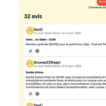
Donn
Connecte-toi 
32 avis
DanG
Vu avec Billet Réduc'
le 2 sept. 2025
Avec... on Satan - Suite
Mention spéciale (02/09) pour le petit bouc Naja : Tout est Trè
Arcanes2310sept
Vu avec Billet Réduc'
le 9 sept. 2025
Soirée divine…
Soirée Explicit Dark du 09/09, avec la toujours envoûtante et tr
irrésistible et petillante Rose, et Misha pour un unique solo 
enchaînées, en solo ou duo, dans une ambiance musicale électrique et des tenues qui subliment ces divines sweeties. Toutes les
combinaisons de duos étaient exceptionnelles, avec Louise, M
DanG