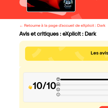
← Retourne à la page d'accueil de eXplicit : Dark
Avis et critiques : eXplicit : Dark
Les avi
😍
10/10
🤗
😐
🙁