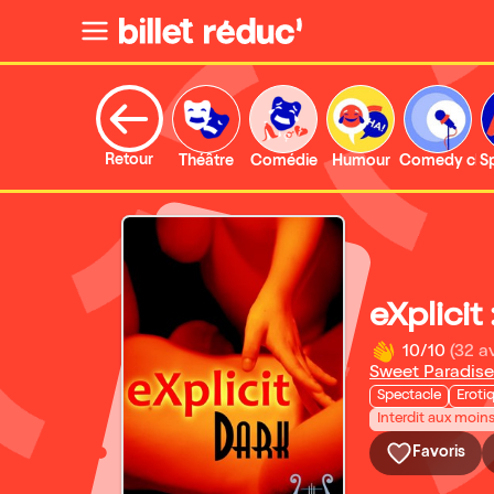
Retour
Théâtre
Comédie
Humour
Comedy clu
S
eXplicit 
10/10
(32 av
Sweet Paradise
Spectacle
Eroti
Interdit aux moin
Favoris