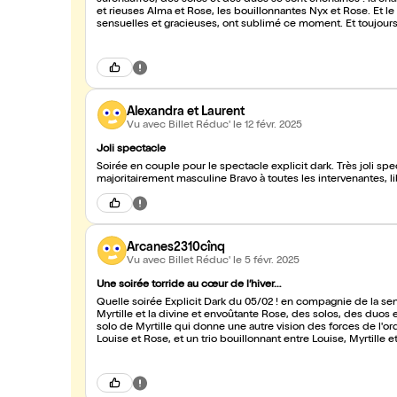
surchauffée, des solos et des duos se sont enchaînés : la char
et rieuses Alma et Rose, les bouillonnantes Nyx et Rose. Et le t
sensuelles et gracieuses, ont sublimé ce moment. Et toujours
soirée par un boudoir (encore de nouveaux adjectifs qui te qu
Alexandra et Laurent
Vu avec Billet Réduc'
le 12 févr. 2025
Joli spectacle
Soirée en couple pour le spectacle explicit dark. Très joli spe
majoritairement masculine Bravo à toutes les intervenantes, 
Arcanes2310cînq
Vu avec Billet Réduc'
le 5 févr. 2025
Une soirée torride au cœur de l’hiver…
Quelle soirée Explicit Dark du 05/02 ! en compagnie de la sen
Myrtille et la divine et envoûtante Rose, des solos, des duos e
solo de Myrtille qui donne une autre vision des forces de l'
Louise et Rose, et un trio bouillonnant entre Louise, Myrtille 
soirée inoubliable, sur une musique parfaitement adaptée, d
leurs tenues irrésistibles. Quel plaisir infini d'achever cette
Rose.