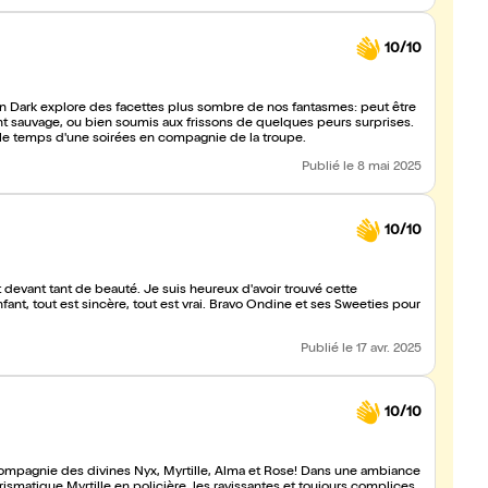
10/10
ion Dark explore des facettes plus sombre de nos fantasmes: peut être
ant sauvage, ou bien soumis aux frissons de quelques peurs surprises.
et savourer les le temps d'une soirées en compagnie de la troupe.
Publié
le 8 mai 2025
10/10
 devant tant de beauté. Je suis heureux d'avoir trouvé cette
nfant, tout est sincère, tout est vrai. Bravo Ondine et ses Sweeties pour
Publié
le 17 avr. 2025
10/10
compagnie des divines Nyx, Myrtille, Alma et Rose! Dans une ambiance