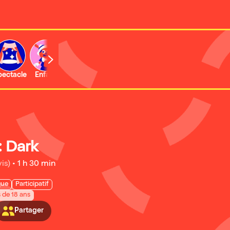
b
pectacle
Enfant
Concert
Activité
Expo et musée
: Dark
is)
•
1 h 30 min
que
Participatif
s de 18 ans
Partager