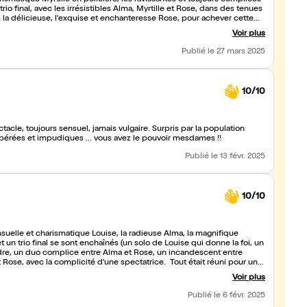
ismatique Myrtille en policière, les ravissantes et toujours complices
rio final, avec les irrésistibles Alma, Myrtille et Rose, dans des tenues
 la délicieuse, l'exquise et enchanteresse Rose, pour achever cette
alifient merveilleusement bien Rose...)
Voir plus
Publié
le 27 mars 2025
10/10
ctacle, toujours sensuel, jamais vulgaire. Surpris par la population
libérées et impudiques ... vous avez le pouvoir mesdames !!
Publié
le 13 févr. 2025
10/10
suelle et charismatique Louise, la radieuse Alma, la magnifique
t un trio final se sont enchaînés (un solo de Louise qui donne la foi, un
ordre, un duo complice entre Alma et Rose, un incandescent entre
et Rose, avec la complicité d'une spectatrice. Tout était réuni pour une
es lumières qui mettent en valeurs ces quatre superbes sweeties et
Voir plus
 soirée en partageant un instant avec la lumineuse et exceptionnelle
Publié
le 6 févr. 2025