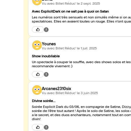
Vu avec Billet Réduc'
le 2 sept. 2025
Avec ExplicitDark on ne sait pas à quoi on Satan
Les numéros sont très sensuels et non simulés même si on aur
spectatrices. Elles en avaient toutes un rouge. Elles n'ont qua
Younes
Vu avec Billet Réduc'
le 1 juil. 2025
Show inoubliable
Un spectacle à couper le souffle, avec des shows solos et le
recommande vivement :)
Arcanes2310six
Vu avec Billet Réduc'
le 3 juin 2025
Divine soirée…
Soirée Explicit Dark du 03/06, en compagnie de Satine, Dizzy,
soirée de l'être tout autant ! Après le solo de Satine, les sol
a le secret, et des duos enchanteurs, notamment tout en comp
divin!