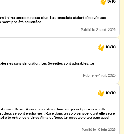
9/10
ait aimé encore un peu plus. Les bracelets étaient réservés aux
siment pas été sollicitées.
Publié
le 2 sept. 2025
10/10
sbiennes sans simulation. Les Sweeties sont adorables. Je
Publié
le 4 juil. 2025
10/10
 Alma et Rose : 4 sweeties extraordinaires qui ont permis à cette
os et duos se sont enchaînés : Rose dans un solo sensuel dont elle seule
licité entre les divines Alma et Rose. Un spectacle toujours aussi
Publié
le 10 juin 2025