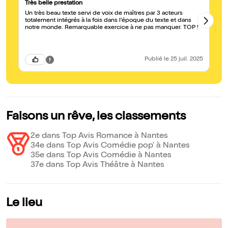
Très belle prestation
: 
Un très beau texte servi de voix de maîtres par 3 acteurs
La
totalement intégrés à la fois dans l'époque du texte et dans
ac
notre monde. Remarquable exercice à ne pas manquer. TOP !
se
mo
ex
da
q
Publié
le 25 juil. 2025
Faisons un rêve, les classements
2e dans Top Avis Romance à Nantes
34e dans Top Avis Comédie pop' à Nantes
35e dans Top Avis Comédie à Nantes
37e dans Top Avis Théâtre à Nantes
Le lieu