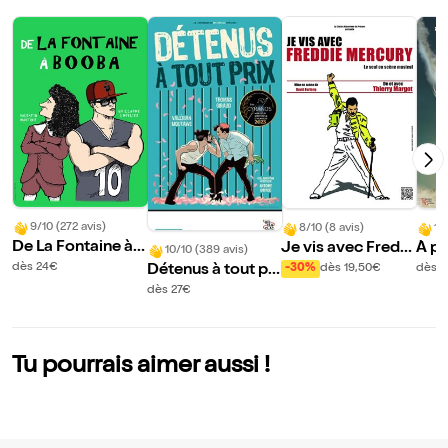
9/10 (272 avis)
8/10 (8 avis)
10
De La Fontaine à B
Je vis avec Fredd
À pi
10/10 (389 avis)
ooba
y Mercury
dès 24€
Détenus à tout pri
-30%
dès 19,50€
dès 
x
dès 27€
Tu pourrais aimer aussi !