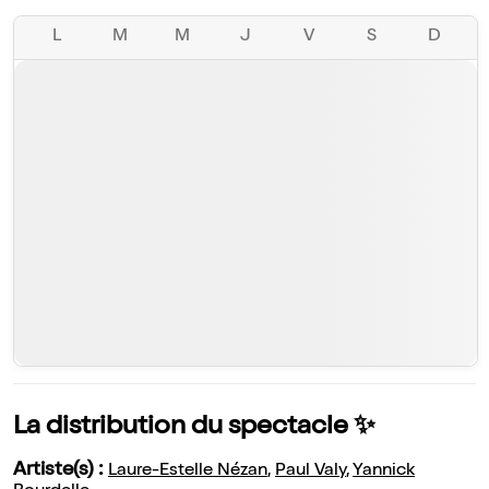
L
M
M
J
V
S
D
La distribution du spectacle ✨
Artiste(s) :
Laure-Estelle Nézan
,
Paul Valy
,
Yannick