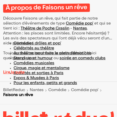
À propos de Faisons un rêve
Découvre Faisons un rêve, qui fait partie de notre
sélection d’événements de type
Comédie pop'
et qui se
tient ici :
Théâtre de Poche Graslin
-
Nantes
.
Attention : les places sont limitées. Encore hésitant(e) ?
Les avis des spectateurs qui l'ont déjà vécu seront d'une
aide précieuse !
Comédies drôles et pop’
Célébrités au théâtre
Toujours à la recherche de la sortie idéale ? Voici
Au théâtre, pour faire le plein d’émotions
quelques pistes :
Stand-up et humour
ou
soirée en comedy clubs
Comédies musicales
Cirque, magie et mentalisme
Lire la suite
Activités et sorties à Paris
Expos & Musées à Paris
Pour les enfants, petits et grands
BilletReduc
Nantes
Comédie
Comédie pop'
Faisons un rêve