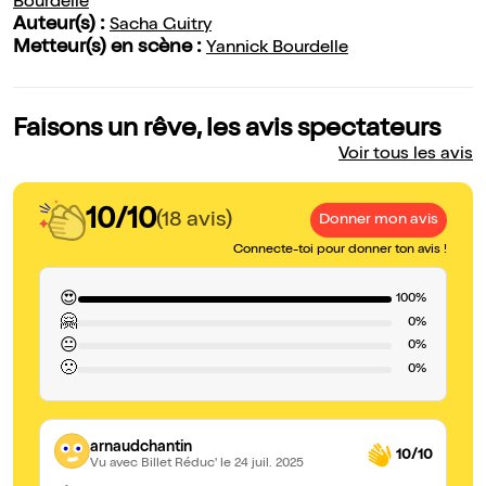
Bourdelle
Auteur(s) :
Sacha Guitry
Metteur(s) en scène :
Yannick Bourdelle
Faisons un rêve, les avis spectateurs
Voir tous les avis
10/10
(18 avis)
Donner mon avis
Connecte-toi pour donner ton avis !
😍
100%
🤗
0%
😐
0%
🙁
0%
arnaudchantin
10/10
Vu avec Billet Réduc'
le 24 juil. 2025