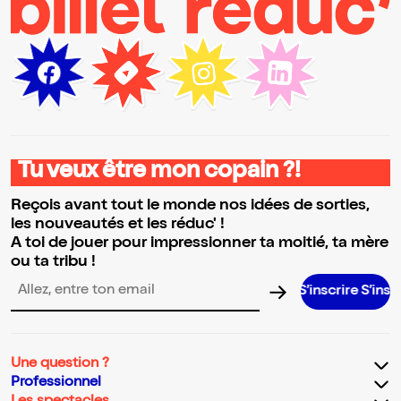
Tu veux être mon copain ?!
Reçois avant tout le monde nos idées de sorties,
les nouveautés et les réduc' !
A toi de jouer pour impressionner ta moitié, ta mère
ou ta tribu !
S’inscrire S’inscrire S’insc
Adresse email pour la newsletter
Une question ?
Professionnel