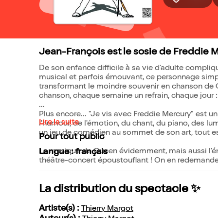
Jean-François est le sosie de Freddie Mer
De son enfance difficile à sa vie d'adulte compliq
musical et parfois émouvant, ce personnage simp
transformant le moindre souvenir en chanson de
chanson, chaque semaine un refrain, chaque jour 
Plus encore... "Je vis avec Freddie Mercury" est
Lire la suite
l'humour, de l'émotion, du chant, du piano, des lum
un jeu de comédien au sommet de son art, tout es
Pour tout public
La musique de Queen évidemment, mais aussi l'éne
Langue : français
théâtre-concert époustouflant ! On en redemande
La distribution du spectacle ✨
Artiste(s) :
Thierry Margot