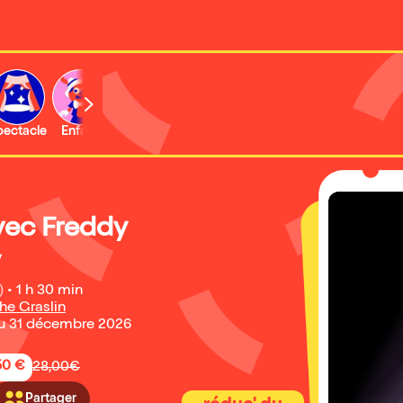
b
pectacle
Enfant
Concert
Activité
avec Freddy
y
)
•
1 h 30 min
he Graslin
u 31 décembre 2026
50 €
28,00€
Partager