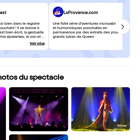
est
LaProvence.com
si bien dans le registre
Une folle série d'aventures incroyables
uchant ! Il se donne à
et humoristiques ponctuées en
est bien écrit, la gestuelle
permanence par des extraits des plus
hie épatantes, le son et la
grands tubes de Queen.
tement maîtrisés
Voir plus
photos du spectacle