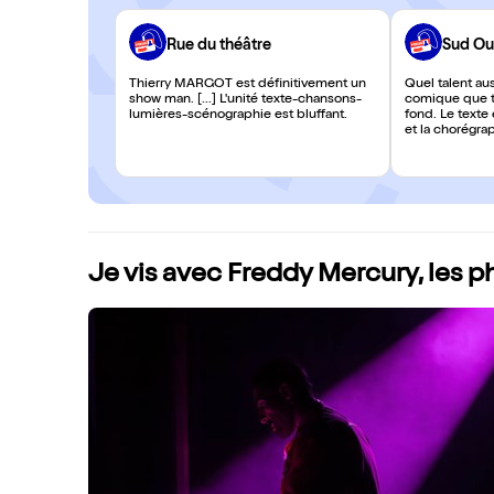
Rue du théâtre
Sud Ou
Thierry MARGOT est définitivement un
Quel talent aus
show man. [...] L'unité texte-chansons-
comique que to
lumières-scénographie est bluffant.
fond. Le texte 
et la chorégrap
lumière parfai
Je vis avec Freddy Mercury, les 