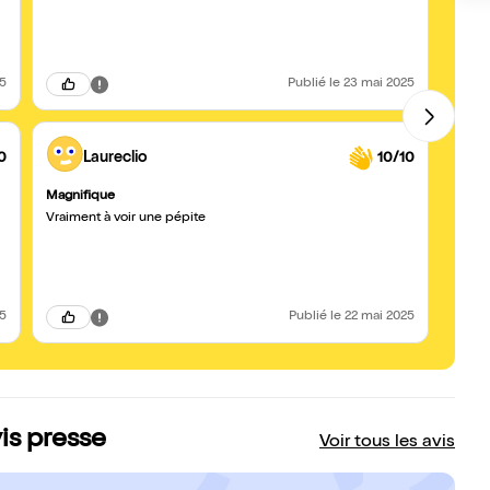
même 
excel
25
Publié
le 23 mai 2025
0
Laureclio
10/10
Magnifique
Fabul
Vraiment à voir une pépite
Incroy
joué, 
incroy
25
Publié
le 22 mai 2025
is presse
Voir tous les avis