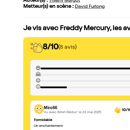
Auteur(s) :
Thierry Margot
Metteur(s) en scène :
David Furlong
Je vis avec Freddy Mercury, les a
8/10
(8 avis)
😍
🤗
😐
🙁
Miro66
10/1
Vu avec Billet Réduc'
le 23 mai 2025
Formidable
Un enchantement