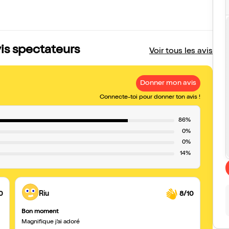
vis spectateurs
Voir tous les avis
Donner mon avis
Connecte-toi pour donner ton avis !
86%
0%
0%
14%
0
Riu
8/10
Bon moment
Avec 
Magnifique j’ai adoré
Très b