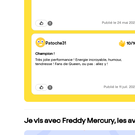
Publié
le 24 mai 20
Patoche31
10/1
Champion !
Très jolie performance ! Énergie incroyable, humour,
tendresse ! Fans de Queen, ou pas : allez y !
Publié
le 11 juil. 20
Je vis avec Freddy Mercury, les av