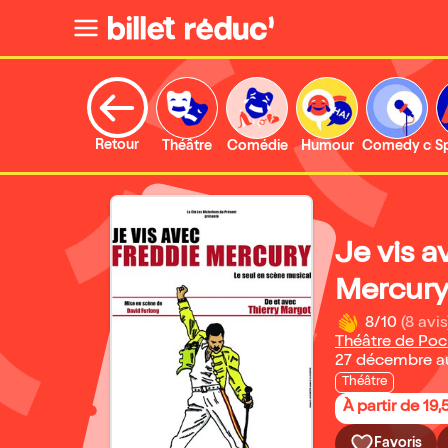
Retour
Théâtre
Comédie
Humour
Comedy clu
S
Je vis 
Mercur
8/10
(8 avis
Théâtre de Poc
27 décembre a
Théâtre
À partir de 19,
Favoris