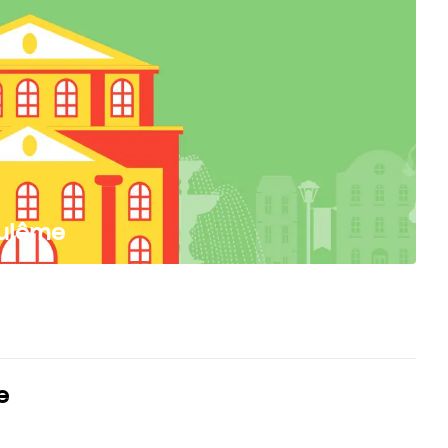
oulême
e