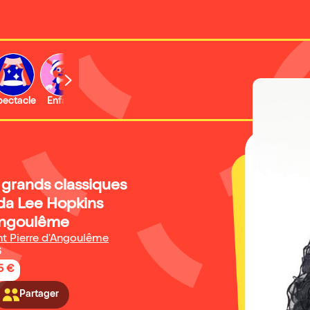
b
pectacle
Enfant
Concert
Activité
Expo et musée
 grands classiques
nda Lee Hopkins
Angoulême
nt Pierre d'Angoulême
6
5 €
Partager