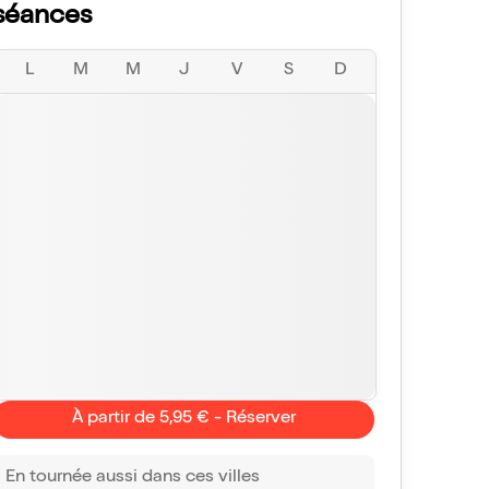
séances
L
M
M
J
V
S
D
À partir de 5,95 € - Réserver
En tournée aussi dans ces villes