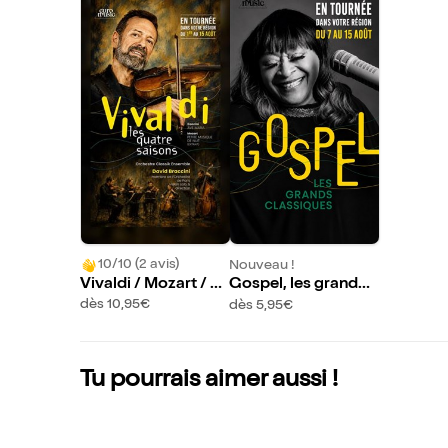
10/10 (2 avis)
Nouveau !
Vivaldi / Mozart / C
Gospel, les grands
accini / Massenet /
classiques avec le Li
dès 10,95€
dès 5,95€
Monti | Angoulême
nda Lee Hopkins Qu
artet | Angoulême
Tu pourrais aimer aussi !