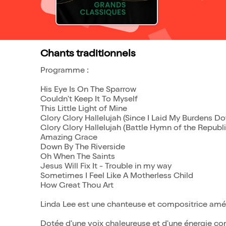
Chants traditionnels
Programme :
His Eye Is On The Sparrow
Couldn't Keep It To Myself
This Little Light of Mine
Glory Glory Hallelujah (Since I Laid My Burdens D
Glory Glory Hallelujah (Battle Hymn of the Republi
Amazing Grace
Down By The Riverside
Oh When The Saints
Jesus Will Fix It - Trouble in my way
Sometimes I Feel Like A Motherless Child
How Great Thou Art
Linda Lee est une chanteuse et compositrice amér
Dotée d'une voix chaleureuse et d'une énergie c