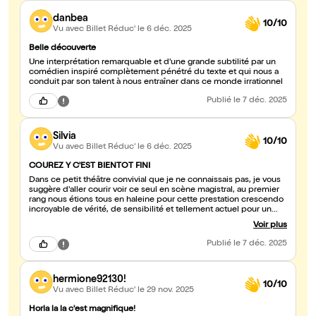
restée captivée jusqu'au bout. Comme tous les spectateurs
danbea
d'ailleurs. Car ce comédien nous emmène avec lui dans la folie du
10/10
personnage, élégamment et puissamment. Courrez-y avant la fin.
Vu avec Billet Réduc'
le 6 déc. 2025
Belle découverte
Une interprétation remarquable et d’une grande subtilité par un
comédien inspiré complètement pénétré du texte et qui nous a
conduit par son talent à nous entraîner dans ce monde irrationnel
Publié
le 7 déc. 2025
Silvia
10/10
Vu avec Billet Réduc'
le 6 déc. 2025
COUREZ Y C'EST BIENTOT FINI
Dans ce petit théâtre convivial que je ne connaissais pas, je vous
suggère d'aller courir voir ce seul en scène magistral, au premier
rang nous étions tous en haleine pour cette prestation crescendo
incroyable de vérité, de sensibilité et tellement actuel pour un
texte du 19e siècle. J'en suis ressortie bouleversée et bravo bravo
Voir plus
et bravo encore à Jean-Michel, bonne chance pour la suite de
votre carrière.
Publié
le 7 déc. 2025
hermione92130!
10/10
Vu avec Billet Réduc'
le 29 nov. 2025
Horla la la c'est magnifique!