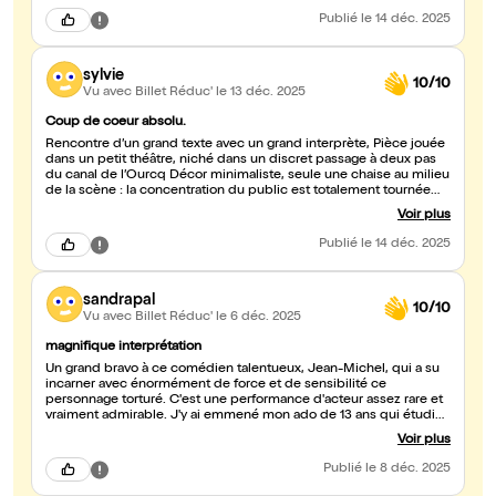
Publié
le 14 déc. 2025
sylvie
10/10
Vu avec Billet Réduc'
le 13 déc. 2025
Coup de coeur absolu.
Rencontre d’un grand texte avec un grand interprète, Pièce jouée
dans un petit théâtre, niché dans un discret passage à deux pas
du canal de l’Ourcq Décor minimaliste, seule une chaise au milieu
de la scène : la concentration du public est totalement tournée
vers l’acteur Au fil des mois, il scrute et analyse son mal-être. Quel
Voir plus
est donc ce personnage qui le poursuit et l’effraie ? Jean Michel,
l’acteur se transforme, nous emporte et nous fait partager ses
Publié
le 14 déc. 2025
souffrances, ses rêves jusqu’à l’issue extrême. Un grand moment
de théâtre porté par un acteur prometteur, une interprétation
juste, forte, authentique de ce texte coup de poing à voir ou revoir
sandrapal
l’année de la santé mentale. Courez-y. Brigitte
10/10
Vu avec Billet Réduc'
le 6 déc. 2025
magnifique interprétation
Un grand bravo à ce comédien talentueux, Jean-Michel, qui a su
incarner avec énormément de force et de sensibilité ce
personnage torturé. C'est une performance d'acteur assez rare et
vraiment admirable. J'y ai emmené mon ado de 13 ans qui étudie
l'oeuvre en cours et qui n'avait pas bien compris le texte. Et bien
Voir plus
l'incarnation par Jean-Michel lui a permis de mieux cerner tous
les aspects psychologiques et irrationnels de cette nouvelle de
Publié
le 8 déc. 2025
Maupassant. Moi qui craignait que la pièce soit un peu austère
pour une ado, et bien, cerise sur le gâteau, elle a bcp aimé et est