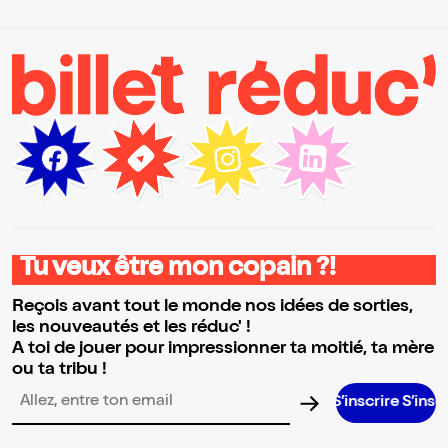
Tu veux être mon copain ?!
Reçois avant tout le monde nos idées de sorties,
les nouveautés et les réduc' !
A toi de jouer pour impressionner ta moitié, ta mère
ou ta tribu !
S’inscrire S’inscrire S’ins
Adresse email pour la newsletter