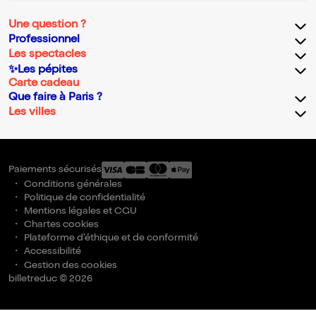
Une question ?
Professionnel
Les spectacles
✨Les pépites
Carte cadeau
Que faire à Paris ?
Les villes
Paiements sécurisés
Conditions générales
Politique de confidentialité
Mentions légales et CGU
Chartes cookies
Plateforme d'éthique et de conformité
Accessibilité
Gestion des cookies
billetreduc © 2026