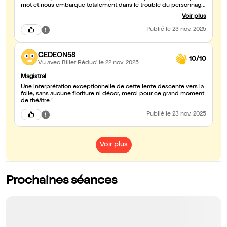
mot et nous embarque totalement dans le trouble du personnage.
L’acteur nous fait traverser un véritable voyage émotionnel, porté
Voir plus
par l’intimité de la salle qui amplifie chaque ressenti. Une belle
découverte humaine et artistique que je recommande sans
Publié
le 23 nov. 2025
hésitation !
GEDEON58
10/10
Vu avec Billet Réduc'
le 22 nov. 2025
Magistral
Une interprétation exceptionnelle de cette lente descente vers la
folie, sans aucune fioriture ni décor, merci pour ce grand moment
de théâtre !
Publié
le 23 nov. 2025
Voir plus
Prochaines séances