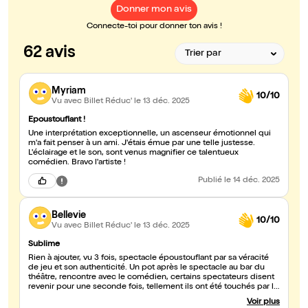
Donner mon avis
Connecte-toi pour donner ton avis !
62 avis
Myriam
10/10
Vu avec Billet Réduc'
le 13 déc. 2025
Epoustouflant !
Une interprétation exceptionnelle, un ascenseur émotionnel qui
m'a fait penser à un ami. J'étais émue par une telle justesse.
L'éclairage et le son, sont venus magnifier ce talentueux
comédien. Bravo l'artiste !
Publié
le 14 déc. 2025
Bellevie
10/10
Vu avec Billet Réduc'
le 13 déc. 2025
Sublime
Rien à ajouter, vu 3 fois, spectacle époustouflant par sa véracité
de jeu et son authenticité. Un pot après le spectacle au bar du
théâtre, rencontre avec le comédien, certains spectateurs disent
revenir pour une seconde fois, tellement ils ont été touchés par le
jeu du comédien et le sujet de la pièce. Bravo à Jean-Michel pour
Voir plus
ce moment de VRAI théâtre.