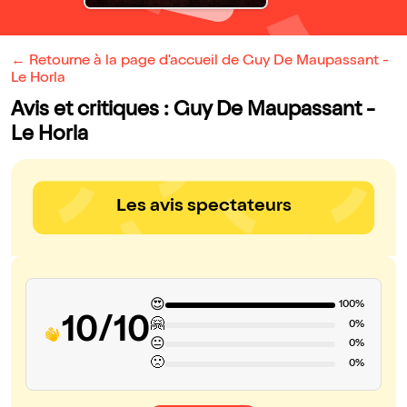
← Retourne à la page d'accueil de Guy De Maupassant -
Le Horla
Avis et critiques : Guy De Maupassant -
Le Horla
Les avis spectateurs
😍
100%
10/10
🤗
0%
😐
0%
🙁
0%