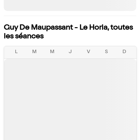
Guy De Maupassant - Le Horla, toutes
les séances
L
M
M
J
V
S
D