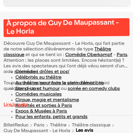
À propos de Guy De Maupassant -
Le Horla
Découvre Guy De Maupassant - Le Horla, qui fait partie
de notre sélection d’événements de type
Théâtre
classique
et qui se tient ici :
Comédie Oberkampf
-
Paris
.
Attention : les places sont limitées. Encore hésitant(e) ?
Les avis des spectateurs qui l'ont déjà vécu seront d'une
aide précieuse !
Comédies drôles et pop’
Célébrités au théâtre
Toujours à la recherche de la sortie idéale ? Voici
Au théâtre, pour faire le plein d’émotions
quelques pistes :
Stand-up et humour
ou
soirée en comedy clubs
Comédies musicales
Cirque, magie et mentalisme
Lire la suite
Activités et sorties à Paris
Expos & Musées à Paris
Pour les enfants, petits et grands
BilletReduc
Paris
Théâtre
Théâtre classique
Les avis
Guy De Maupassant - Le Horla