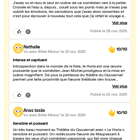
J'avais vu et revu le seul en scène de ce comédien rare à la petite
Croisée et l'eau a, depuis , coulé sous les ponts mais je n'avais pas
oublié les émotions, les sensations que j'avais alors ressenties et
c'est pour éprouver à nouveau tout cela que j'ai refait le voyage en
eaux troubles aux limites de la folie,dans les profondeurs de l'âme
Voir plus
humaine confrontée soudainement au doute et aux
hallucinations.Jean Michel nous fait vivre de l'intérieur cette
Publié
le 29 nov. 2025
descente aux enfers avec une intensité dramatique distillée avec
un talent de tous les diables au point de faire vaciller notre
raison...sommes nous au théâtre comme par envoutement?
Nathalie
L'adaptation de Jean Michel concentre notre attention sur la
10/10
psychologie du personnage,le point de bascule qui fait chavirer
Vu avec Billet Réduc'
le 22 nov. 2025
son esprit sous l'emprise désormais d'une force maléfique ou à
tout le moins,menaçante.Le comédien a atteint une magnifique
Intense et captivant
maturité de jeu et nous offre un incroyable nuancier
Introspection dans le monde de la folie, le Horla est une œuvre
émotionnel.Jean Michel est un comédien rare je vous le confirme,
puissante que le comédien Jean Michel,prodigieux et la mise en
d'une élégance qui va de paire avec sa modestie et sa
scène magnifient. De plus la petitesse du théâtre du Gouvernail
gentillesse...Signes palpables chez les comédiens de talent!Un
permet une telle proximité que l’œuvre théâtrale s’en trouve
seul en scène qui marque et marquera vos esprits longtemps
sublimée. L’accueil est chaleureux, le comédien salue chaque
après
Voir plus
spectateur à la fin et la salle nous garde bien au chaud c’est
appréciable ces jours-ci!
Publié
le 23 nov. 2025
Anas tasiia
10/10
Vu avec Billet Réduc'
le 22 nov. 2025
Sensible et puissant
Un très beau moment au Théâtre du Gouvernail avec « Le Horla »,
sensible et puissant: On redécouvre l’œuvre de Maupassant à
travers les yeux d’un comédien passionné, qui fait vivre chaque