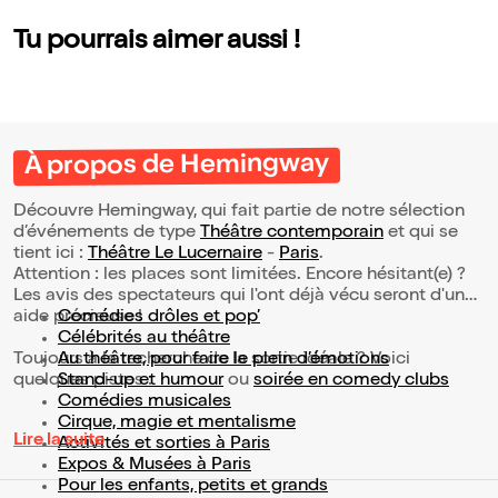
Tu pourrais aimer aussi !
À propos de Hemingway
Découvre Hemingway, qui fait partie de notre sélection
d’événements de type
Théâtre contemporain
et qui se
tient ici :
Théâtre Le Lucernaire
-
Paris
.
Attention : les places sont limitées. Encore hésitant(e) ?
Les avis des spectateurs qui l'ont déjà vécu seront d'une
aide précieuse !
Comédies drôles et pop’
Célébrités au théâtre
Toujours à la recherche de la sortie idéale ? Voici
Au théâtre, pour faire le plein d’émotions
quelques pistes :
Stand-up et humour
ou
soirée en comedy clubs
Comédies musicales
Cirque, magie et mentalisme
Lire la suite
Activités et sorties à Paris
Expos & Musées à Paris
Pour les enfants, petits et grands