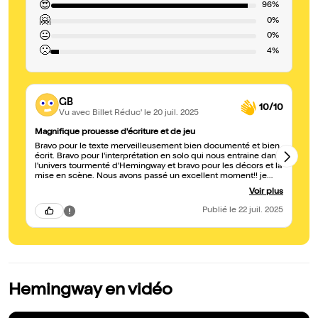
😍
96%
🤗
0%
😐
0%
🙁
4%
GB
10/10
Vu avec Billet Réduc'
le 20 juil. 2025
Magnifique prouesse d'écriture et de jeu
C
Bravo pour le texte merveilleusement bien documenté et bien
No
écrit. Bravo pour l'interprétation en solo qui nous entraine dans
en
l'univers tourmenté d'Hemingway et bravo pour les décors et la
mise en scène. Nous avons passé un excellent moment!! je
recommande Merci encore!!
Voir plus
Publié
le 22 juil. 2025
Hemingway en vidéo