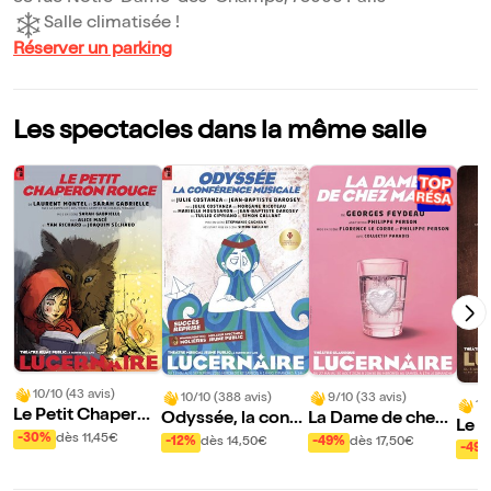
Salle climatisée !
Réserver un parking
Les spectacles dans la même salle
10/10 (43 avis)
10/10 (388 avis)
9/10 (33 avis)
10
Le Petit Chaperon
Odyssée, la confé
La Dame de chez
Le 
Rouge
rence musicale
Maxim
-30%
dès 11,45€
-12%
dès 14,50€
-49%
dès 17,50€
aire
-49