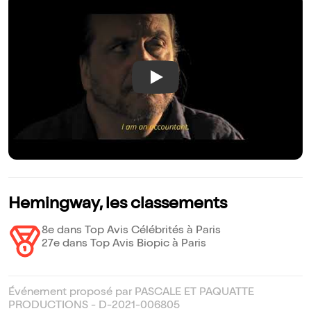
Play
Hemingway, les classements
8e dans Top Avis Célébrités à Paris
27e dans Top Avis Biopic à Paris
Événement proposé par PASCALE ET PAQUATTE
PRODUCTIONS - D-2021-006805