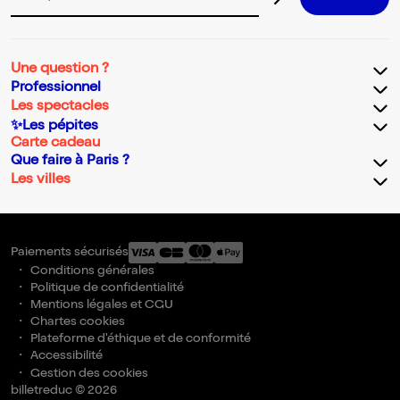
Adresse email pour la newsletter
Une question ?
Professionnel
Les spectacles
✨Les pépites
Carte cadeau
Que faire à Paris ?
Les villes
Paiements sécurisés
Conditions générales
Politique de confidentialité
Mentions légales et CGU
Chartes cookies
Plateforme d'éthique et de conformité
Accessibilité
Gestion des cookies
billetreduc © 2026