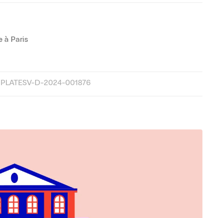
 à Paris
 PLATESV-D-2024-001876