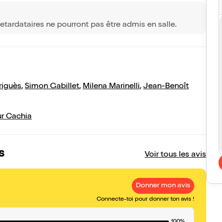
etardataires ne pourront pas être admis en salle.
riguès
,
Simon Gabillet
,
Milena Marinelli
,
Jean-Benoît
ur Cachia
s
Voir tous les avis
Donner mon avis
Connecte-toi pour donner ton avis !