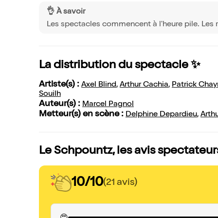
👌 À savoir
Les spectacles commencent à l'heure pile. Les r
La distribution du spectacle ✨
Artiste(s) :
Axel Blind
,
Arthur Cachia
,
Patrick Chay
Souilh
Auteur(s) :
Marcel Pagnol
Metteur(s) en scène :
Delphine Depardieu
,
Arth
Le Schpountz, les avis spectateur
10/10
(21 avis)