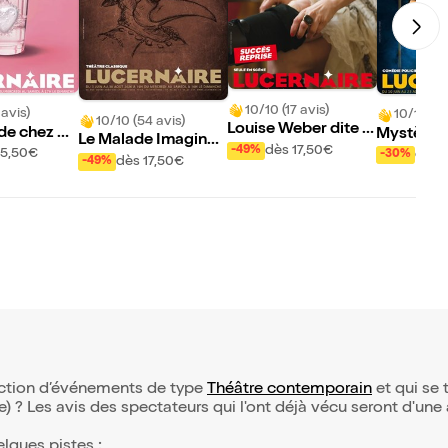
10/10 (17 avis)
 avis)
10/10 (13
10/10 (54 avis)
Louise Weber dite L
de chez M
Mystère à
Le Malade Imaginair
a Goulue
dès 17,50€
-49%
ol, Agatha
15,50€
dès 
-30%
e
dès 17,50€
-49%
disparu
lection d’événements de type
Théâtre contemporain
et qui se t
(e) ? Les avis des spectateurs qui l'ont déjà vécu seront d'une
elques pistes :