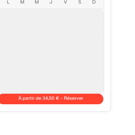
L
M
M
J
V
S
D
À partir de 34,50 € - Réserver