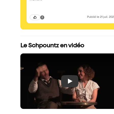
Publié
le 21 juil. 20
Le Schpountz en vidéo
Play