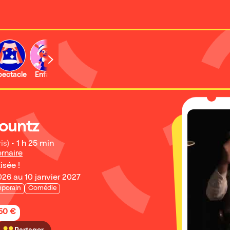
b
pectacle
Enfant
Concert
Activité
Expo et musée
ountz
is)
•
1 h 25 min
rnaire
isée !
26 au 10 janvier 2027
porain
Comédie
,50 €