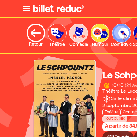
Retour
Théâtre
Comédie
Humour
Comedy clu
S
Le Schp
10/10
(21 av
Théâtre Le Luce
Salle climat
2 septembre 20
Théâtre
Contem
Tout public
À partir de 34