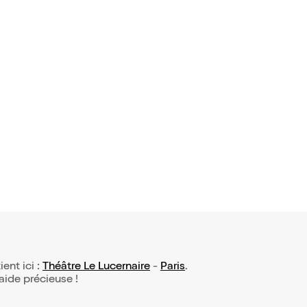
5 avis)
 Silent po
 Christie a
24€
ient ici :
Théâtre Le Lucernaire
-
Paris
.
 aide précieuse !