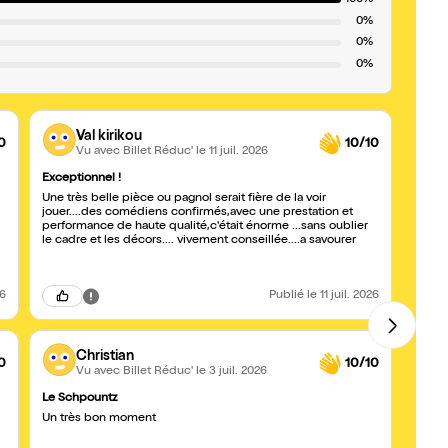
100%
0%
0%
0%
Val kirikou
0
10/10
Vu avec Billet Réduc'
le 11 juil. 2026
Exceptionnel !
A voir 
Une très belle pièce ou pagnol serait fière de la voir
Quel p
jouer....des comédiens confirmés,avec une prestation et
decor.
performance de haute qualité,c'était énorme ...sans oublier
emoti
le cadre et les décors.... vivement conseillée....a savourer
26
Publié
le 11 juil. 2026
Christian
0
10/10
Vu avec Billet Réduc'
le 3 juil. 2026
Le Schpountz
Un sp
Un très bon moment
Extra