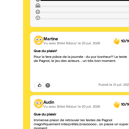
😍
🤗
😐
🙁
Martine
10/1
Vu avec Billet Réduc'
le 20 juil. 2026
Que du plaisir!
Pour la 1ere pièce de la journée : du pur bonheur!!! Le texte
de Pagnol, le jeu des acteurs… un très bon moment.
Publié
le 21 juil. 20
Audin
10/1
Vu avec Billet Réduc'
le 20 juil. 2026
Que du plaisir
Immense plaisir de retrouver les textes de Pagnol
magnifiquement interprétés,bravooooo , on passe un super
moment