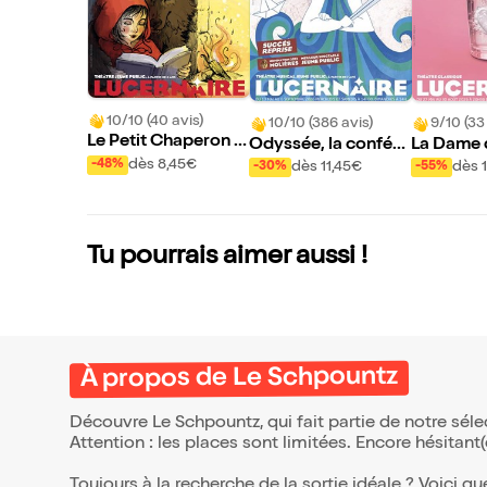
10/10 (40 avis)
10/10 (386 avis)
9/10 (33
Le Petit Chaperon R
Odyssée, la confére
La Dame 
ouge
dès 8,45€
nce musicale
axim
-48%
dès 11,45€
dès 
-30%
-55%
Tu pourrais aimer aussi !
À propos de Le Schpountz
Découvre Le Schpountz, qui fait partie de notre sé
Attention : les places sont limitées. Encore hésitant
Toujours à la recherche de la sortie idéale ? Voici qu