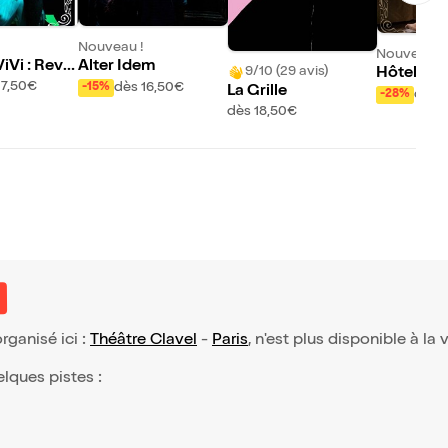
Nouveau !
Nouveau !
iVi : Revu
Alter Idem
9/10 (29 avis)
Hôtel Erot
te
17,50€
dès 16,50€
-15%
La Grille
ectacle é
dès 
-28%
s Fiancées
dès 18,50€
e
organisé ici :
Théâtre Clavel
-
Paris
, n'est plus disponible à la
elques pistes :