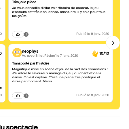
Très jolie pièce
Un mo
s
Je vous conseille d'aller voir Histoire de cabaret, le jeu
On se
d'acteurs est très bon, danse, chant, rire, il y en a pour tous
drôle
les goûts!
chant 
haute
20
Publié
le 9 janv. 2020
neophys
0
10/10
Vu avec Billet Réduc'
le 7 janv. 2020
Transporté par l'histoire
Prome
Magnifique mise en scène et jeu de la part des comédiens !
Très 
J'ai adoré le savoureux mariage du jeu, du chant et de la
font v
danse. On est captivé. C'est une pièce très poétique et
drôle par moment. Merci.
us
20
Publié
le 8 janv. 2020
du spectacle