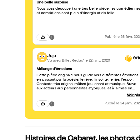
Une belle surprise
Nous avez découvert une très belle pièce, les comédienne
et comédiens sont plein d'énergie et de folie.
Publié
le 26 févr. 20
Juju
9/1
Vu avec Billet Réduc'
le 22 janv. 2020
Mélange d'émotions
Cette pièce originale nous guide vers différentes émotions
en passant par la poésie, le rêve, l'insolite, le rire, l'espoir.
Contexte très original mêlant jeu, chant et musique. Bravo
aux acteurs aux personnalités atypiques, et à la mise en
scène . J'ai passé un très bon moment.
Voir pl
Publié
le 24 janv. 20
Histoires de Cabaret, les photos 