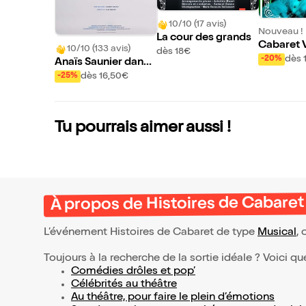
10/10 (17 avis)
Nouveau !
La cour des grands
Cabaret V
10/10 (133 avis)
dès 18€
e Manifes
dès 
-20%
Anaïs Saunier dans
De l'air !
dès 16,50€
-25%
Tu pourrais aimer aussi !
À propos de Histoires de Cabaret
L’événement Histoires de Cabaret de type
Musical
, 
Toujours à la recherche de la sortie idéale ? Voici qu
Comédies drôles et pop’
Célébrités au théâtre
Au théâtre, pour faire le plein d’émotions