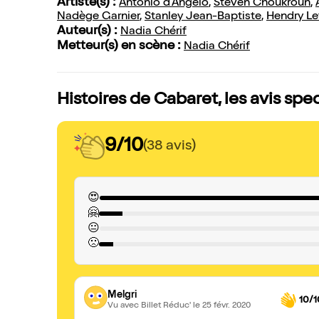
Artiste(s) :
Antonio d'Angelo
,
Steven Choukroun
,
Nadège Garnier
,
Stanley Jean-Baptiste
,
Hendry Le
Auteur(s) :
Nadia Chérif
Metteur(s) en scène :
Nadia Chérif
Histoires de Cabaret, les avis spe
9/10
(38 avis)
😍
🤗
😐
🙁
Melgri
10/1
Vu avec Billet Réduc'
le 25 févr. 2020