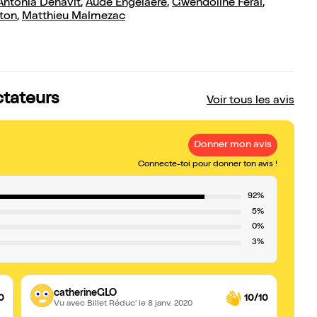
Antonia Denavit
,
Aude Engelaere
,
Gwendoline Feral
,
ton
,
Matthieu Malmezac
ctateurs
Voir tous les avis
Donner mon avis
Connecte-toi pour donner ton avis !
92%
5%
0%
3%
catherineGLO
0
10/10
Vu avec Billet Réduc'
le 8 janv. 2020