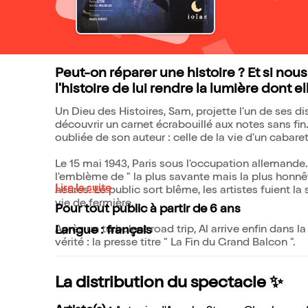
Peut-on réparer une histoire ? Et si nous
l'histoire de lui rendre la lumière dont e
Un Dieu des Histoires, Sam, projette l'un de ses di
découvrir un carnet écrabouillé aux notes sans fin
oubliée de son auteur : celle de la vie d'un cabare
Le 15 mai 1943, Paris sous l'occupation allemande
l'emblème de " la plus savante mais la plus honnêt
Lire la suite
heures. Le public sort blême, les artistes fuient l
vie de fermière.
Pour tout public à partir de 6 ans
Après un turbulent road trip, Al arrive enfin dans l
Langue : français
vérité : la presse titre " La Fin du Grand Balcon ".
La distribution du spectacle ✨