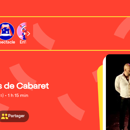
b
pectacle
Enfant
Concert
Activité
Expo et musée
s de Cabaret
s)
•
1 h 15 min
Partager