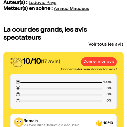
Auteur(s) :
Ludovic Pays
Metteur(s) en scène :
Arnaud Maudeux
La cour des grands, les avis
spectateurs
Voir tous les avis
10/10
(17 avis)
Donner mon avis
Connecte-toi pour donner ton avis !
😍
100%
🤗
0%
😐
0%
🙁
0%
Romain
10/10
Vu avec Billet Réduc'
le 3 déc. 2025