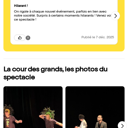
Hilarant !
Un
On rigole à chaque nouvel événement, parfois en lien avec
Sp
notre société. Surpris à certains moments hilarants ! Venez voir
Drô
ce spectacle !
hé
Publié
le 7 déc. 2025
La cour des grands, les photos du
spectacle