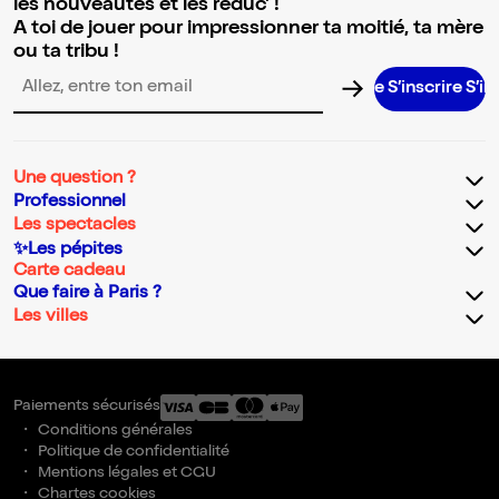
les nouveautés et les réduc' !
A toi de jouer pour impressionner ta moitié, ta mère
ou ta tribu !
S’inscrire S’inscrire S’
Adresse email pour la newsletter
Une question ?
Professionnel
Les spectacles
✨Les pépites
Carte cadeau
Que faire à Paris ?
Les villes
Paiements sécurisés
Conditions générales
Politique de confidentialité
Mentions légales et CGU
Chartes cookies