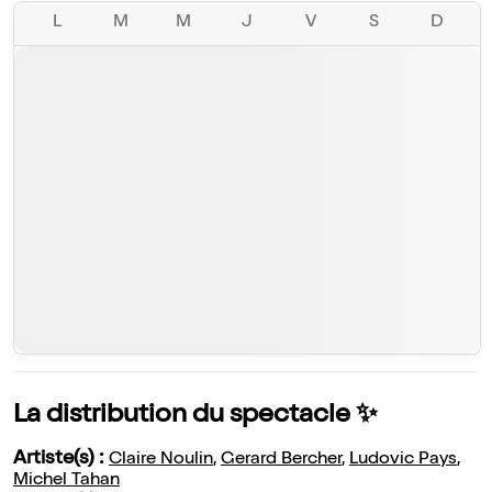
L
M
M
J
V
S
D
La distribution du spectacle ✨
Artiste(s) :
Claire Noulin
,
Gerard Bercher
,
Ludovic Pays
,
Michel Tahan