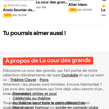
Nouveau !
La cour des grand
Alter Idem
10/10 (133 avis)
9/
s
dès 18€
Anaïs Saunier dan
La G
-15%
dès 16,50€
s De l'air !
-25%
dès 16,50€
dès 1
Tu pourrais aimer aussi !
À propos de La cour des grands
Découvre La cour des grands, qui fait partie de notre
sélection d’événements de type
Comédie
et qui se tient
ici :
Théâtre Clavel
-
Paris
.
Attention : les places sont limitées. Encore hésitant(e) ?
Les avis des spectateurs qui l'ont déjà vécu seront d'une
aide précieuse !
Comédies drôles et pop’
Célébrités au théâtre
Toujours à la recherche de la sortie idéale ? Voici
Au théâtre, pour faire le plein d’émotions
quelques pistes :
Stand-up et humour
ou
soirée en comedy clubs