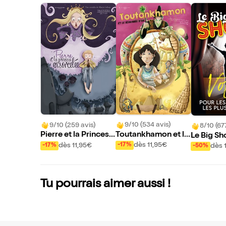
9/10 (534 avis)
9/10 (259 avis)
8/10 (67
Toutankhamon et le
Pierre et la Princess
Le Big S
scarabée d'or
e ensorcelée
dès 11,95€
dès 11,95€
-17%
-17%
dès 
-50%
Tu pourrais aimer aussi !