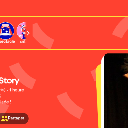
b
pectacle
Enfant
Concert
Activité
Expo et musée
Story
is)
•
1 heure
t
isée !
Partager