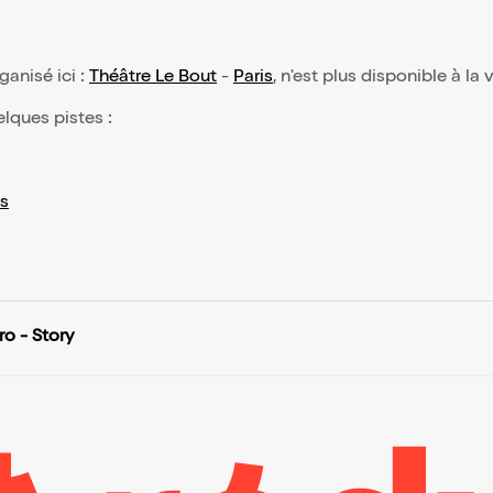
rganisé ici :
Théâtre Le Bout
-
Paris
, n'est plus disponible à la
elques pistes :
s
o - Story