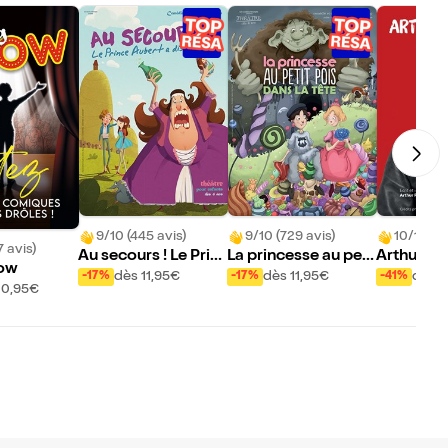
9/10 (445 avis)
9/10 (729 avis)
10/10 (10
7 avis)
Au secours ! Le Prin
La princesse au peti
Arthur Fo
how
ce Aubert a disparu
t pois... dans la tête !
s Bon ca
dès 11,95€
dès 11,95€
dès 1
-17%
-17%
-41%
10,95€
!