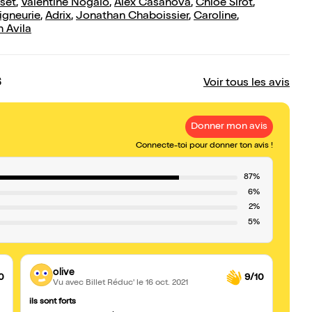
set
,
Valentine Nogalo
,
Alex Casanova
,
Chloé Sirot
,
igneurie
,
Adrix
,
Jonathan Chaboissier
,
Caroline
,
 Avila
s
Voir tous les avis
Donner mon avis
Connecte-toi pour donner ton avis !
87%
6%
2%
5%
olive
0
9/10
Vu avec Billet Réduc'
le 16 oct. 2021
ils sont forts
Super