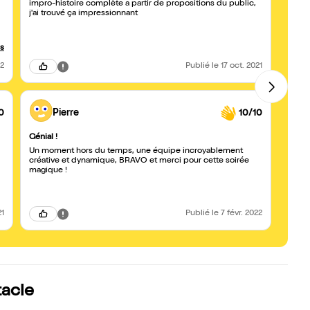
impro-histoire complète a partir de propositions du public,
Equip
j'ai trouvé ça impressionnant
voit p
us
e
22
Publié
le 17 oct. 2021
0
Pierre
10/10
Génial !
Très b
Un moment hors du temps, une équipe incroyablement
Un trè
créative et dynamique, BRAVO et merci pour cette soirée
bons 
magique !
21
Publié
le 7 févr. 2022
tacle