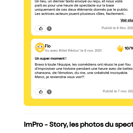
Un lieu, un dernier texto envoyé ou reçu, et nous voilà
parti.es pour une heure de spectacle sur la base
uniquement de ces deux éléments donnés par le public.
Les actrices-acteurs jouent plusieurs rôles, facilement
reconnaissables grâce à des accessoires permettant de
Voir pl
différencier les différents personnages joués par un.e mêm
actrice-acteur. On rit du début à la fin, tout en suivant les
Publié
le 6 févr. 20
rebondissement d'une histoire complètement improvisée.
Petite touche supplémentaire et non des moindres :
l'accompagnement musical et des parties de l'histoire
chantées avec talent et humour... Courez-y !
Flo
10/1
Vu avec Billet Réduc'
le 6 nov. 2021
Un super moment !
Bravo à toute l'équipe, les comédiens ont réussi le pari fou
d'improviser une histoire pendant une heure avec de belles
chansons, de l'émotion, du rire, une créativité incroyable.
Merci, je reviendrai vous voir!!!
Publié
le 7 nov. 20
ImPro - Story, les photos du spec