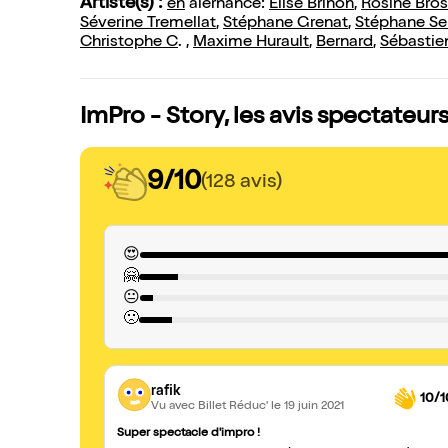
Artiste(s) :
en
alernance:
Elise Brinon
,
Rosine Bros
Séverine Tremellat
,
Stéphane Grenat
,
Stéphane Se
Christophe C
. ,
Maxime Hurault
,
Bernard
,
Sébastien
ImPro - Story, les avis spectateur
9/10
(128 avis)
😍
🤗
😐
🙁
rafik
10/1
Vu avec Billet Réduc'
le 19 juin 2021
Super spectacle d'impro !