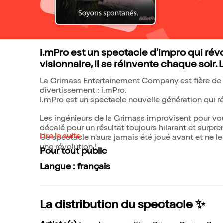
i.mPro est un spectacle d'impro qui révo
visionnaire, il se réinvente chaque soir.
La Grimass Entertainement Company est fière de v
divertissement : i.mPro.
I.mPro est un spectacle nouvelle génération qui 
Les ingénieurs de la Grimass improvisent pour vou
décalé pour un résultat toujours hilarant et surpre
Lire la suite
Ce spectacle n'aura jamais été joué avant et ne le 
une révolution !
Pour tout public
Langue : français
La distribution du spectacle ✨