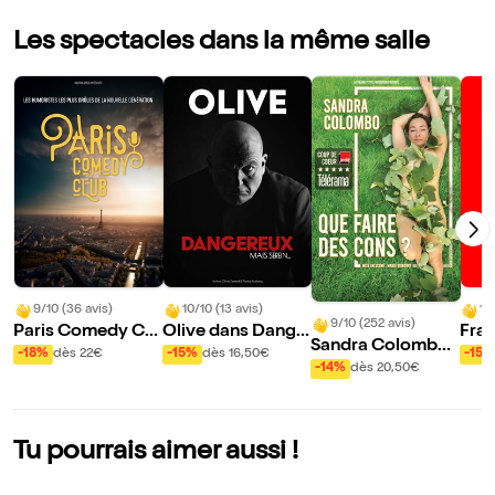
Les spectacles dans la même salle
9/10 (36 avis)
10/10 (13 avis)
10
9/10 (252 avis)
Paris Comedy Clu
Olive dans Dange
Fran
Sandra Colombo
b
reux, mais serein...
aux 
-18%
dès 22€
-15%
dès 16,50€
-15%
dans Que faire de
-14%
dès 20,50€
ra
s cons ?
Tu pourrais aimer aussi !