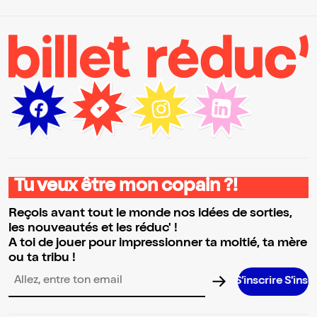
Tu veux être mon copain ?!
Reçois avant tout le monde nos idées de sorties,
les nouveautés et les réduc' !
A toi de jouer pour impressionner ta moitié, ta mère
ou ta tribu !
S’inscrire S’inscrire S’insc
Adresse email pour la newsletter