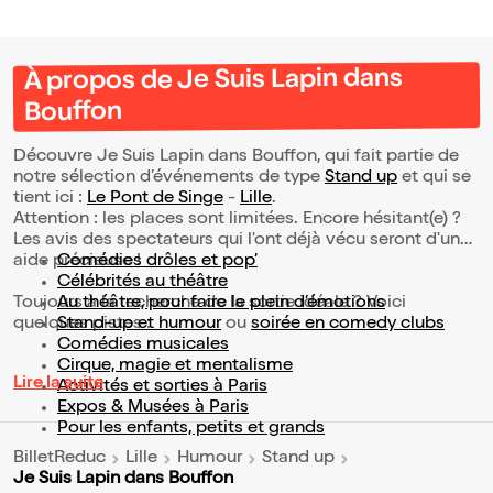
À propos de Je Suis Lapin dans
Bouffon
Découvre Je Suis Lapin dans Bouffon, qui fait partie de
notre sélection d’événements de type
Stand up
et qui se
tient ici :
Le Pont de Singe
-
Lille
.
Attention : les places sont limitées. Encore hésitant(e) ?
Les avis des spectateurs qui l'ont déjà vécu seront d'une
aide précieuse !
Comédies drôles et pop’
Célébrités au théâtre
Toujours à la recherche de la sortie idéale ? Voici
Au théâtre, pour faire le plein d’émotions
quelques pistes :
Stand-up et humour
ou
soirée en comedy clubs
Comédies musicales
Cirque, magie et mentalisme
Lire la suite
Activités et sorties à Paris
Expos & Musées à Paris
Pour les enfants, petits et grands
BilletReduc
Lille
Humour
Stand up
Je Suis Lapin dans Bouffon