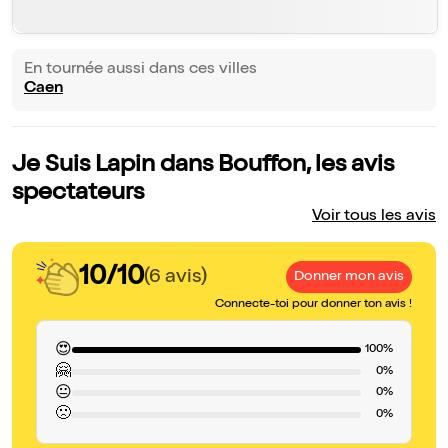
En tournée aussi dans ces villes
Caen
Je Suis Lapin dans Bouffon, les avis
spectateurs
Voir tous les avis
10/10
(6 avis)
Donner mon avis
Connecte-toi pour donner ton avis !
😍
100%
🤗
0%
😐
0%
🙁
0%