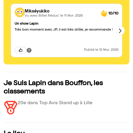
Mikaéyukiko
10/10
Vu avec Billet Réduc'
le 11 févr. 2026
Un show Lapin
Un
Très bon moment avec JP, il est très drôle, je recommande !
Ap
a 
enco
Publié
le 12 févr. 2026
Je Suis Lapin dans Bouffon, les
classements
20e dans Top Avis Stand up à Lille