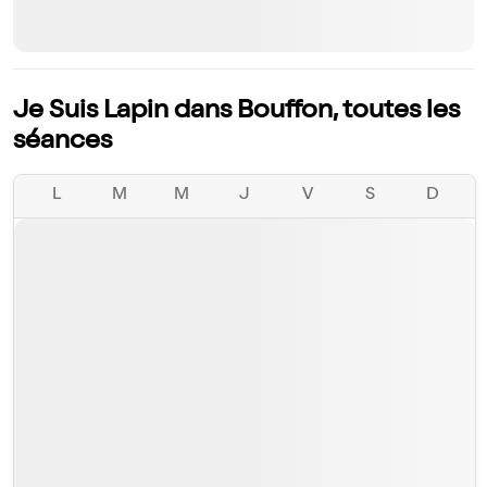
Je Suis Lapin dans Bouffon, toutes les
séances
L
M
M
J
V
S
D