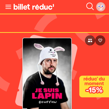
réduc' du
moment
-15%