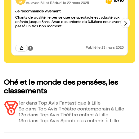
10/10
Vu avec Billet Réduc'
le 22 mars 2025
Je recommande vivement
Ex
Chants de qualité, je pense que ce spectacle est adapté aux
1h
enfants jusque 8ans Avec des enfants de 3,5,6ans nous avons
en
passé un très bon moment
en
ch
!
Publié
le 23 mars 2025
Ohé et le monde des pensées, les
classements
1er dans Top Avis Fantastique à Lille
9e dans Top Avis Théâtre contemporain à Lille
12e dans Top Avis Théâtre enfant à Lille
13e dans Top Avis Spectacles enfants à Lille