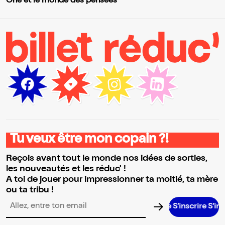
Ohé et le monde des pensées
Tu veux être mon copain ?!
Reçois avant tout le monde nos idées de sorties,
les nouveautés et les réduc' !
A toi de jouer pour impressionner ta moitié, ta mère
ou ta tribu !
S’inscrire S’inscrire S’
Adresse email pour la newsletter