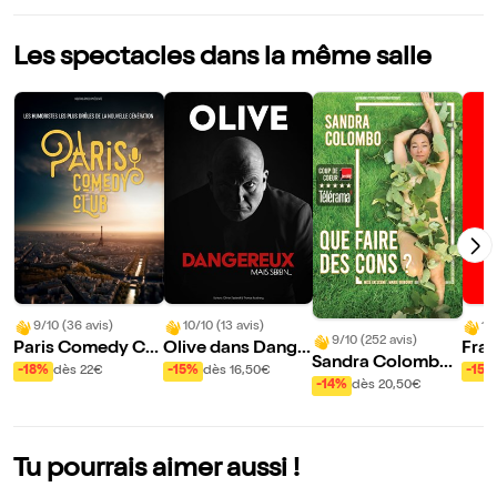
Les spectacles dans la même salle
9/10 (36 avis)
10/10 (13 avis)
10
9/10 (252 avis)
Paris Comedy Clu
Olive dans Dange
Fran
Sandra Colombo
b
reux, mais serein...
aux 
-18%
dès 22€
-15%
dès 16,50€
-15%
dans Que faire de
-14%
dès 20,50€
ra
s cons ?
Tu pourrais aimer aussi !