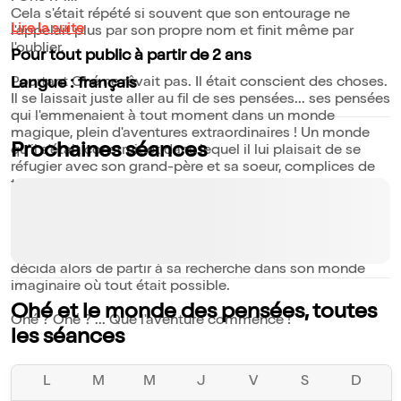
Cela s'était répété si souvent que son entourage ne
Lire la suite
l'appelait plus par son propre nom et finit même par
l'oublier.
Pour tout public à partir de 2 ans
Pourtant Ohé ne rêvait pas. Il était conscient des choses.
Langue : français
Il se laissait juste aller au fil de ses pensées... ses pensées
qui l'emmenaient à tout moment dans un monde
magique, plein d'aventures extraordinaires ! Un monde
Prochaines séances
qu'il s'était construit et dans lequel il lui plaisait de se
réfugier avec son grand-père et sa soeur, complices de
toutes ses aventures.
Mais Ohé, ce garçon jovial qui adorait chanter et danser,
vit un jour son monde basculer, lorsque ses parents lui
annoncèrent qu'il allait être éloigné de sa soeur Loucy... Il
décida alors de partir à sa recherche dans son monde
imaginaire où tout était possible.
Ohé et le monde des pensées, toutes
Ohé ? Ohé ? ... Que l'aventure commence !
les séances
L
M
M
J
V
S
D