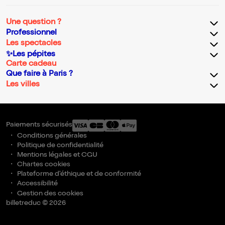
Une question ?
Professionnel
Les spectacles
✨Les pépites
Carte cadeau
Que faire à Paris ?
Les villes
Paiements sécurisés
Conditions générales
Politique de confidentialité
Mentions légales et CGU
Chartes cookies
Plateforme d'éthique et de conformité
Accessibilité
Gestion des cookies
billetreduc © 2026