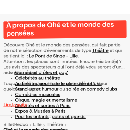
À propos de Ohé et le monde des
pensées
Découvre Ohé et le monde des pensées, qui fait partie
de notre sélection d’événements de type
Théâtre
et qui
se tient ici :
Le Pont de Singe
-
Lille
.
Attention : les places sont limitées. Encore hésitant(e) ?
Les avis des spectateurs qui l'ont déjà vécu seront d'une
aide précieuse !
Comédies drôles et pop’
Célébrités au théâtre
Toujours à la recherche de la sortie idéale ? Voici
Au théâtre, pour faire le plein d’émotions
quelques pistes :
Stand-up et humour
ou
soirée en comedy clubs
Comédies musicales
Cirque, magie et mentalisme
Lire la suite
Activités et sorties à Paris
Expos & Musées à Paris
Pour les enfants, petits et grands
BilletReduc
Lille
Théâtre