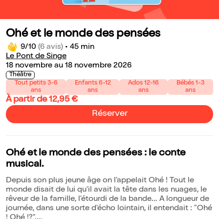
Ohé et le monde des pensées
9/10
(6 avis)
•
45 min
Le Pont de Singe
18 novembre au 18 novembre 2026
Théâtre
Tout petits 3-6
Enfants 6-12
Ados 12-16
Bébés 1-3
ans
ans
ans
ans
À partir de 12,95 €
Réserver
Ohé et le monde des pensées : le conte
musical.
Depuis son plus jeune âge on l'appelait Ohé ! Tout le
monde disait de lui qu'il avait la tête dans les nuages, le
rêveur de la famille, l'étourdi de la bande... A longueur de
journée, dans une sorte d'écho lointain, il entendait : "Ohé
! Ohé !?".