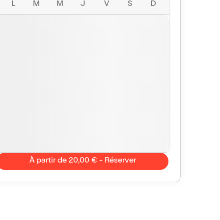
L
M
M
J
V
S
D
À partir de 20,00 € - Réserver
Cantalou
10/10
Vu avec Billet Réduc'
le 16 juil. 2024
té
e spectacle est un espace de liberté ou tout est
ble. Une grande bouffée d'oxygène. Merci pour la
mation!