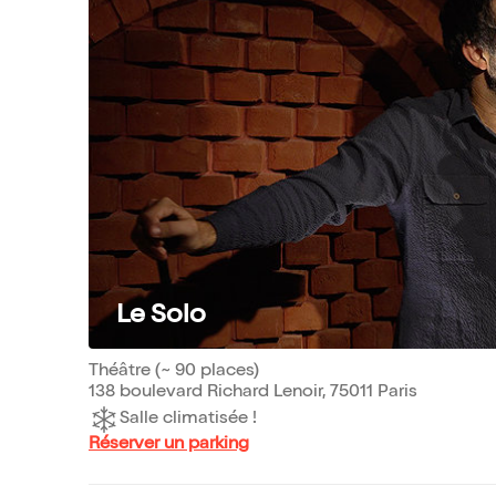
Le Solo
Théâtre (~ 90 places)
138 boulevard Richard Lenoir, 75011 Paris
Salle climatisée !
Réserver un parking