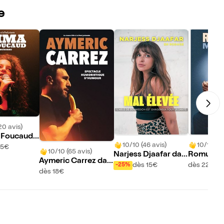
e
20 avis)
 Foucaud
10/10 (46 avis)
10/10 (43
ancienne
15€
10/10 (65 avis)
Narjess Djaafar dan
Romuald 
Aymeric Carrez dan
s Mal élevée
ans Saiso
dès 15€
dès 22€
-25%
s Spectacle humoris
dès 18€
tique d'humour