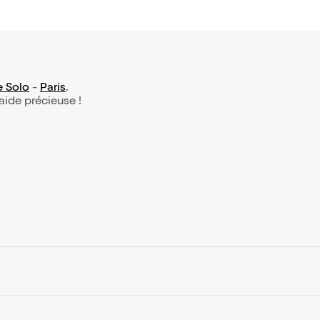
e Solo
-
Paris
.
 aide précieuse !