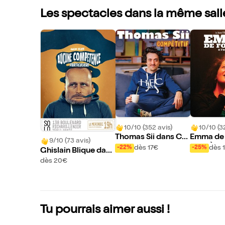
Les spectacles dans la même sall
10/10 (352 avis)
10/10 (3
Thomas Sii dans Co
Emma de
9/10 (73 avis)
mpétitif
dans À l'
dès 17€
dès 
-22%
-25%
Ghislain Blique dans
Aucune compétenc
dès 20€
e particulière
Tu pourrais aimer aussi !