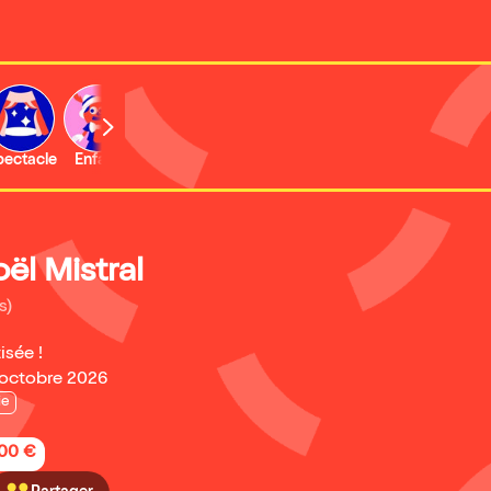
b
pectacle
Enfant
Concert
Activité
Expo et musée
ël Mistral
s)
isée !
 octobre 2026
ie
,00 €