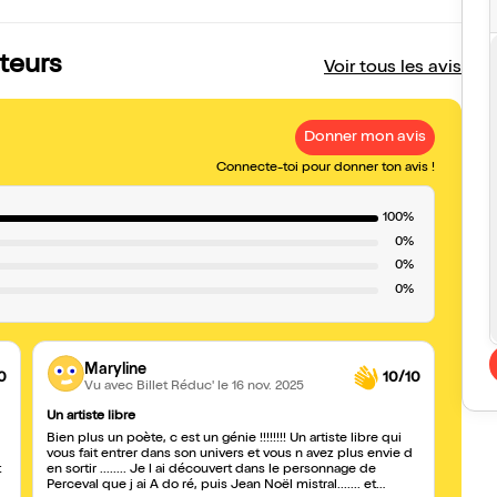
ateurs
Voir tous les avis
Donner mon avis
Connecte-toi pour donner ton avis !
100%
0%
0%
0%
Maryline
0
10/10
Vu avec Billet Réduc'
le 16 nov. 2025
Un artiste libre
Liber
Bien plus un poète, c est un génie !!!!!!!! Un artiste libre qui
Chaqu
vous fait entrer dans son univers et vous n avez plus envie d
possi
t
en sortir ........ Je l ai découvert dans le personnage de
réani
Perceval que j ai A do ré, puis Jean Noël mistral....... et