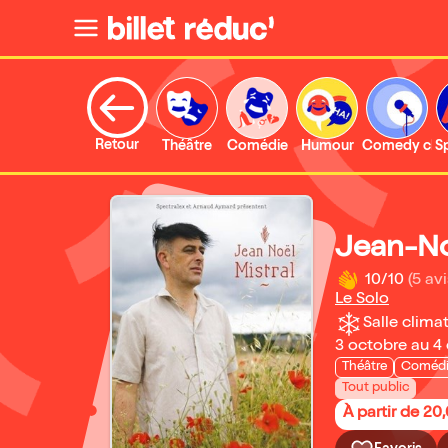
Retour
Théâtre
Comédie
Humour
Comedy clu
S
Jean-No
10/10
(5 avi
Le Solo
Salle climat
3 octobre au 4
Théâtre
Coméd
Tout public
À partir de 20