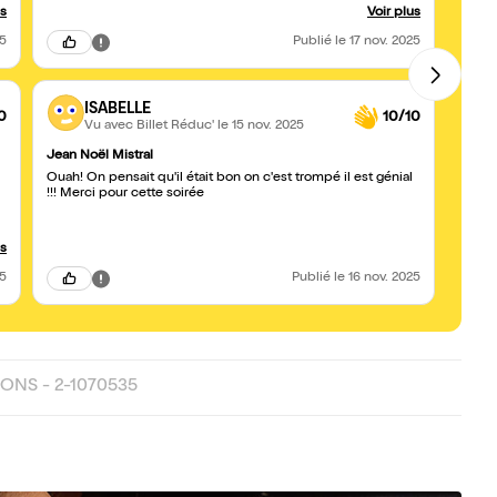
comment ne pas tomber dans l addition ?????
us
Voir plus
25
Publié
le 17 nov. 2025
ISABELLE
0
10/10
Vu avec Billet Réduc'
le 15 nov. 2025
-
e
Jean Noël Mistral
t
Ouah! On pensait qu'il était bon on c'est trompé il est génial
!!! Merci pour cette soirée
us
25
Publié
le 16 nov. 2025
ONS - 2-1070535