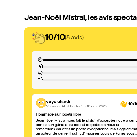
Jean-Noël Mistral, les avis spect
10/10
(5 avis)
😍
🤗
😐
🙁
yoyolehardi
10/1
Vu avec Billet Réduc'
le 16 nov. 2025
Hommage à un poète libre
Jean-Noël Mistral nous fait le plaisir d'accepter notre argent
contre son génie et sa liberté de poète et nous le
remercions car c'est un poète exceptionnel mais égalemen
un acteur de génie. Il suffit d'imaginer Louis de Funès sous