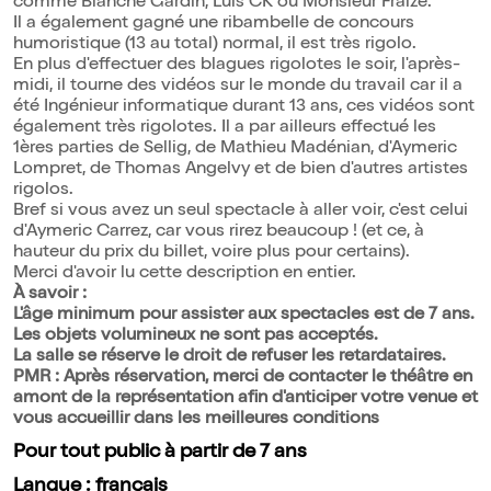
comme Blanche Gardin, Luis CK ou Monsieur Fraize.
Il a également gagné une ribambelle de concours
humoristique (13 au total) normal, il est très rigolo.
En plus d'effectuer des blagues rigolotes le soir, l'après-
midi, il tourne des vidéos sur le monde du travail car il a
été Ingénieur informatique durant 13 ans, ces vidéos sont
également très rigolotes. Il a par ailleurs effectué les
1ères parties de Sellig, de Mathieu Madénian, d'Aymeric
Lompret, de Thomas Angelvy et de bien d'autres artistes
rigolos.
Bref si vous avez un seul spectacle à aller voir, c'est celui
d'Aymeric Carrez, car vous rirez beaucoup ! (et ce, à
hauteur du prix du billet, voire plus pour certains).
Merci d'avoir lu cette description en entier.
À savoir :
L'âge minimum pour assister aux spectacles est de 7 ans.
Les objets volumineux ne sont pas acceptés.
La salle se réserve le droit de refuser les retardataires.
PMR : Après réservation, merci de contacter le théâtre en
amont de la représentation afin d'anticiper votre venue et
vous accueillir dans les meilleures conditions
Pour tout public à partir de 7 ans
Langue : français