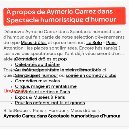
À propos de Aymeric Carrez dans
Spectacle humoristique d'humour
Découvre Aymeric Carrez dans Spectacle humoristique
d'humour, qui fait partie de notre sélection d’événements
de type
Mecs drôles
et qui se tient ici :
Le Solo
-
Paris
.
Attention : les places sont limitées. Encore hésitant(e) ?
Les avis des spectateurs qui l'ont déjà vécu seront d'une
aide précieuse !
Comédies drôles et pop’
Célébrités au théâtre
Toujours à la recherche de la sortie idéale ? Voici
Au théâtre, pour faire le plein d’émotions
quelques pistes :
Stand-up et humour
ou
soirée en comedy clubs
Comédies musicales
Cirque, magie et mentalisme
Lire la suite
Activités et sorties à Paris
Expos & Musées à Paris
Pour les enfants, petits et grands
BilletReduc
Paris
Humour
Mecs drôles
Aymeric Carrez dans Spectacle humoristique d'humour