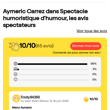
Aymeric Carrez dans Spectacle
humoristique d'humour, les avis
spectateurs
Voir tous les avis
10/10
(65 avis)
Donner mon avis
Connecte-toi pour donner ton avis !
😍
98%
🤗
2%
😐
0%
🙁
0%
Trinity94360
10/10
Vu avec Billet Réduc'
le 19 juin 2026
Merci Aymeric
S