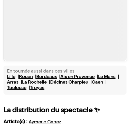
En tournée aussi dans ces villes
Lille
Rouen
Bordeaux
Aix en Provence
Le Mans
Arras
La Rochelle
Décines Charpieu
Caen
Toulouse
Troyes
La distribution du spectacle ✨
Artiste(s) :
Aymeric Carrez