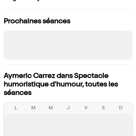
Prochaines séances
Aymeric Carrez dans Spectacle
humoristique d'humour, toutes les
séances
L
M
M
J
V
S
D