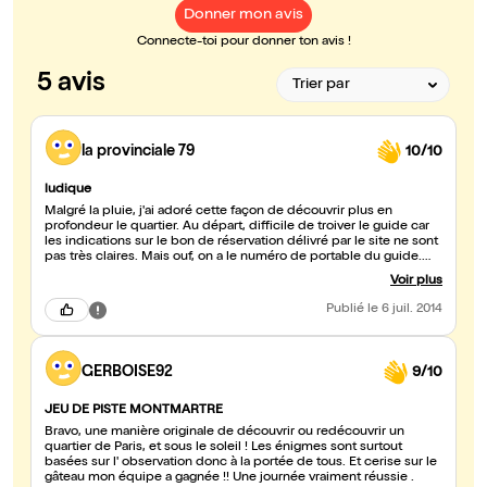
Donner mon avis
Connecte-toi pour donner ton avis !
5 avis
la provinciale 79
10/10
ludique
Malgré la pluie, j'ai adoré cette façon de découvrir plus en
profondeur le quartier. Au départ, difficile de troiver le guide car
les indications sur le bon de réservation délivré par le site ne sont
pas très claires. Mais ouf, on a le numéro de portable du guide.
Puis les équipes ont été constituées. Nous avons vécu cette
Voir plus
aventures avec 3 sympathiques co équipiers. L'ambiance est
bonne enfant et le jeu intéressant. Le temps passe vite, c'est si
Publié
le 6 juil. 2014
agréable de s'instruire en s'amusant !
GERBOISE92
9/10
JEU DE PISTE MONTMARTRE
Bravo, une manière originale de découvrir ou redécouvrir un
quartier de Paris, et sous le soleil ! Les énigmes sont surtout
basées sur l' observation donc à la portée de tous. Et cerise sur le
gâteau mon équipe a gagnée !! Une journée vraiment réussie .