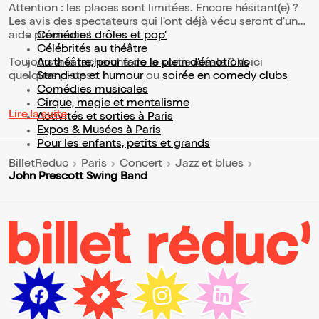
Attention : les places sont limitées. Encore hésitant(e) ?
Les avis des spectateurs qui l'ont déjà vécu seront d'une
aide précieuse !
Comédies drôles et pop’
Célébrités au théâtre
Toujours à la recherche de la sortie idéale ? Voici
Au théâtre, pour faire le plein d’émotions
quelques pistes :
Stand-up et humour
ou
soirée en comedy clubs
Comédies musicales
Cirque, magie et mentalisme
Lire la suite
Activités et sorties à Paris
Expos & Musées à Paris
Pour les enfants, petits et grands
BilletReduc
Paris
Concert
Jazz et blues
John Prescott Swing Band