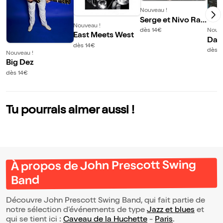
Nouveau !
Serge et Nivo Rah
Nouveau !
oerson jazz soul b
dès 14€
Nouve
East Meets West
lues band
Dan
dès 14€
Ban
dès 1
Nouveau !
Big Dez
dès 14€
Tu pourrais aimer aussi !
À propos de John Prescott Swing
Band
Découvre John Prescott Swing Band, qui fait partie de
notre sélection d’événements de type
Jazz et blues
et
qui se tient ici :
Caveau de la Huchette
-
Paris
.