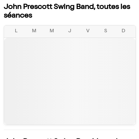
John Prescott Swing Band, toutes les
séances
L
M
M
J
V
S
D