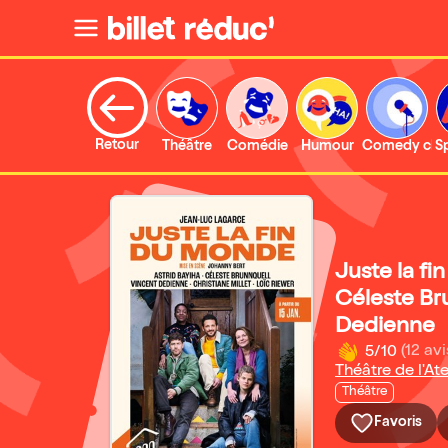
Retour
Théâtre
Comédie
Humour
Comedy clu
S
Juste la fi
Céleste Br
Dedienne
5/10
(12 avi
Théâtre de l'Ate
Théâtre
Favoris