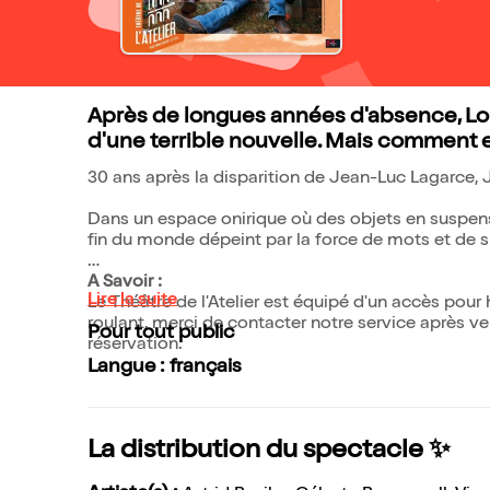
Après de longues années d'absence, Loui
d'une terrible nouvelle. Mais comment ex
30 ans après la disparition de Jean-Luc Lagarce, J
Dans un espace onirique où des objets en suspens
fin du monde dépeint par la force de mots et de s
A Savoir :
Lire la suite
Le Théâtre de l'Atelier est équipé d'un accès pour
roulant, merci de contacter notre service après v
Pour tout public
réservation.
Langue : français
La distribution du spectacle ✨