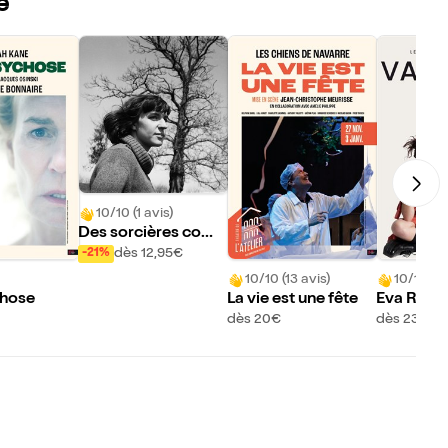
e
10/10 (1 avis)
Des sorcières com
me les autres
dès 12,95€
-21%
10/10 (13 avis)
10/10 (10
chose
La vie est une fête
Eva Rami 
mer !
dès 20€
dès 23€