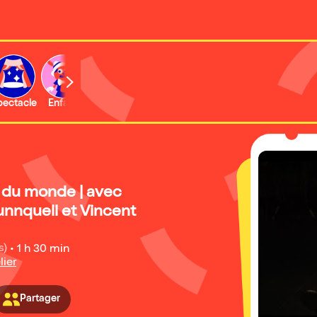
b
pectacle
Enfant
Concert
Activité
Expo et musée
n du monde | avec
unnquell et Vincent
s)
•
1 h 30 min
lier
Partager