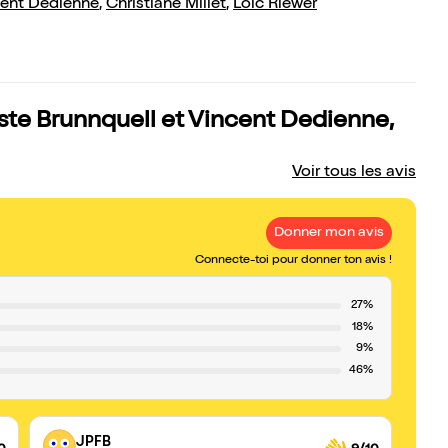
cent Dedienne
,
Christiane Millet
,
Loïc Riewer
este Brunnquell et Vincent Dedienne,
Voir tous les avis
Donner mon avis
Connecte-toi pour donner ton avis !
27%
18%
9%
46%
JPFB