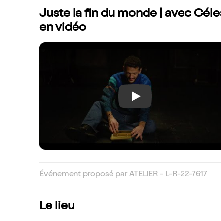
Juste la fin du monde | avec Cél
en vidéo
Play
Événement proposé par ATELIER - L-R-22-7617
Le lieu