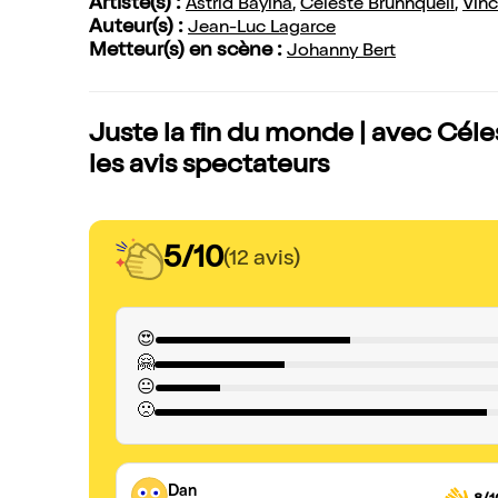
Artiste(s) :
Astrid Bayiha
,
Céleste Brunnquell
,
Vin
Auteur(s) :
Jean-Luc Lagarce
Metteur(s) en scène :
Johanny Bert
Juste la fin du monde | avec Cél
les avis spectateurs
5/10
(12 avis)
😍
🤗
😐
🙁
Dan