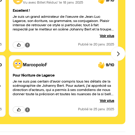
0
9/10
Vu avec Billet Réduc'
le 18 janv. 2025
Excellent !
Un vi
Je suis un grand admirateur de l'oeuvre de Jean-Luc
Je n'a
Lagarce, son écriture, sa grammaire, sa conjugaison. Plaisir
Dedie
intense de retrouver ce style si particulier, tout à fait
n'arri
respecté par le metteur en scène Johanny Bert et la troupe
intéri
de comédien.nes. La pièce est très bien mise en valeur, avec
scène 
Voir plus
des ponctuations, tant d'humour que de poésie. Le jeu des
que j
meubles qui se meuvent de haut en bas pour changer le
touché
25
Publié
le 20 janv. 2025
décor, le portait fantomatique du défunt père sont de belles
cela.
idées de mise en scène. Tout concourt à ce que l'émotion
soit là, sans pathos ni hystérie. Un très beau moment de
théâtre, qui s'est terminé par une discussion ouverte et
intéressante avec la troupe, particulièrement disponible. Je
0
MarcopoloF
9/10
ne peux que recommander vivement ! A la hauteur de ce
que j'avais vu, par deux fois, à la Comédie Française, il y a
Pour l’écriture de Lagarce
longtemps déjà...
Déçu
Je ne suis pas certain d'avoir compris tous les détails de la
Spect
n
scénographie de Johanny Bert. Pour autant, j'ai apprécié sa
finis
direction d'acteurs, qui a permis à ses comédiens de nous
voit p
donner toute la précision et toutes les nuances de la si belle
bons.
et si particulière langue de Jean-Luc Lagarce. Tout est là : le
décor
Voir plus
texte, le sous-texte et les silences.
25
Publié
le 25 janv. 2025