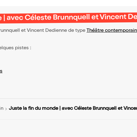
e | avec Céleste Brunnquell et Vincent D
runnquell et Vincent Dedienne de type
Théâtre contemporain
elques pistes :
s
Juste la fin du monde | avec Céleste Brunnquell et Vinc
in