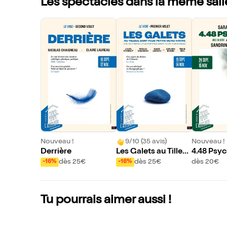
Les spectacles dans la même sall
Nouveau !
9/10 (35 avis)
Nouveau !
Derrière
Les Galets au Tilleul
4.48 Psy
sont plus petits qu'a
dès 25€
dès 25€
dès 20€
-16%
-16%
u Havre
Tu pourrais aimer aussi !