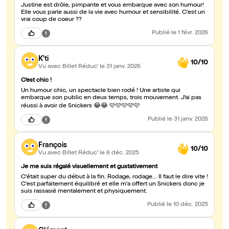
Justine est drôle, pimpante et vous embarque avec son humour!
Elle vous parle aussi de la vie avec humour et sensibilité. C'est un
vrai coup de coeur ??
Publié
le 1 févr. 2026
K'ti
10/10
Vu avec Billet Réduc'
le 31 janv. 2026
C’est chic !
Un humour chic, un spectacle bien rodé ! Une artiste qui
embarque son public en deux temps, trois mouvement. J’ai pas
réussi à avoir de Snickers 😂😂 🩷🩷🩷🩷🩷
Publié
le 31 janv. 2026
François
10/10
Vu avec Billet Réduc'
le 6 déc. 2025
Je me suis régalé visuellement et gustativement
C'était super du début à la fin. Rodage, rodage... Il faut le dire vite !
C'est parfaitement équilibré et elle m'a offert un Snickers donc je
suis rassasié mentalement et physiquement.
Publié
le 10 déc. 2025