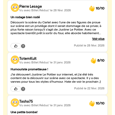
Pierre Lesage
10/10
Vu avec Billet Réduc'
le 28 févr. 2026
Un rodage bien rodé
Découvrir la scène du Cartel avec l'une de ses figures de proue
sur scène est un privilège dont il serait dommage de se priver, à
plus forte raison lorsqu'il s'agit de Justine Le Pottier. Avec ce
spectacle bientôt prêt à sortir du four, elle aborde habillement
divers sujets aux tonalités initialement éloignées, mais qu'elle
Voir plus
arrive à faire sonner ensemble avec justesse. Les divers
ingrédients de son seule en scène sont dosés avec précision ce
Publié
le 28 févr. 2026
qui permet à l'ensemble de monter sans retomber mollement par
la suite, une réussite à ne pas bouder.
TotemKult
8/10
Vu avec Billet Réduc'
le 31 janv. 2026
Humouriste prometteuse !
J'ai découvert Justine Le Pottier sur internet, et j'ai été trés
content de la découvrir sur scène avec ce spectacle. Il y a des
vannes pour tous les styles d'humour. Hate de voir le prochain ;)
Publié
le 22 févr. 2026
Tasha75
10/10
Vu avec Billet Réduc'
le 31 janv. 2026
Une petite bombe!