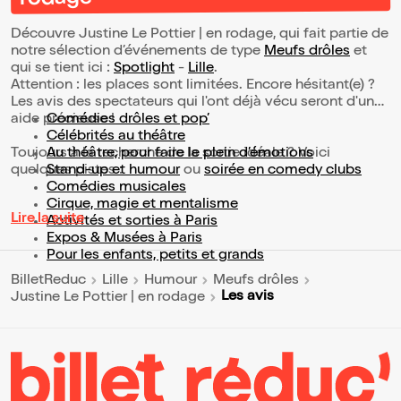
Découvre Justine Le Pottier | en rodage, qui fait partie de
notre sélection d’événements de type
Meufs drôles
et
qui se tient ici :
Spotlight
-
Lille
.
Attention : les places sont limitées. Encore hésitant(e) ?
Les avis des spectateurs qui l'ont déjà vécu seront d'une
aide précieuse !
Comédies drôles et pop’
Célébrités au théâtre
Toujours à la recherche de la sortie idéale ? Voici
Au théâtre, pour faire le plein d’émotions
quelques pistes :
Stand-up et humour
ou
soirée en comedy clubs
Comédies musicales
Cirque, magie et mentalisme
Lire la suite
Activités et sorties à Paris
Expos & Musées à Paris
Pour les enfants, petits et grands
BilletReduc
Lille
Humour
Meufs drôles
Les avis
Justine Le Pottier | en rodage