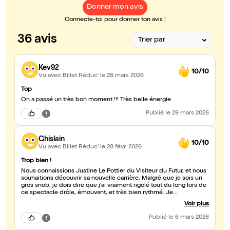
Donner mon avis
Connecte-toi pour donner ton avis !
36 avis
Kev92
10/10
Vu avec Billet Réduc'
le 28 mars 2026
Top
On a passé un très bon moment !!! Très belle énergie
Publié
le 29 mars 2026
Ghislain
10/10
Vu avec Billet Réduc'
le 28 févr. 2026
Trop bien !
Nous connaissions Justine Le Pottier du Visiteur du Futur, et nous
souhaitions découvrir sa nouvelle carrière. Malgré que je sois un
gros snob, je dois dire que j'ai vraiment rigolé tout du long lors de
ce spectacle drôle, émouvant, et très bien rythmé. Je
recommande 200%.
Voir plus
Publié
le 6 mars 2026