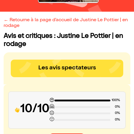
← Retourne à la page d'accueil de Justine Le Pottier | en
rodage
Avis et critiques : Justine Le Pottier | en
rodage
Les avis spectateurs
😍
100%
10/10
🤗
0%
😐
0%
🙁
0%