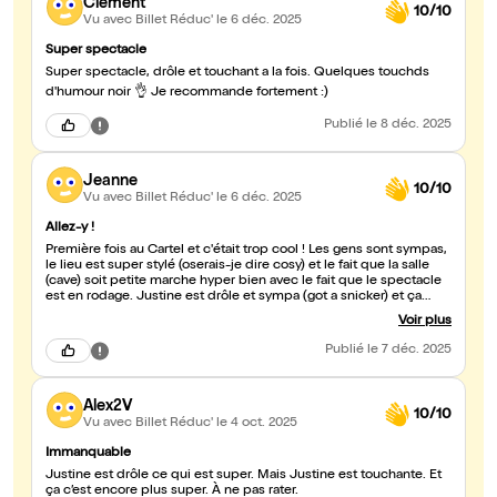
Clément
10/10
Vu avec Billet Réduc'
le 6 déc. 2025
Super spectacle
Super spectacle, drôle et touchant a la fois. Quelques touchds
d'humour noir 👌 Je recommande fortement :)
Publié
le 8 déc. 2025
Jeanne
10/10
Vu avec Billet Réduc'
le 6 déc. 2025
Allez-y !
Première fois au Cartel et c'était trop cool ! Les gens sont sympas,
le lieu est super stylé (oserais-je dire cosy) et le fait que la salle
(cave) soit petite marche hyper bien avec le fait que le spectacle
est en rodage. Justine est drôle et sympa (got a snicker) et ça
donne envie de voir la version finale du spectacle. Je retournerai
Voir plus
au cartel à la fois pour le lieu, les gens et les show !
Publié
le 7 déc. 2025
Alex2V
10/10
Vu avec Billet Réduc'
le 4 oct. 2025
Immanquable
Justine est drôle ce qui est super. Mais Justine est touchante. Et
ça c’est encore plus super. À ne pas rater.