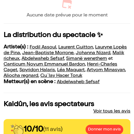
Aucune date prévue pour le moment
La distribution du spectacle ✨
Artiste(s) :
Fodil Assoul
,
Laurent Guitton
,
Lauryne Lopès
de Pina
,
Jean-Baptiste Morrone
,
Johanna Nizard
,
Malik
richeux
,
Abdelwaheb Sefsaf
,
Simanë wenethem
et
Canticum Novum Emmanuel Bardon
,
Henri-Charles
Caget
,
Spyridon Halaris
,
Léa Maquart
,
Artyom Minasyan
,
Aliocha regnard
,
Gu¨lay Hacer Toruk
Metteur(s) en scène :
Abdelwaheb Sefsaf
Kaldûn, les avis spectateurs
Voir tous les avis
10/10
(11 avis)
Donner mon avis