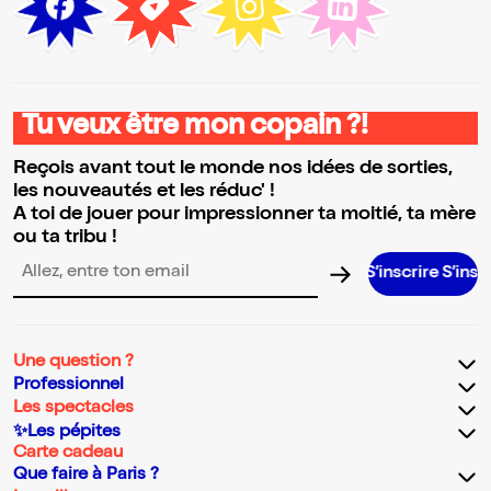
Tu veux être mon copain ?!
Reçois avant tout le monde nos idées de sorties,
les nouveautés et les réduc' !
A toi de jouer pour impressionner ta moitié, ta mère
ou ta tribu !
S’inscrire S’inscrire S’i
Adresse email pour la newsletter
Une question ?
Professionnel
Les spectacles
✨Les pépites
Carte cadeau
Que faire à Paris ?