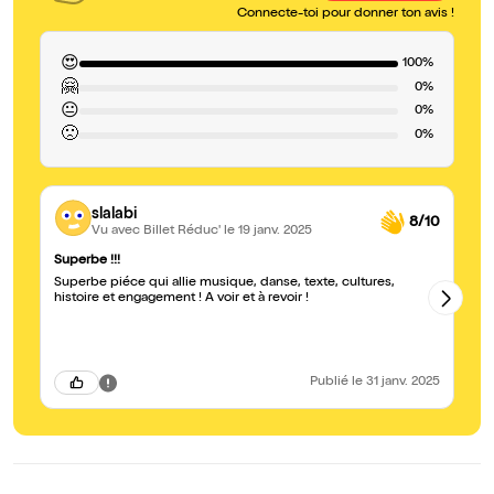
Connecte-toi pour donner ton avis !
😍
100%
🤗
0%
😐
0%
🙁
0%
slalabi
8/10
Vu avec Billet Réduc'
le 19 janv. 2025
Superbe !!!
Su
Superbe piéce qui allie musique, danse, texte, cultures,
Sp
histoire et engagement ! A voir et à revoir !
Publié
le 31 janv. 2025