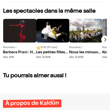
Les spectacles dans la même salle
Nouveau !
9/10 (51 avis)
Nouveau !
Nouve
Barbara Pravi : Ho
Les petites filles
Nous les minuscul
Kos
mmage à Dalida
modernes
es
dès 24€
dès 12,95€
dès 12,95€
dès 1
Tu pourrais aimer aussi !
À propos de Kaldûn