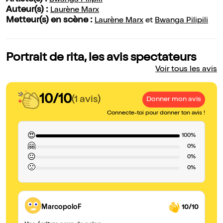
Bwanga Pilipili
Auteur(s) :
Laurène Marx
Metteur(s) en scène :
Laurène Marx
et
Bwanga Pilipili
Portrait de rita, les avis spectateurs
Voir tous les avis
10/10
(1 avis)
Donner mon avis
Connecte-toi pour donner ton avis !
😍
100%
🤗
0%
😐
0%
🙁
0%
MarcopoloF
10/10