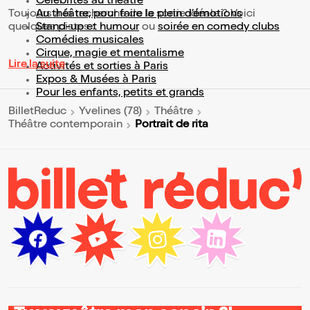
Célébrités au théâtre
Toujours à la recherche de la sortie idéale ? Voici
Au théâtre, pour faire le plein d’émotions
quelques pistes :
Stand-up et humour
ou
soirée en comedy clubs
Comédies musicales
Cirque, magie et mentalisme
Lire la suite
Activités et sorties à Paris
Expos & Musées à Paris
Pour les enfants, petits et grands
BilletReduc
Yvelines (78)
Théâtre
Portrait de rita
Théâtre contemporain