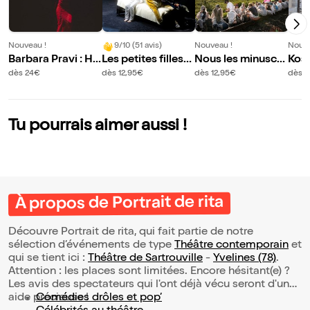
Nouveau !
9/10 (51 avis)
Nouveau !
Nouve
Barbara Pravi : Ho
Les petites filles
Nous les minuscul
Kos
mmage à Dalida
modernes
es
dès 24€
dès 12,95€
dès 12,95€
dès 1
Tu pourrais aimer aussi !
À propos de Portrait de rita
Découvre Portrait de rita, qui fait partie de notre
sélection d’événements de type
Théâtre contemporain
et
qui se tient ici :
Théâtre de Sartrouville
-
Yvelines (78)
.
Attention : les places sont limitées. Encore hésitant(e) ?
Les avis des spectateurs qui l'ont déjà vécu seront d'une
aide précieuse !
Comédies drôles et pop’