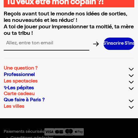
Tu veux être mon copain ?!
Reçois avant tout le monde nos idées de sorties,
les nouveautés et les réduc' !
A toi de jouer pour impressionner ta moitié, ta mère
ou ta tribu !
S’inscrire S’inscrire S’in
Adresse email pour la newsletter
Une question ?
Professionnel
Les spectacles
✨Les pépites
Carte cadeau
Que faire à Paris ?
Les villes
Paiements sécurisés