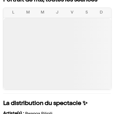
Portrait de rita, toutes les séances
L
M
M
J
V
S
D
La distribution du spectacle ✨
Artiste(s) :