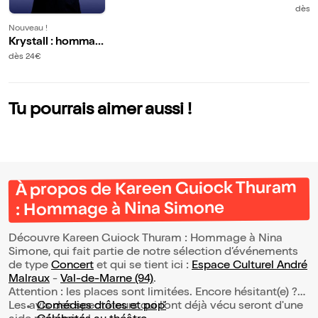
qu'on est des mou
dans
dès 3
tons
onis
Nouveau !
Krystall : hommag
e à la saxophonist
dès 24€
e Helene Arntzen
Tu pourrais aimer aussi !
À propos de Kareen Guiock Thuram
: Hommage à Nina Simone
Découvre Kareen Guiock Thuram : Hommage à Nina
Simone, qui fait partie de notre sélection d’événements
de type
Concert
et qui se tient ici :
Espace Culturel André
Malraux
-
Val-de-Marne (94)
.
Attention : les places sont limitées. Encore hésitant(e) ?
Les avis des spectateurs qui l'ont déjà vécu seront d'une
Comédies drôles et pop’