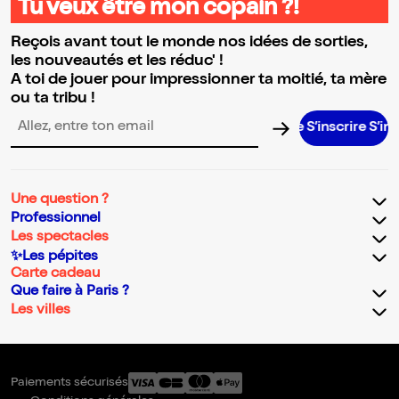
Tu veux être mon copain ?!
Reçois avant tout le monde nos idées de sorties,
les nouveautés et les réduc' !
A toi de jouer pour impressionner ta moitié, ta mère
ou ta tribu !
S’inscrire S’inscrire S
Adresse email pour la newsletter
Une question ?
Professionnel
Les spectacles
✨Les pépites
Carte cadeau
Que faire à Paris ?
Les villes
Paiements sécurisés