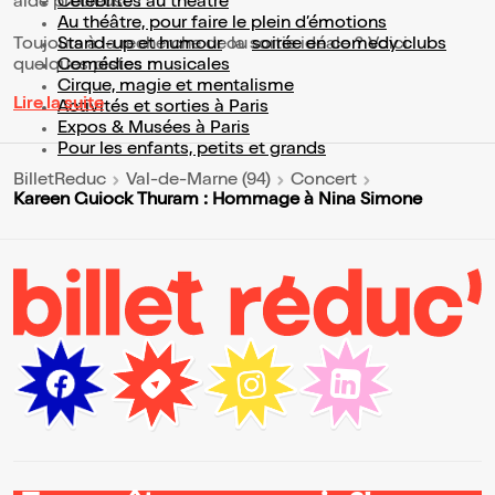
aide précieuse !
Célébrités au théâtre
Au théâtre, pour faire le plein d’émotions
Toujours à la recherche de la sortie idéale ? Voici
Stand-up et humour
ou
soirée en comedy clubs
quelques pistes :
Comédies musicales
Cirque, magie et mentalisme
Lire la suite
Activités et sorties à Paris
Expos & Musées à Paris
Pour les enfants, petits et grands
BilletReduc
Val-de-Marne (94)
Concert
Kareen Guiock Thuram : Hommage à Nina Simone