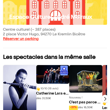
Espace Culturel André Malraux
Centre culturel (~ 387 places)
2 place Victor Hugo, 94270 Le Kremlin Bicêtre
Réserver un parking
Les spectacles dans la même salle
10/10 (18 avis)
Catherine Lara et l
a Cie Kumo : Ident
Nouveau !
dès 31,50€
C'est pas parce q
ités
10
u'on fait troupeau
-31%
dès 16,50€
Les 