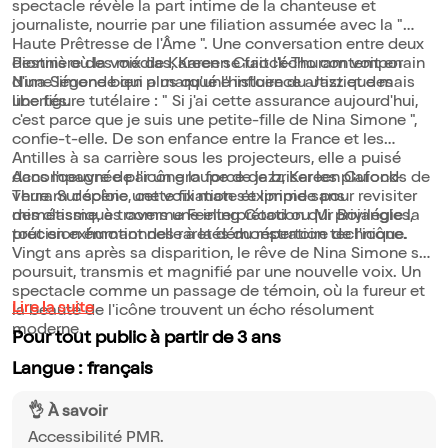
spectacle révèle la part intime de la chanteuse et
journaliste, nourrie par une filiation assumée avec la "
Haute Prêtresse de l'Âme ". Une conversation entre deux
destins où la voix de Kareen se fait l'écho contemporain
Pionnière des médias, Kareen Guiock-Thuram voit en
d'une légende qui a marqué l'histoire du Jazz et des
Nina Simone bien plus qu'une influence artistique mais
libertés.
une figure tutélaire : " Si j'ai cette assurance aujourd'hui,
c'est parce que je suis une petite-fille de Nina Simone ",
confie-t-elle. De son enfance entre la France et les
Antilles à sa carrière sous les projecteurs, elle a puisé
dans l'oeuvre de l'icône la force de briser les plafonds de
Accompagnée par un groupe de jazz, Kareen Guiock-
verre. Sur scène, cette filiation s'exprime sans
Thuram déploie une voix mate et limpide pour revisiter
mimétisme, à travers une interprétation qui privilégie la
des classiques comme Feeling Good ou Mr Bojangles,
précision émotionnelle à la démonstration technique.
tout en exhumant des raretés du répertoire de l'icône.
Vingt ans après sa disparition, le rêve de Nina Simone se
poursuit, transmis et magnifié par une nouvelle voix. Un
spectacle comme un passage de témoin, où la fureur et
Lire la suite
la beauté de l'icône trouvent un écho résolument
moderne.
Pour tout public à partir de 3 ans
Langue : français
👌 À savoir
Accessibilité PMR.