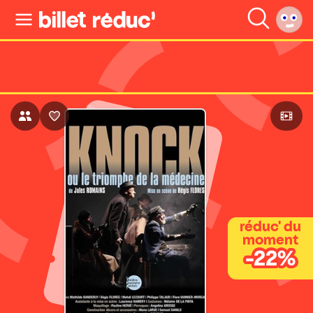
réduc' du
moment
-22%