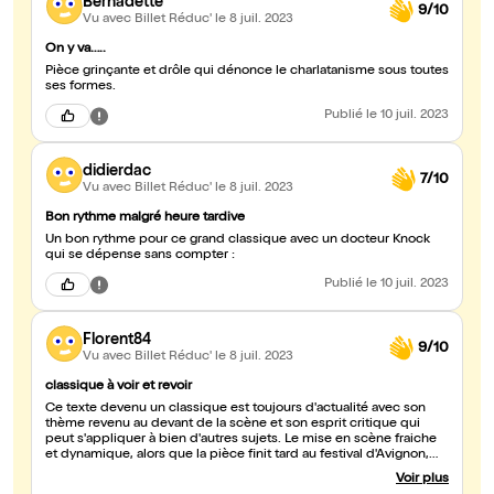
Bernadette
9/10
Vu avec Billet Réduc'
le 8 juil. 2023
On y va…..
Pièce grinçante et drôle qui dénonce le charlatanisme sous toutes
ses formes.
Publié
le 10 juil. 2023
didierdac
7/10
Vu avec Billet Réduc'
le 8 juil. 2023
Bon rythme malgré heure tardive
Un bon rythme pour ce grand classique avec un docteur Knock
qui se dépense sans compter :
Publié
le 10 juil. 2023
Florent84
9/10
Vu avec Billet Réduc'
le 8 juil. 2023
classique à voir et revoir
Ce texte devenu un classique est toujours d'actualité avec son
thème revenu au devant de la scène et son esprit critique qui
peut s'appliquer à bien d'autres sujets. Le mise en scène fraiche
et dynamique, alors que la pièce finit tard au festival d'Avignon,
avec de belles idées dans le jeu et les décors. Les acteurs
Voir plus
endossent différemment rôles avec brio et malgré les costumes