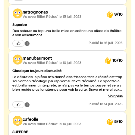
natrognonas
9/10
Vu avec Billet Réduc'
le 15 juil. 2023
Superbe
Des acteurs au top une belle mise en scène une pièce de théâtre
à voir absolument
Publié
le 16 juil. 2023
manubaumont
10/10
Vu avec Billet Réduc'
le 10 juil. 2023
Classique toujours d'actualité
Le début de la pièce m'a donné des frissons tant la réalité est trop
souvent en décalage par rapport au texte déclamé. Le spectacle
est brillamment interprété, je n'ai pas vu le temps passer et serais
bien restée plus longtemps pour voir la suite. Bravo et merci aux
comédiens.
Voir plus
Publié
le 14 juil. 2023
cafeolle
8/10
Vu avec Billet Réduc'
le 10 juil. 2023
SUPERBE