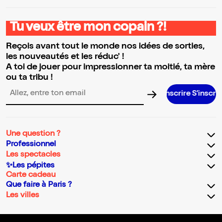
Tu veux être mon copain ?!
Reçois avant tout le monde nos idées de sorties,
les nouveautés et les réduc' !
A toi de jouer pour impressionner ta moitié, ta mère
ou ta tribu !
S’inscrire S’inscrire S’inscrire 
Adresse email pour la newsletter
Une question ?
Professionnel
Les spectacles
✨Les pépites
Carte cadeau
Que faire à Paris ?
Les villes