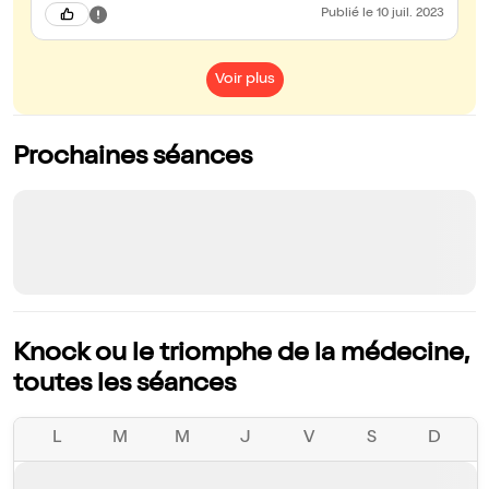
d'époque (très réussis et de rigueur car certains détails datent
Publié
le 10 juil. 2023
précisément la pièce), c'est vivant et moderne !
Voir plus
Prochaines séances
Knock ou le triomphe de la médecine,
toutes les séances
L
M
M
J
V
S
D