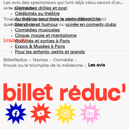
Les avis des spectateurs qui l'ont déjà vécu seront d'une
aide précieuse !
Comédies drôles et pop’
Célébrités au théâtre
Toujours à la recherche de la sortie idéale ? Voici
Au théâtre, pour faire le plein d’émotions
quelques pistes :
Stand-up et humour
ou
soirée en comedy clubs
Comédies musicales
Cirque, magie et mentalisme
Lire la suite
Activités et sorties à Paris
Expos & Musées à Paris
Pour les enfants, petits et grands
BilletReduc
Nantes
Comédie
Les avis
Knock ou le triomphe de la médecine