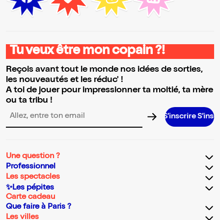
Tu veux être mon copain ?!
Reçois avant tout le monde nos idées de sorties,
les nouveautés et les réduc' !
A toi de jouer pour impressionner ta moitié, ta mère
ou ta tribu !
S’inscrire S’inscrire S’inscrire
Adresse email pour la newsletter
Une question ?
Professionnel
Les spectacles
✨Les pépites
Carte cadeau
Que faire à Paris ?
Les villes