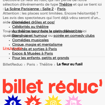
Découvre La fleur au fusil, qui fait partie de notre
sélection d’événements de type
Théâtre
et qui se tient ici
:
La Scène Parisienne - Salle 2
-
Paris
.
Attention : les places sont limitées. Encore hésitant(e) ?
Les avis des spectateurs qui l'ont déjà vécu seront d'une
aide précieuse !
Comédies drôles et pop’
Célébrités au théâtre
Toujours à la recherche de la sortie idéale ? Voici
Au théâtre, pour faire le plein d’émotions
quelques pistes :
Stand-up et humour
ou
soirée en comedy clubs
Comédies musicales
Cirque, magie et mentalisme
Lire la suite
Activités et sorties à Paris
Expos & Musées à Paris
Pour les enfants, petits et grands
La fleur au fusil
BilletReduc
Paris
Théâtre