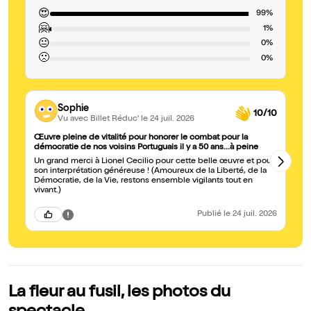
😍
99%
🤗
1%
😐
0%
🙁
0%
Sophie
10/10
Vu avec Billet Réduc'
le 24 juil. 2026
Œuvre pleine de vitalité pour honorer le combat pour la
Su
démocratie de nos voisins Portuguais il y a 50 ans...à peine
A 
Un grand merci à Lionel Cecilio pour cette belle œuvre et pour
fa
son interprétation généreuse ! (Amoureux de la Liberté, de la
ch
Démocratie, de la Vie, restons ensemble vigilants tout en
l'
vivant.)
re
Publié
le 24 juil. 2026
La fleur au fusil, les photos du