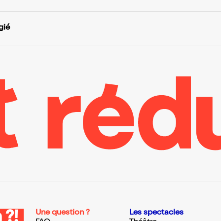
gié
Une question ?
Les spectacles
 ?!