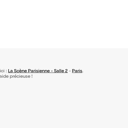
ici :
La Scène Parisienne - Salle 2
-
Paris
.
 aide précieuse !