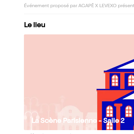
Événement proposé par AGAPÊ X LEVEXO présen
Le lieu
La Scène Parisienne - Salle 2