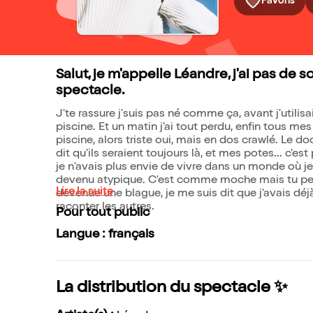
Favoris
Salut, je m'appelle Léandre, j'ai pas de s
spectacle.
J'te rassure j'suis pas né comme ça, avant j'utili
piscine. Et un matin j'ai tout perdu, enfin tous mes
piscine, alors triste oui, mais en dos crawlé. Le d
dit qu'ils seraient toujours là, et mes potes... c'
je n'avais plus envie de vivre dans un monde où je
devenu atypique. C'est comme moche mais tu peu
Lire la suite
devenue une blague, je me suis dit que j'avais déj
raconter les autres.
Pour tout public
Langue : français
La distribution du spectacle ✨