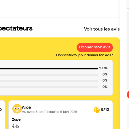
spectateurs
Voir tous les avis
Donner mon avis
Connecte-toi pour donner ton avis !
100%
0%
0%
0%
Alice
0
8/10
Vu avec Billet Réduc'
le 5 juin 2026
Zuper
Excell
Super 
👍👍