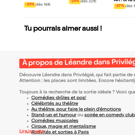
Ah ! Si tu
gié
dès 22€
-24%
n 80 Jours
dès 16€
-33%
ap alb...
dès 
-27%
Tu pourrais aimer aussi !
À propos de Léandre dans Privilé
Découvre Léandre dans Privilégié, qui fait partie d
Attention : les places sont limitées. Encore hésitant
Toujours à la recherche de la sortie idéale ? Voici qu
Comédies drôles et pop’
Célébrités au théâtre
Au théâtre, pour faire le plein d’émotions
Stand-up et humour
ou
soirée en comedy club
Comédies musicales
Cirque, magie et mentalisme
Lire la suite
Activités et sorties à Paris