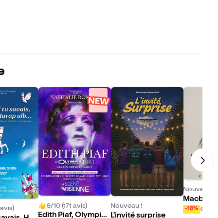
e
Nouveau !
Macbeth
9/10 (171 avis)
Nouveau !
avis)
dès 
-18%
Edith Piaf, Olympia 1
L'invité surprise