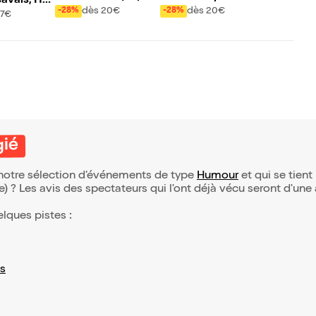
 savais, Har
961
dès 20€
dès 20€
-28%
-28%
17€
gié
e notre sélection d’événements de type
Humour
et qui se tient 
(e) ? Les avis des spectateurs qui l'ont déjà vécu seront d'une
elques pistes :
s