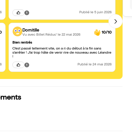
super 
26
Publié
le 5 juin 2026
Domitille
0
10/10
Vu avec Billet Réduc'
le 22 mai 2026
Bien rentrés
Top!
C’est passé tellement vite, on a ri du début à la fin sans
Touch
s’arrêter ! J’ai trop hâte de venir rire de nouveau avec Léandre
avec l
!
26
Publié
le 24 mai 2026
sements