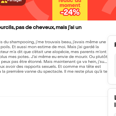
réduc' du
Partager
moment
-24%
ourcils, pas de cheveux, mais j'ai un
sais du shampooing, j'me trouvais beau, j'avais même une
 poils. Et aussi mon estime de moi. Mais j'ai gardé la
octeur m'a dit que c'était une alopécie, mes parents m'ont
est plus mes potes. J'ai même eu envie de mourir. Ou plutôt
 peux pas être étonné. Mais maintenant ça va hein, j'suis
x avoir des rapports sexuels. Et comme ma tête est
à la première vanne du spectacle. Il me reste plus qu'à te