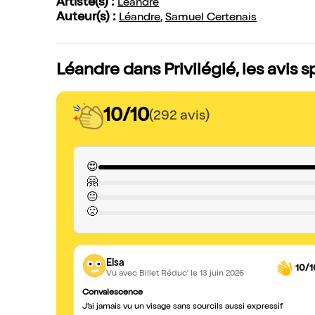
Artiste(s) :
Léandre
Auteur(s) :
Léandre
,
Samuel Certenais
Léandre dans Privilégié, les avis 
10/10
(292 avis)
😍
🤗
😐
🙁
Elsa
10/1
Vu avec Billet Réduc'
le 13 juin 2026
Convalescence
J’ai jamais vu un visage sans sourcils aussi expressif