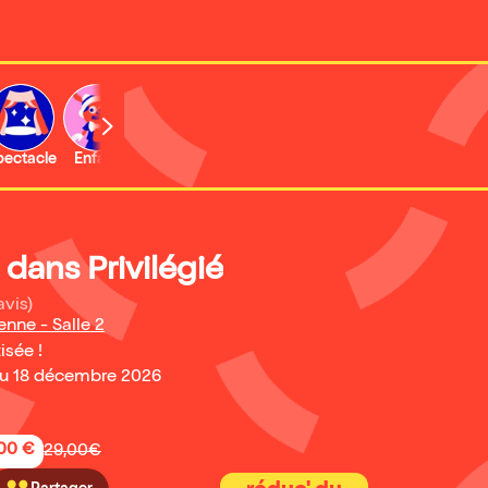
b
pectacle
Enfant
Concert
Activité
Expo et musée
dans Privilégié
avis)
enne - Salle 2
isée !
au 18 décembre 2026
,00 €
29,00€